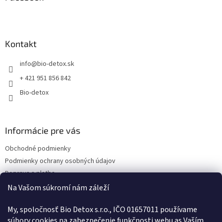
t
i
e
Kontakt
info
@
bio-detox.sk
+ 421 951 856 842
Bio-detox
Informácie pre vás
Obchodné podmienky
Podmienky ochrany osobných údajov
Doprava a platba
Kontakty
Na Vašom súkromí nám záleží
Náš príbeh
My, spoločnosť Bio Detox s.r.o., IČO 01657011 používame
Reklamačný poriadok
súbory cookies na zabezpečenie funkčnosti webu as Vaším