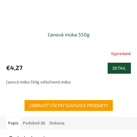
Ľanová múka 550g
Vypredané
Priemerné
hodnotenie
produktu
€4,27
DETAIL
je
5,0
Ľanová múka 550g odtučnená múka
z
5
hviezdičiek.
ZOBRAZIŤ VŠETKY SÚVISIACE PRODUKTY
Popis
Podobné (8)
Diskusia