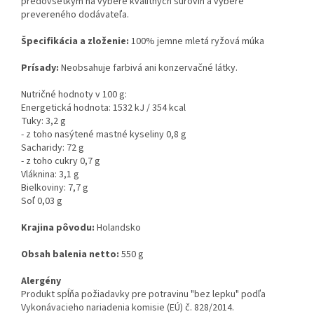
predovšetkým na výbere kvalitných surovín a výbere
prevereného dodávateľa.
Špecifikácia a zloženie:
100% jemne mletá ryžová múka
Prísady:
Neobsahuje farbivá ani konzervačné látky.
Nutričné ​​hodnoty v 100 g:
Energetická hodnota: 1532 kJ / 354 kcal
Tuky: 3,2 g
- z toho nasýtené mastné kyseliny 0,8 g
Sacharidy: 72 g
- z toho cukry 0,7 g
Vláknina: 3,1 g
Bielkoviny: 7,7 g
Soľ 0,03 g
Krajina pôvodu:
Holandsko
Obsah balenia netto:
550 g
Alergény
Produkt spĺňa požiadavky pre potravinu "bez lepku" podľa
Vykonávacieho nariadenia komisie (EÚ) č. 828/2014.