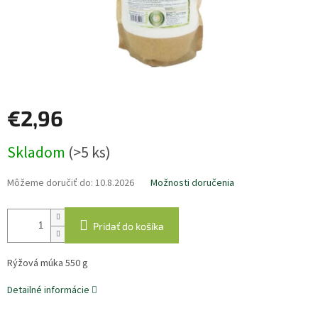
€2,96
Jednotková
Skladom
(>5 ks)
cena:
Môžeme doručiť do:
10.8.2026
Možnosti doručenia
Pridať do košíka
Rýžová múka 550 g
Detailné informácie