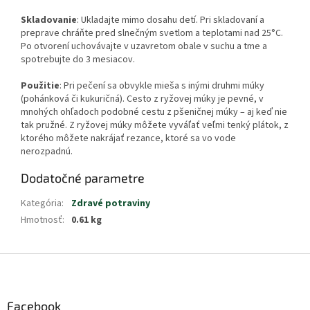
Skladovanie
: Ukladajte mimo dosahu detí. Pri skladovaní a
preprave chráňte pred slnečným svetlom a teplotami nad 25°C.
Po otvorení uchovávajte v uzavretom obale v suchu a tme a
spotrebujte do 3 mesiacov.
Použitie
: Pri pečení sa obvykle mieša s inými druhmi múky
(pohánková či kukuričná). Cesto z ryžovej múky je pevné, v
mnohých ohľadoch podobné cestu z pšeničnej múky – aj keď nie
tak pružné. Z ryžovej múky môžete vyváľať veľmi tenký plátok, z
ktorého môžete nakrájať rezance, ktoré sa vo vode
nerozpadnú.
Dodatočné parametre
Kategória
:
Zdravé potraviny
Hmotnosť
:
0.61 kg
Z
á
p
ä
Facebook