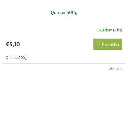
Quinoa 500g
Skladom
(1 ks)
Priemerné
hodnotenie
produktu
€5,10
Do košíka
je
5,0
Quinoa 500g
z
5
hviezdičiek.
Kód:
465