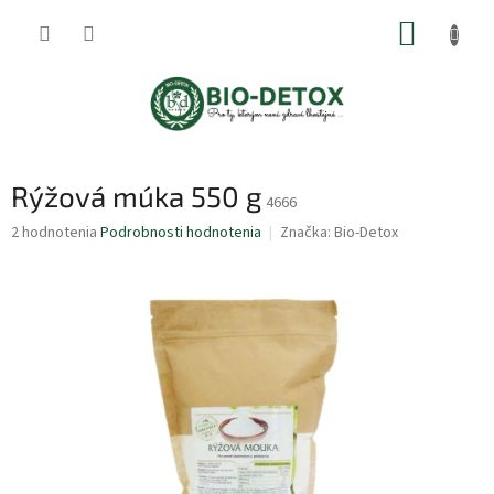
Prejsť
NÁKUP
na
obsah
KOŠÍK
Rýžová múka 550 g
4666
Priemerné
2 hodnotenia
Podrobnosti hodnotenia
Značka:
Bio-Detox
hodnotenie
produktu
je
5,0
z
5
hviezdičiek.