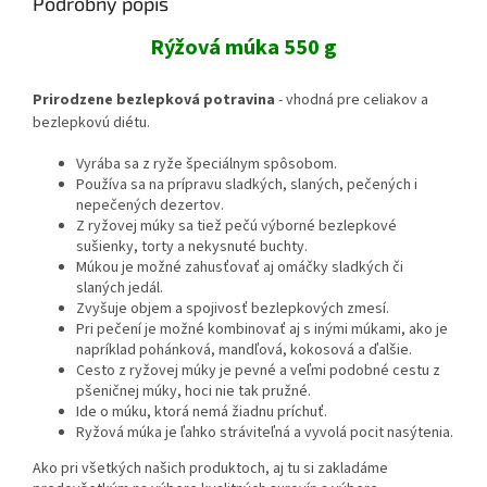
Podrobný popis
Rýžová múka 550 g
Prirodzene bezlepková potravina
- vhodná pre celiakov a
bezlepkovú diétu.
Vyrába sa z ryže špeciálnym spôsobom.
Používa sa na prípravu sladkých, slaných, pečených i
nepečených dezertov.
Z ryžovej múky sa tiež pečú výborné bezlepkové
sušienky, torty a nekysnuté buchty.
Múkou je možné zahusťovať aj omáčky sladkých či
slaných jedál.
Zvyšuje objem a spojivosť bezlepkových zmesí.
Pri pečení je možné kombinovať aj s inými múkami, ako je
napríklad pohánková, mandľová, kokosová a ďalšie.
Cesto z ryžovej múky je pevné a veľmi podobné cestu z
pšeničnej múky, hoci nie tak pružné.
Ide o múku, ktorá nemá žiadnu príchuť.
Ryžová múka je ľahko stráviteľná a vyvolá pocit nasýtenia.
Ako pri všetkých našich produktoch, aj tu si zakladáme