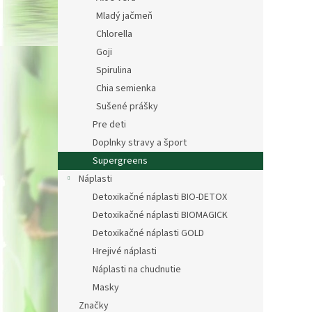
Mladý jačmeň
Chlorella
Goji
Spirulina
Chia semienka
Sušené prášky
Pre deti
Doplnky stravy a šport
Supergreens
Náplasti
Detoxikačné náplasti BIO-DETOX
Detoxikačné náplasti BIOMAGICK
Detoxikačné náplasti GOLD
Hrejivé náplasti
Náplasti na chudnutie
Masky
Značky