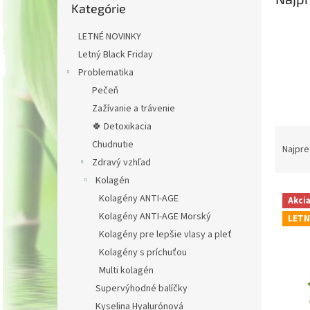
Kategórie
kategórie
LETNÉ NOVINKY
Letný Black Friday
Problematika
Pečeň
Zažívanie a trávenie
🍀 Detoxikacia
R
Chudnutie
a
Najpre
d
Zdravý vzhľad
e
Kolagén
V
n
Kolagény ANTI-AGE
Akci
ý
i
Kolagény ANTI-AGE Morský
LETN
p
e
Kolagény pre lepšie vlasy a pleť
i
p
Kolagény s príchuťou
s
r
p
o
Multi kolagén
r
d
Supervýhodné balíčky
o
u
Kyselina Hyalurónová