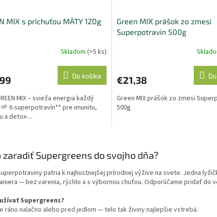
N MIX s príchuťou MÄTY 120g
Green MIX prášok zo zmesi
Superpotravin 500g
Skladom
(>5 ks)
Sklad
erné
Priemerné
tenie
hodnotenie
ktu
produktu
Do košíka
Do
,99
€21,38
je
5,0
REEN MIX – svieža energia každý
Green MIX prášok zo zmesi Superp
z
*🌱 6 superpotravín** pre imunitu,
500g
5
 a detox-...
ičiek.
hviezdičiek.
O
v
 zaradiť Supergreens do svojho dňa?
l
á
uperpotraviny patria k najhustnejšej prírodnej výžive na svete. Jedna lyži
d
aniera — bez varenia, rýchlo a s výbornou chuťou. Odporúčame pridať do v
a
c
užívať Supergreens?
i
e ráno nalačno alebo pred jedlom — telo tak živiny najlepšie vstrebá.
e