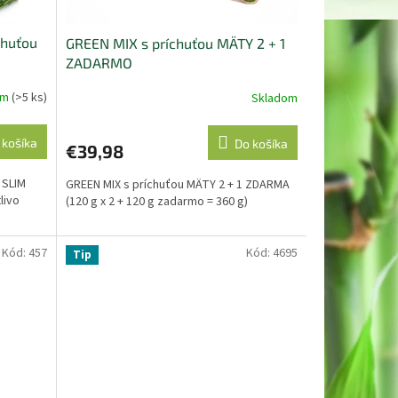
chuťou
GREEN MIX s príchuťou MÄTY 2 + 1
ZADARMO
om
(>5 ks)
Skladom
Priemerné
hodnotenie
produktu
 košíka
Do košíka
€39,98
je
5,0
 SLIM
GREEN MIX s príchuťou MÄTY 2 + 1 ZDARMA
z
livo
(120 g x 2 + 120 g zadarmo = 360 g)
5
hviezdičiek.
Kód:
457
Kód:
4695
Tip