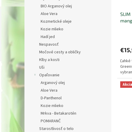
d
k
BIO Arganový olej
u
t
Aloe Vera
SLIM
k
o
mang
t
v
Kozmetické oleje
o
Kozie mlieko
Priem
v
Hadí jed
hodno
produ
Nespavosť
€15
je
Močové cesty a obličky
5,0
Klby a kosti
Ľahké 
z
Greens
5
Uši
vybran
hviezd
Opaľovanie
Arganový olej
Akci
Aloe Vera
D-Panthenol
Kozie mlieko
Mrkva - Betakarotén
POMARANČ
Starostlivosť o telo