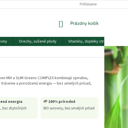
DOPRAVA A PLATBA
KONTAKTY
NÁŠ PRÍBEH
Prihlásenie
REKLAMAČNÝ
NÁKUPNÝ
Prázdny košík
KOŠÍK
viny
Orechy, sušené plody
Vitamíny, doplnky stravy
Náp
een MIX a SLIM Greens COMPLEX kombinujú spirulinu,
u, trávenie a prirodzenú energiu — bez umelých prísad,
zená energia
🌱 100% prírodné
u, bez zbytočných
BIO suroviny, bez umelých prísad