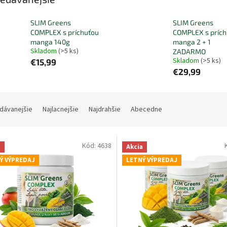
SLIM Greens
SLIM Greens
COMPLEX s príchuťou
COMPLEX s prích
manga 140g
manga 2 + 1
Skladom
(>5 ks)
ZADARMO
Skladom
(>5 ks)
€15,99
€29,99
dávanejšie
Najlacnejšie
Najdrahšie
Abecedne
Kód:
4638
a
Akcia
Ý VÝPREDAJ
LETNÝ VÝPREDAJ