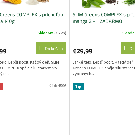
 Greens COMPLEX s príchuťou
SLIM Greens COMPLEX s prí
a 140g
manga 2 + 1 ZADARMO
Skladom
(>5 ks)
Sklad
erné
Priemerné
tenie
hodnotenie
ktu
produktu
Do košíka
Do
,99
€29,99
je
5,0
telo. Lepší pocit. Každý deň. SLIM
Ľahké telo. Lepší pocit. Každý deň.
z
 COMPLEX spája silu starostlivo
Greens COMPLEX spája silu starost
5
ých...
vybraných...
ičiek.
hviezdičiek.
Kód:
4596
a
Tip