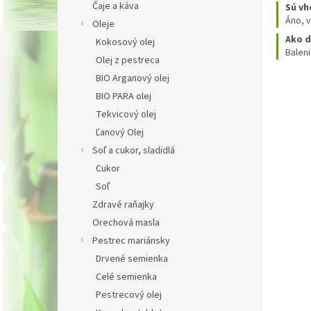
Čaje a káva
Sú vh
Áno, 
Oleje
Ako d
Kokosový olej
Baleni
Olej z pestreca
BIO Arganový olej
BIO PARA olej
Tekvicový olej
Ľanový Olej
Soľ a cukor, sladidlá
Cukor
Zľav
Soľ
Zdravé raňajky
4 €
Orechová masla
Pestrec mariánsky
Prihláste sa
Drvené semienka
hneď pošlem
Buďte medzi 
Celé semienka
akčných p
Pestrecový olej