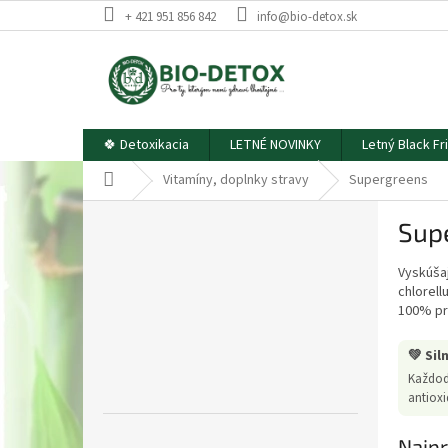
Prejsť
+ 421 951 856 842
info@bio-detox.sk
na
obsah
🍀 Detoxikacia
LETNÉ NOVINKY
Letný Black Fr
Domov
Vitamíny, doplnky stravy
Supergreens
B
Sup
o
č
Vyskúšaj
n
chlorell
ý
100% pr
p
a
💚 Sil
n
Každod
e
antiox
l
Preskočiť
Najpr