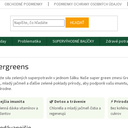
OBCHODNÉ PODMIENKY
PODMIENKY OCHRANY OSOBNÝCH ÚDAJOV
HĽADAŤ
iday
Problematika
SUPERVÝHODNÉ BALÍČKY
Zdravé potra
ergreens
te silu zelených superpotravín v jednom šálku. Naše super green zmesi Gr
u, mladý jačmeň a ďalšie zelené poklady prírody, aby podporili vašu imunit
írodne.
nejšia imunita
🌿 Detox a trávenie
⚡ Prirod
enná dávka vitamínov a
Chlorella a mladý jačmeň čistia a
Bez kofeín
idantov
regenerujú
cukrov
edávanejšie