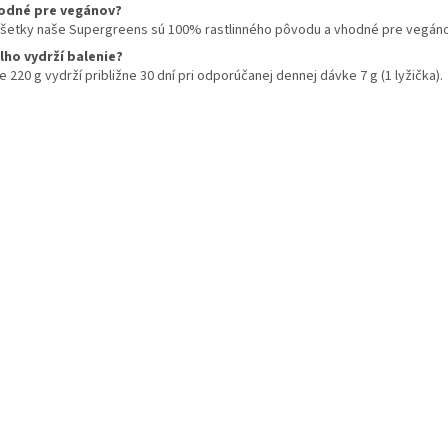
p
odné pre vegánov?
r
všetky naše Supergreens sú 100% rastlinného pôvodu a vhodné pre vegáno
v
lho vydrží balenie?
k
e 220 g vydrží približne 30 dní pri odporúčanej dennej dávke 7 g (1 lyžička).
y
v
ý
p
i
s
u
a na nákup?
 pre Vás!
 k newsletteru a my vám
e
.
4 € zľavu na prvý nákup
prvými, kto sa dozvie o
onukách a novinkách.