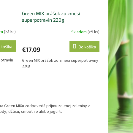
Green MIX prášok zo zmesi
superpotravin 220g
om
(>5 ks)
Skladom
(>5 ks)
Priemerné
hodnotenie
produktu
 košíka
Do košíka
€17,09
je
5,0
otravin
Green MIX prášok zo zmesi superpotraviny
z
220g
5
hviezdičiek.
čka Green MIXu zodpovedá príjmu zelenej zeleniny z
ody, džúsu, smoothie alebo jogurtu.