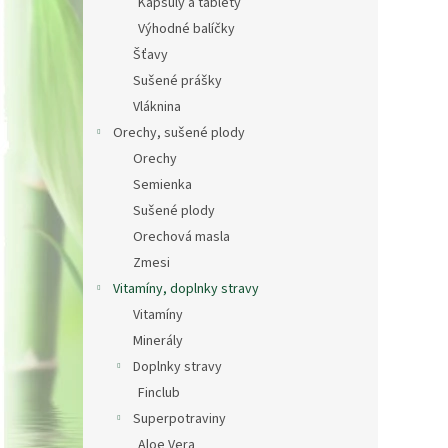
Kapsuly a tablety
Výhodné balíčky
Šťavy
Sušené prášky
Vláknina
Orechy, sušené plody
PRIHLÁ
Orechy
Zásady sprac
Semienka
Sušené plody
Orechová masla
Zmesi
Vitamíny, doplnky stravy
Vitamíny
Minerály
Doplnky stravy
Finclub
Superpotraviny
Aloe Vera