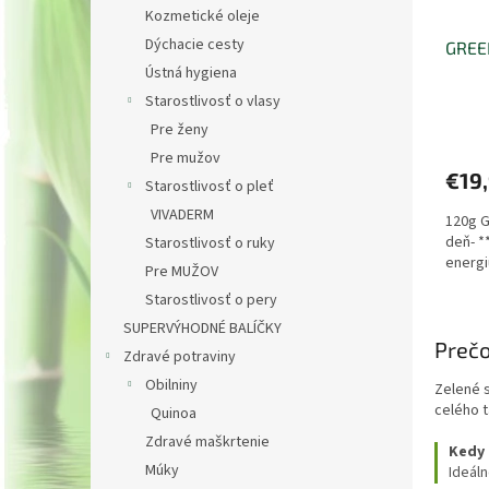
Kozmetické oleje
Dýchacie cesty
GREE
Ústná hygiena
Starostlivosť o vlasy
Priem
Pre ženy
hodno
Pre mužov
produ
€19
je
Starostlivosť o pleť
5,0
VIVADERM
120g G
z
deň- *
5
Starostlivosť o ruky
energiu
hviezd
Pre MUŽOV
Starostlivosť o pery
SUPERVÝHODNÉ BALÍČKY
Prečo
Zdravé potraviny
Obilniny
Zelené s
celého t
Quinoa
Zdravé maškrtenie
Kedy 
Múky
Ideáln