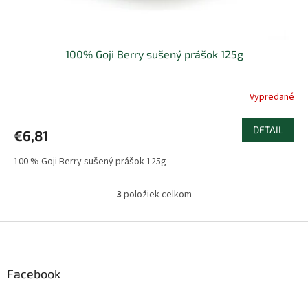
100% Goji Berry sušený prášok 125g
Vypredané
Priemerné
hodnotenie
produktu
DETAIL
€6,81
je
5,0
100 % Goji Berry sušený prášok 125g
z
5
hviezdičiek.
3
položiek celkom
O
v
l
Z
á
á
d
p
a
ä
Facebook
c
t
i
i
e