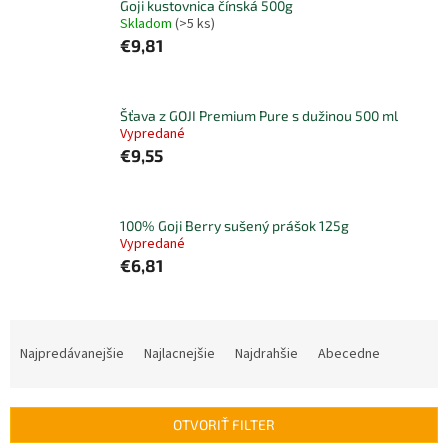
Goji kustovnica čínská 500g
Skladom
(>5 ks)
€9,81
Šťava z GOJI Premium Pure s dužinou 500 ml
Vypredané
€9,55
100% Goji Berry sušený prášok 125g
Vypredané
€6,81
R
a
Najpredávanejšie
Najlacnejšie
Najdrahšie
Abecedne
d
e
n
OTVORIŤ FILTER
i