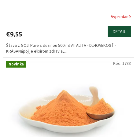
Vypredané
Priemerné
hodnotenie
produktu
DETAIL
€9,55
je
5,0
Šťava z GOJI Pure s dužinou 500 ml VITALITA - DLHOVEKOSŤ -
z
KRÁSANápoj je elixírom zdravia,...
5
hviezdičiek.
Kód:
1733
Novinka