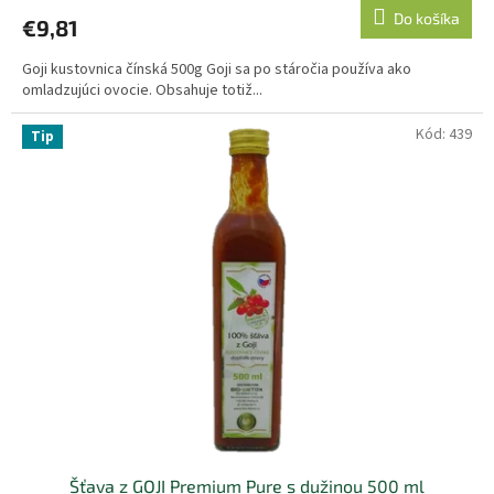
produktu
Do košíka
€9,81
je
5,0
Goji kustovnica čínská 500g Goji sa po stáročia používa ako
z
omladzujúci ovocie. Obsahuje totiž...
5
hviezdičiek.
Kód:
439
Tip
Šťava z GOJI Premium Pure s dužinou 500 ml