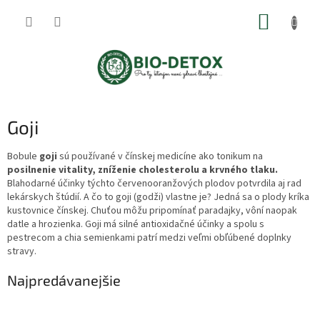
Prejsť
NÁKUP
na
obsah
KOŠÍK
Goji
Bobule
goji
sú používané v čínskej medicíne ako tonikum na
posilnenie vitality, zníženie cholesterolu a krvného tlaku.
Blahodarné účinky týchto červenooranžových plodov potvrdila aj rad
lekárskych štúdií. A čo to goji (godži) vlastne je? Jedná sa o plody kríka
kustovnice čínskej. Chuťou môžu pripomínať paradajky, vôní naopak
datle a hrozienka. Goji má silné antioxidačné účinky a spolu s
pestrecom a chia semienkami patrí medzi veľmi obľúbené doplnky
stravy.
Najpredávanejšie