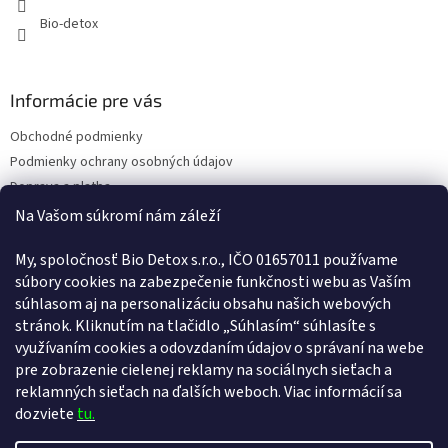
ý
Bio-detox
p
i
s
u
Informácie pre vás
Obchodné podmienky
Podmienky ochrany osobných údajov
Doprava a platba
Kontakty
Na Vašom súkromí nám záleží
Náš príbeh
My, spoločnosť Bio Detox s.r.o., IČO 01657011 používame
Reklamačný poriadok
súbory cookies na zabezpečenie funkčnosti webu as Vaším
Poučenie o uplatnení práva spotrebiteľa na odstúpenie od zmluvy
súhlasom aj na personalizáciu obsahu našich webových
Vernostný program
stránok. Kliknutím na tlačidlo „Súhlasím“ súhlasíte s
Pravidlá vernostného programu
využívaním cookies a odovzdaním údajov o správaní na webe
ODSTÚPENIE OD ZMLUVY
pre zobrazenie cielenej reklamy na sociálnych sieťach a
reklamných sieťach na ďalších weboch. Viac informácií sa
dozviete
tu.