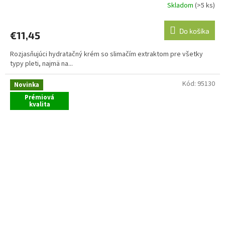
Skladom
(>5 ks)
Do košíka
€11,45
Rozjasňujúci hydratačný krém so slimačím extraktom pre všetky
typy pleti, najmä na...
Kód:
95130
Novinka
Prémiová
kvalita