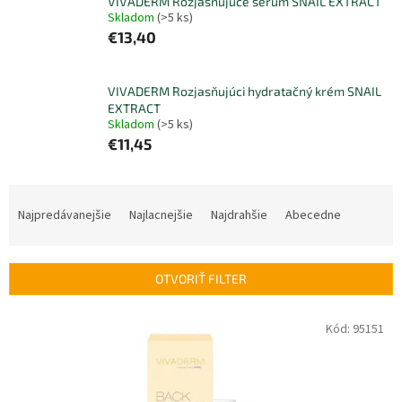
VIVADERM Rozjasňujúce sérum SNAIL EXTRACT
Skladom
(>5 ks)
€13,40
VIVADERM Rozjasňujúci hydratačný krém SNAIL
EXTRACT
Skladom
(>5 ks)
€11,45
R
a
Najpredávanejšie
Najlacnejšie
Najdrahšie
Abecedne
d
e
n
OTVORIŤ FILTER
i
e
V
Kód:
95151
p
ý
r
p
o
i
d
s