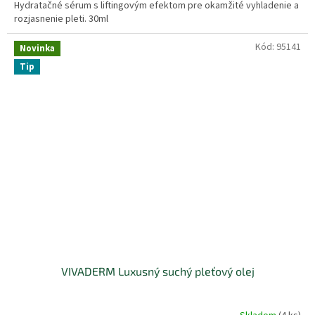
Hydratačné sérum s liftingovým efektom pre okamžité vyhladenie a
rozjasnenie pleti. 30ml
Kód:
95141
Novinka
Tip
VIVADERM Luxusný suchý pleťový olej