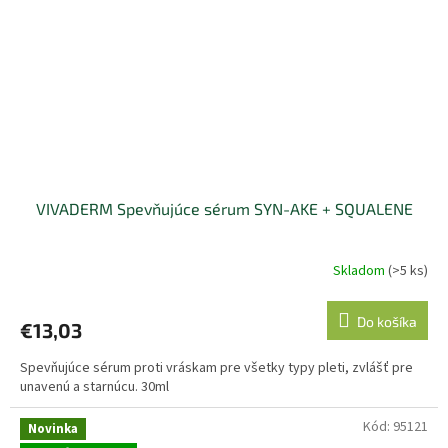
VIVADERM Spevňujúce sérum SYN-AKE + SQUALENE
Skladom
(>5 ks)
Do košíka
€13,03
Spevňujúce sérum proti vráskam pre všetky typy pleti, zvlášť pre
unavenú a starnúcu. 30ml
Kód:
95121
Novinka