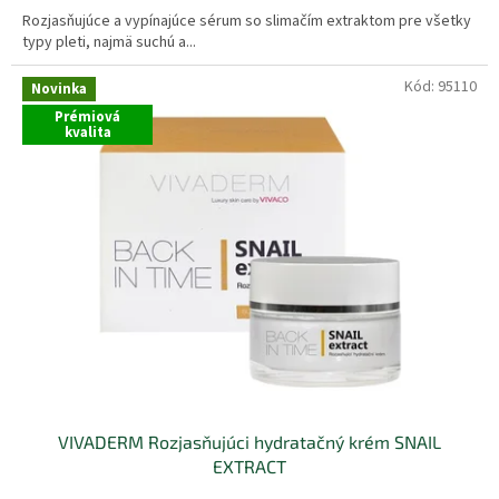
Rozjasňujúce a vypínajúce sérum so slimačím extraktom pre všetky
typy pleti, najmä suchú a...
Kód:
95110
Novinka
Prémiová
kvalita
VIVADERM Rozjasňujúci hydratačný krém SNAIL
EXTRACT