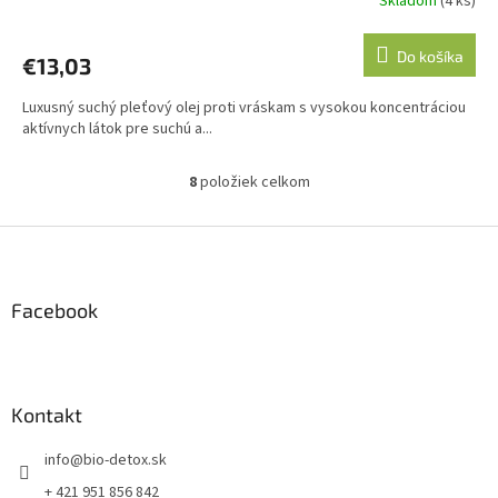
Skladom
(4 ks)
Do košíka
€13,03
Luxusný suchý pleťový olej proti vráskam s vysokou koncentráciou
aktívnych látok pre suchú a...
8
položiek celkom
O
v
l
Z
á
á
d
p
a
ä
Facebook
c
t
i
i
e
p
e
r
Kontakt
v
k
info
@
bio-detox.sk
y
v
+ 421 951 856 842