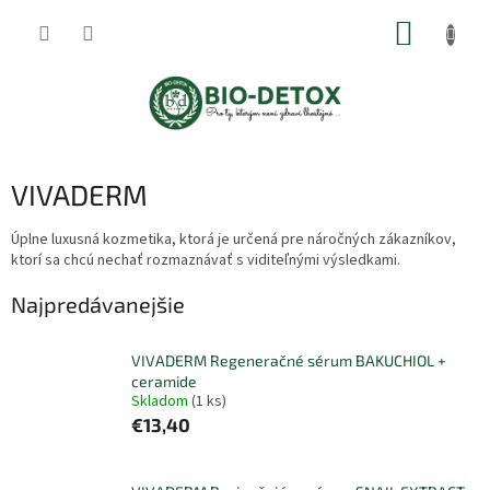
Prejsť
NÁKUP
na
obsah
KOŠÍK
VIVADERM
Úplne luxusná kozmetika, ktorá je určená pre náročných zákazníkov,
ktorí sa chcú nechať rozmaznávať s viditeľnými výsledkami.
Najpredávanejšie
VIVADERM Regeneračné sérum BAKUCHIOL +
ceramide
Skladom
(1 ks)
€13,40