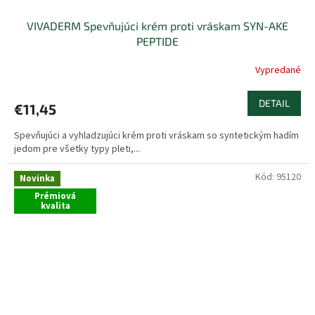
VIVADERM Spevňujúci krém proti vráskam SYN-AKE
PEPTIDE
Vypredané
DETAIL
€11,45
Spevňujúci a vyhladzujúci krém proti vráskam so syntetickým hadím
jedom pre všetky typy pleti,...
Kód:
95120
Novinka
Prémiová
kvalita