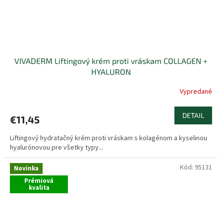
VIVADERM Liftingový krém proti vráskam COLLAGEN +
HYALURON
Vypredané
DETAIL
€11,45
Liftingový hydratačný krém proti vráskam s kolagénom a kyselinou
hyalurónovou pre všetky typy...
Kód:
95131
Novinka
Prémiová
kvalita