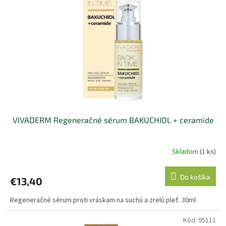
u
p
k
r
t
o
o
d
v
u
k
t
o
v
VIVADERM Regeneračné sérum BAKUCHIOL + ceramide
Skladom
(1 ks)
Do košíka
€13,40
Regeneračné sérum proti vráskam na suchú a zrelú pleť. 30ml
Kód:
95111