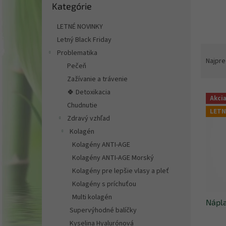
Kategórie
kategórie
LETNÉ NOVINKY
Letný Black Friday
R
Problematika
a
Najpre
Pečeň
d
Zažívanie a trávenie
e
V
🍀 Detoxikacia
n
Akci
ý
i
Chudnutie
LETN
p
e
Zdravý vzhľad
i
p
Kolagén
s
r
Kolagény ANTI-AGE
p
o
Kolagény ANTI-AGE Morský
r
d
o
u
Kolagény pre lepšie vlasy a pleť
d
k
Kolagény s príchuťou
u
t
Multi kolagén
Nápla
k
o
Supervýhodné balíčky
t
v
Kyselina Hyalurónová