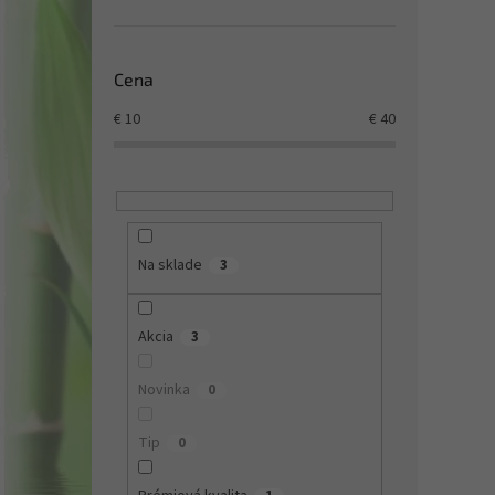
Cena
€
10
€
40
Na sklade
3
Akcia
3
Novinka
0
Tip
0