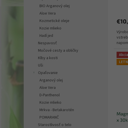
o
Priem
v
BIO Arganový olej
hodno
Aloe Vera
produ
€10
Kozmetické oleje
je
5,0
Kozie mlieko
Výrob
z
Hadí jed
vstreb
5
napomá
hviezd
Nespavosť
Močové cesty a obličky
Akci
Klby a kosti
LETN
Uši
Opaľovanie
Arganový olej
Aloe Vera
D-Panthenol
Kozie mlieko
Mrkva - Betakarotén
Magne
POMARANČ
x 30k
Starostlivosť o telo