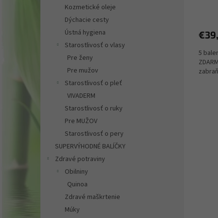
Priem
Kozmetické oleje
hodno
Dýchacie cesty
produ
Ústná hygiena
€39
je
5,0
Starostlivosť o vlasy
5 bale
z
Pre ženy
ZDARM
5
Pre mužov
zabraň
hviezd
Starostlivosť o pleť
VIVADERM
Starostlivosť o ruky
Pre MUŽOV
Starostlivosť o pery
SUPERVÝHODNÉ BALÍČKY
Zdravé potraviny
Obilniny
Quinoa
Zdravé maškrtenie
Múky