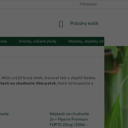
DOPRAVA A PLATBA
KONTAKTY
NÁŠ PRÍBEH
Prihlásenie
REKLAMAČNÝ
NÁKUPNÝ
Prázdny košík
KOŠÍK
viny
Orechy, sušené plody
Vitamíny, doplnky stravy
Náp
Môžu zvýšiť krvný obeh, tvarovať telo a zlepšiť hladinu
lasti na chudnutie Slim patch
, ktoré sú bezpečné a
nutie
Náplasti na chudnutie
X
2x + Piperin Premium
FORTE 20mg 120tbl. -