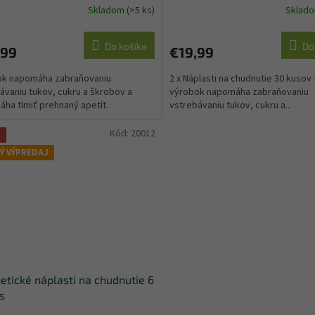
Skladom
(>5 ks)
Sklad
erné
Priemerné
tenie
hodnotenie
ktu
produktu
Do košíka
Do
,99
€19,99
je
5,0
ok napomáha zabraňovaniu
2 x Náplasti na chudnutie 30 kusov 
z
ávaniu tukov, cukru a škrobov a
výrobok napomáha zabraňovaniu
5
ha tlmiť prehnaný apetít.
vstrebávaniu tukov, cukru a...
ičiek.
hviezdičiek.
Kód:
20012
a
Ý VÝPREDAJ
tické náplasti na chudnutie 6
s