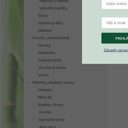
Kapsuly a tablety
Výhodné balíčky
Šťavy
Sušené prášky
Vláknina
Orechy, sušené plody
PRIHLÁ
Orechy
Zásady sprac
Semienka
Sušené plody
Orechová masla
Zmesi
Vitamíny, doplnky stravy
Vitamíny
Minerály
Doplnky stravy
Finclub
Superpotraviny
Aloe Vera