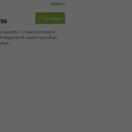
Skladom
erné
tenie
ktu
Do košíka
,96
ní zaplatíte + 1 balení dostanete
A Magnetické náplasti pomáhajú
ovať...
ičiek.
O
v
l
á
d
a
c
i
e
p
r
v
k
y