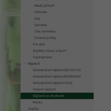
Mladý jačmeň
Chlorella
Goji
Spirulina
Chia semienka
Sušené prášky
Pre deti
Doplnky stravy a šport
Supergreens
Náplasti
Detoxikačné náplasti BIO-DETOX
Detoxikačné náplasti BIOMAGICK
Detoxikačné náplasti GOLD
Hrejivé náplasti
Náplasti na chudnutie
Masky
Značky