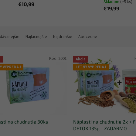
Skladom
(>5 ks)
€10,99
€19,99
dávanejšie
Najlacnejšie
Najdrahšie
Abecedne
Kód:
2001
a
Akcia
Ý VÝPREDAJ
LETNÝ VÝPREDAJ
sti na chudnutie 30ks
Náplasti na chudnutie 2x + F
DETOX 135g - ZADARMO