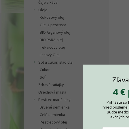
Čaje a káva
Oleje
Kokosový olej
Olej z pestreca
BIO Arganový olej
BIO PARA olej
Tekvicový olej
Ľanový Olej
Soľ a cukor, sladidlá
Cukor
Soľ
Zľav
Zdravé raňajky
4 €
Orechová masla
Pestrec mariánsky
Prihláste sa
hneď pošleme
Drvené semienka
Buďte medzi 
Celé semienka
akčných p
Pestrecový olej