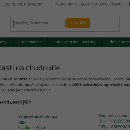
OBCHODNÉ PODMIENKY
PODMIENKY OCHRANY OSOBNÝCH ÚDAJOV
HĽADAŤ
iday
Problematika
SUPERVÝHODNÉ BALÍČKY
Zdravé potra
asti na chudnutie
i na chudnutie
sú skvelými pomocníkmi pri ceste za vysnívanou postavou. 
ého metabolizmu. V našej ponuke nájdete
100% prírodný magnetické náp
a je veľmi jednoduchá a rýchla.
edávanejšie
Náplasti na chud
Náplasti na chudnutie
2x + FIT & DETO
30ks
135g - ZADARMO
Skladom
(>5 ks)