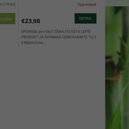
om
(>5 ks)
Vypredané
DETAIL
 košíka
€23,98
UPGRADE pre Vás? ZÍSKAJTE EŠTE LEPŠÍ
-
PRODUKT ZA ROVNAKÚ CENU! KLIKNITE TU 2
x Náplasti na...