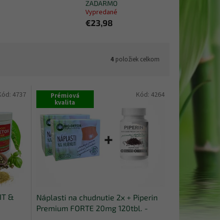
ZADARMO
Vypredané
€23,98
4
položiek celkom
Kód:
4737
Kód:
4264
Prémiová
kvalita
IT &
Náplasti na chudnutie 2x + Piperin
Premium FORTE 20mg 120tbl. -
ZADARMO