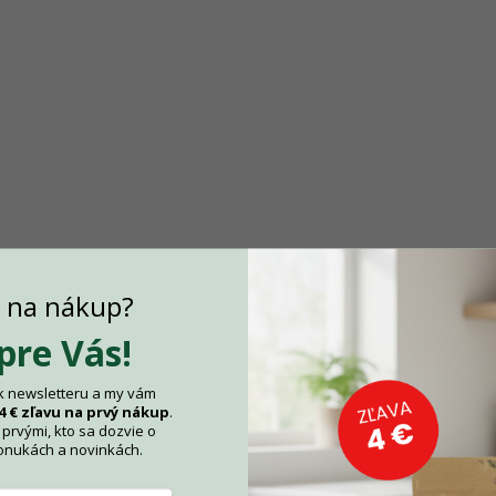
v
ý
p
i
s
u
a na nákup?
 pre Vás!
 k newsletteru a my vám
4 € zľavu na prvý nákup
.
prvými, kto sa dozvie o
onukách a novinkách.