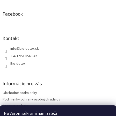
á
á
d
p
a
ä
Facebook
c
t
i
i
e
p
e
r
Kontakt
v
k
info
@
bio-detox.sk
y
v
+ 421 951 856 842
ý
Bio-detox
p
i
s
u
Informácie pre vás
Obchodné podmienky
Podmienky ochrany osobných údajov
Doprava a platba
Kontakty
Na Vašom súkromí nám záleží