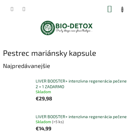
Prejsť
NÁKUP
na
obsah
KOŠÍK
Pestrec mariánsky kapsule
Najpredávanejšie
LIVER BOOSTER+ intenzívna regenerácia pečene
2 + 1 ZADARMO
Skladom
€29,98
LIVER BOOSTER+ intenzívna regenerácia pečene
Skladom
(>5 ks)
€14,99