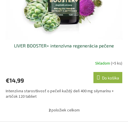
LIVER BOOSTER+ intenzívna regenerácia pečene
Skladom
(>5 ks)
Priemerné
hodnotenie
produktu
Do košíka
€14,99
je
5,0
Intenzívna starostlivosť o pečeň každý deň 400 mg silymarínu +
z
artičok 120 tabliet
5
hviezdičiek.
2
položiek celkom
O
v
l
Z