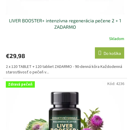
o
v
LIVER BOOSTER+ intenzívna regenerácia pečene 2 + 1
ZADARMO
Skladom
Priemerné
hodnotenie
produktu
Do košíka
€29,98
je
4,9
2 x 120 TABLET + 120 tabliet ZADARMO - 90-denná kôra Každodenná
z
starostlivosť o pečeň v...
5
hviezdičiek.
Kód:
4236
Zdravá pečeň