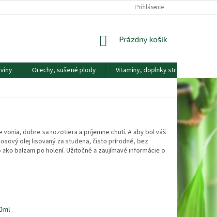
DOPRAVA A PLATBA
KONTAKTY
NÁŠ PRÍBEH
Prihlásenie
REKLAMAČNÝ
NÁKUPNÝ
Prázdny košík
KOŠÍK
viny
Orechy, sušené plody
Vitamíny, doplnky stravy
Náp
 vonia, dobre sa rozotiera a príjemne chutí. A aby bol váš
osový olej lisovaný za studena, čisto prírodné, bez
o ako balzam po holení. Užitočné a zaujímavé informácie o
00ml