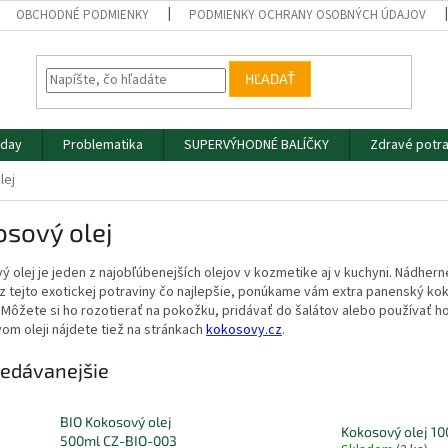
OBCHODNÉ PODMIENKY
PODMIENKY OCHRANY OSOBNÝCH ÚDAJOV
HĽADAŤ
iday
Problematika
SUPERVÝHODNÉ BALÍČKY
Zdravé potra
lej
osový olej
 olej je jeden z najobľúbenejších olejov v kozmetike aj v kuchyni. Nádherne
z tejto exotickej potraviny čo najlepšie, ponúkame vám extra panenský kok
 Môžete si ho rozotierať na pokožku, pridávať do šalátov alebo používať h
m oleji nájdete tiež na stránkach
kokosovy.cz
.
edávanejšie
BIO Kokosový olej
Kokosový olej 1
500ml CZ-BIO-003