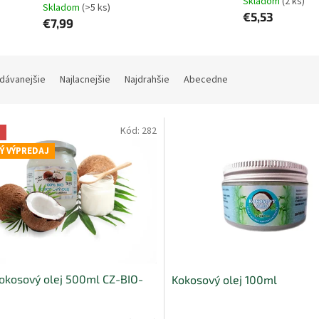
Skladom
(2 ks)
Skladom
(>5 ks)
€5,53
€7,99
dávanejšie
Najlacnejšie
Najdrahšie
Abecedne
Kód:
282
a
Ý VÝPREDAJ
okosový olej 500ml CZ-BIO-
Kokosový olej 100ml