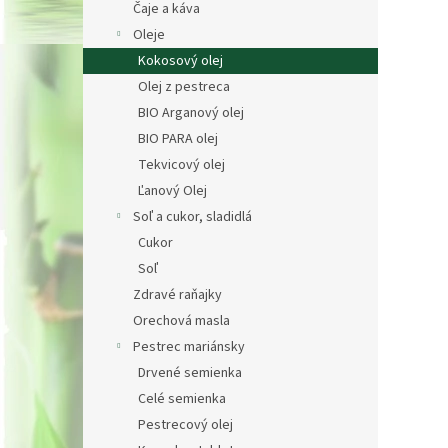
Čaje a káva
Oleje
Kokosový olej
Olej z pestreca
BIO Arganový olej
BIO PARA olej
Tekvicový olej
Ľanový Olej
Soľ a cukor, sladidlá
Cukor
Soľ
Zdravé raňajky
Orechová masla
Pestrec mariánsky
Drvené semienka
Celé semienka
Pestrecový olej