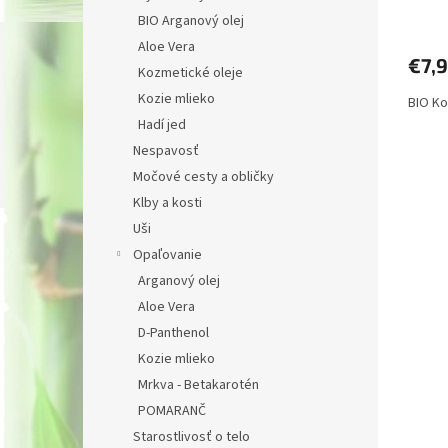
v
BIO Arganový olej
Aloe Vera
€7,
Kozmetické oleje
Kozie mlieko
BIO Ko
Hadí jed
Nespavosť
Močové cesty a obličky
Klby a kosti
Uši
Opaľovanie
Arganový olej
Aloe Vera
D-Panthenol
Kozie mlieko
Mrkva - Betakarotén
POMARANČ
Starostlivosť o telo