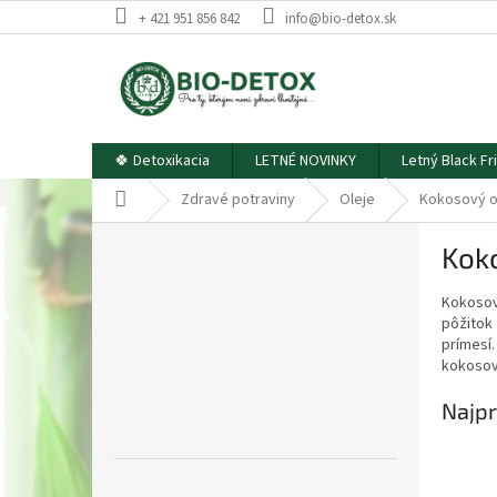
Prejsť
+ 421 951 856 842
info@bio-detox.sk
na
obsah
🍀 Detoxikacia
LETNÉ NOVINKY
Letný Black Fr
Domov
Zdravé potraviny
Oleje
Kokosový o
B
Kok
o
č
Kokosový
n
pôžitok 
ý
prímesí.
p
kokosovo
a
n
Najpr
e
l
Preskočiť