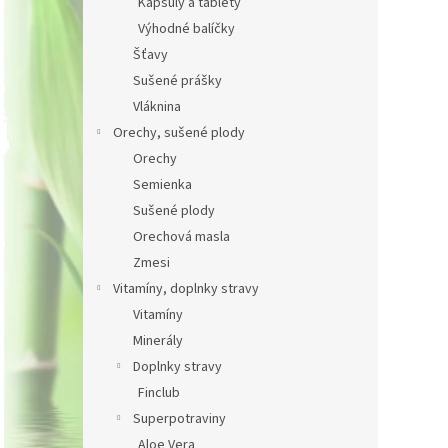
Kapsuly a tablety
Výhodné balíčky
Šťavy
Sušené prášky
Vláknina
Orechy, sušené plody
Orechy
Semienka
Sušené plody
Orechová masla
Zmesi
Vitamíny, doplnky stravy
Vitamíny
Minerály
Doplnky stravy
Finclub
Superpotraviny
Aloe Vera