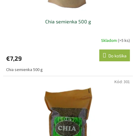
o
v
Chia semienka 500 g
Skladom
(>5 ks)
Do košíka
€7,29
Chia semienka 500 g
Kód:
301