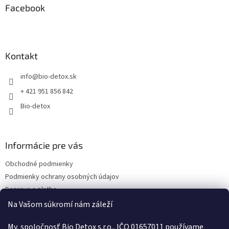
a
ä
Facebook
c
t
i
i
e
p
e
r
Kontakt
v
k
info
@
bio-detox.sk
y
v
+ 421 951 856 842
ý
Bio-detox
p
i
s
u
Informácie pre vás
Obchodné podmienky
Podmienky ochrany osobných údajov
Doprava a platba
Kontakty
Na Vašom súkromí nám záleží
Náš príbeh
My, spoločnosť Bio Detox s.r.o., IČO 01657011 používame
Reklamačný poriadok