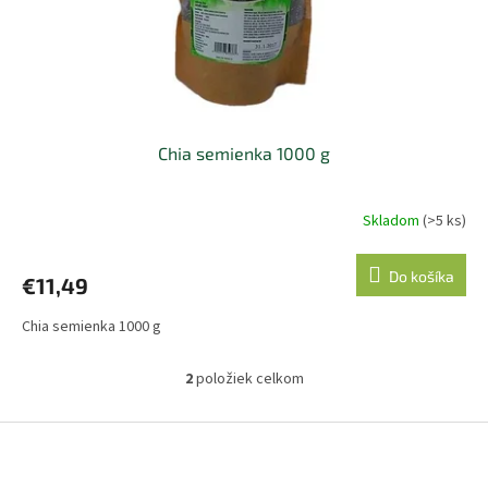
Chia semienka 1000 g
Skladom
(>5 ks)
Priemerné
hodnotenie
produktu
Do košíka
€11,49
je
5,0
Chia semienka 1000 g
z
5
hviezdičiek.
2
položiek celkom
O
v
l
Z
á
á
d
p