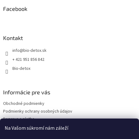
p
a
ä
Facebook
c
t
i
i
e
p
e
r
Kontakt
v
k
info
@
bio-detox.sk
y
v
+ 421 951 856 842
ý
Bio-detox
p
i
s
u
Informácie pre vás
Obchodné podmienky
Podmienky ochrany osobných údajov
Doprava a platba
Kontakty
Na Vašom súkromí nám záleží
Náš príbeh