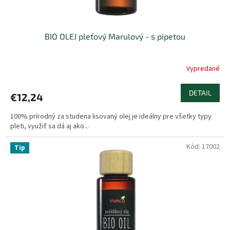
o
v
BIO OLEJ pleťový Marulový - s pipetou
Vypredané
DETAIL
€12,24
100% prírodný za studena lisovaný olej je ideálny pre všetky typy
pleti, využiť sa dá aj ako...
Kód:
17002
Tip