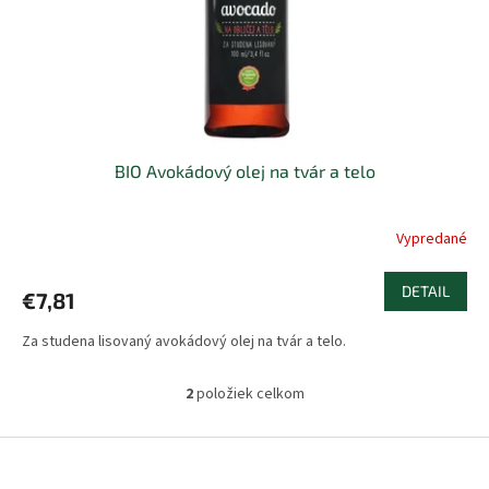
BIO Avokádový olej na tvár a telo
Vypredané
DETAIL
€7,81
Za studena lisovaný avokádový olej na tvár a telo.
2
položiek celkom
O
v
l
Z
á
á
d