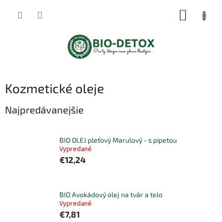
Prejsť
NÁKUP
na
obsah
KOŠÍK
Kozmetické oleje
Najpredávanejšie
BIO OLEJ pleťový Marulový - s pipetou
Vypredané
€12,24
BIO Avokádový olej na tvár a telo
Vypredané
€7,81