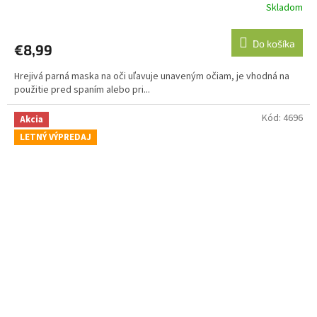
Skladom
Priemerné
hodnotenie
produktu
Do košíka
€8,99
je
5,0
Hrejivá parná maska na oči uľavuje unaveným očiam, je vhodná na
z
použitie pred spaním alebo pri...
5
hviezdičiek.
Kód:
4696
Akcia
LETNÝ VÝPREDAJ