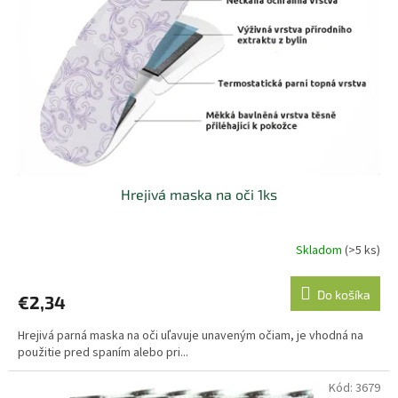
p
k
r
t
o
o
d
v
u
k
t
o
v
Hrejivá maska na oči 1ks
Skladom
(>5 ks)
Do košíka
€2,34
Hrejivá parná maska na oči uľavuje unaveným očiam, je vhodná na
použitie pred spaním alebo pri...
Kód:
3679