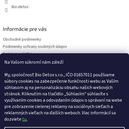
ý
Bio-detox
p
i
s
u
Informácie pre vás
Obchodné podmienky
Podmienky ochrany osobných údajov
Doprava a platba
Kontakty
Na Vašom súkromí nám záleží
Náš príbeh
My, spoločnosť Bio Detox s.r.o., IČO 01657011 používame
Reklamačný poriadok
súbory cookies na zabezpečenie funkčnosti webu as Vaším
Poučenie o uplatnení práva spotrebiteľa na odstúpenie od zmluvy
súhlasom aj na personalizáciu obsahu našich webových
Vernostný program
stránok. Kliknutím na tlačidlo „Súhlasím“ súhlasíte s
Pravidlá vernostného programu
využívaním cookies a odovzdaním údajov o správaní na webe
ODSTÚPENIE OD ZMLUVY
pre zobrazenie cielenej reklamy na sociálnych sieťach a
reklamných sieťach na ďalších weboch. Viac informácií sa
dozviete
tu.