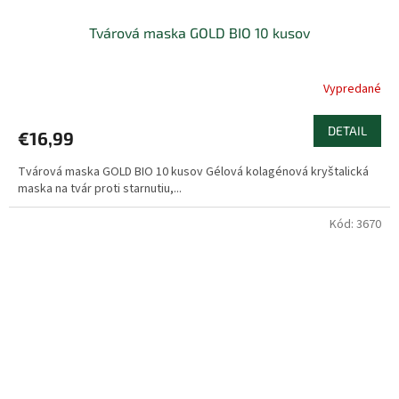
Tvárová maska GOLD BIO 10 kusov
Vypredané
Priemerné
hodnotenie
produktu
DETAIL
€16,99
je
5,0
Tvárová maska GOLD BIO 10 kusov Gélová kolagénová kryštalická
z
maska na tvár proti starnutiu,...
5
hviezdičiek.
Kód:
3670