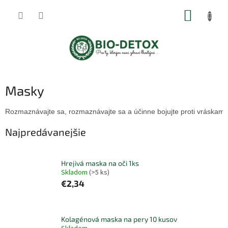
Prejsť
NÁKUP
na
obsah
KOŠÍK
Masky
Rozmaznávajte sa, rozmaznávajte sa a účinne bojujte proti vráskam
Najpredávanejšie
Hrejivá maska na oči 1ks
Skladom
(>5 ks)
€2,34
Kolagénová maska na pery 10 kusov