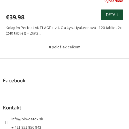
Vypredané
Priemerné
hodnotenie
R
produktu
DETAIL
€39,98
je
M
5,0
Kolagén Perfect ANTI-AGE + vit. C a kys. Hyaluronová - 120 tabliet 2x
z
O
(240 tabliet) + Zlatá...
5
hviezdičiek.
8
položiek celkom
O
v
l
Z
á
á
d
p
a
ä
Facebook
c
t
i
i
e
p
e
r
Kontakt
v
k
info
@
bio-detox.sk
y
v
+ 421 951 856 842