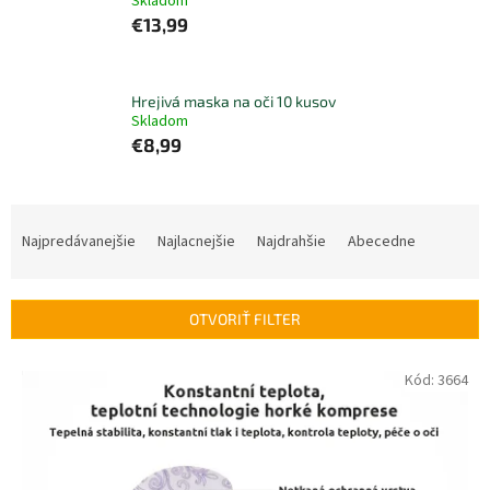
Skladom
€13,99
Hrejivá maska na oči 10 kusov
Skladom
€8,99
R
a
Najpredávanejšie
Najlacnejšie
Najdrahšie
Abecedne
d
e
n
OTVORIŤ FILTER
i
e
V
Kód:
3664
p
ý
r
p
o
i
d
s
u