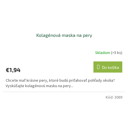
Kolagénová maska na pery
Skladom
(>5 ks)
Priemerné
hodnotenie
produktu
Do košíka
€1,94
je
5,0
Chcete mať krásne pery, ktoré budú priťahovať pohľady okolia?
z
Vyskúšajte kolagénovú masku na pery...
5
hviezdičiek.
Kód:
3069