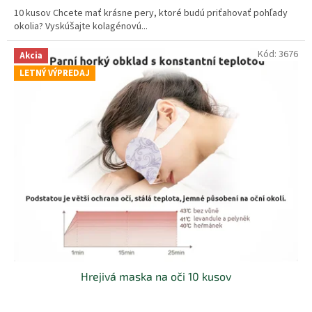
5,0
10 kusov Chcete mať krásne pery, ktoré budú priťahovať pohľady
z
okolia? Vyskúšajte kolagénovú...
5
hviezdičiek.
Kód:
3676
Akcia
LETNÝ VÝPREDAJ
Hrejivá maska na oči 10 kusov