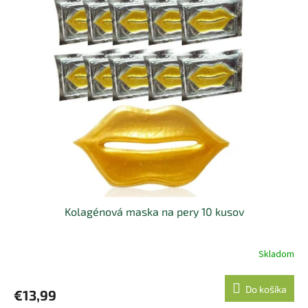
Kolagénová maska na pery 10 kusov
Skladom
Priemerné
hodnotenie
produktu
Do košíka
€13,99
je