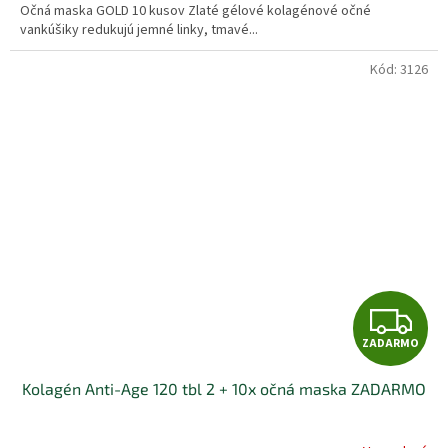
Očná maska GOLD 10 kusov Zlaté gélové kolagénové očné
z
vankúšiky redukujú jemné linky, tmavé...
5
hviezdičiek.
Kód:
3126
Z
ZADARMO
A
Kolagén Anti-Age 120 tbl 2 + 10x očná maska ZADARMO
D
A