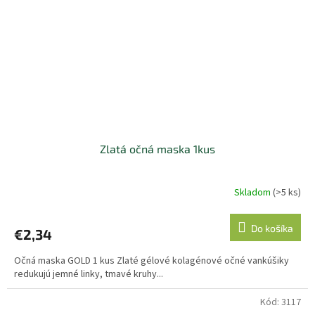
Zlatá očná maska 1kus
Skladom
(>5 ks)
Priemerné
hodnotenie
produktu
Do košíka
€2,34
je
5,0
Očná maska GOLD 1 kus Zlaté gélové kolagénové očné vankúšiky
z
redukujú jemné linky, tmavé kruhy...
5
hviezdičiek.
Kód:
3117