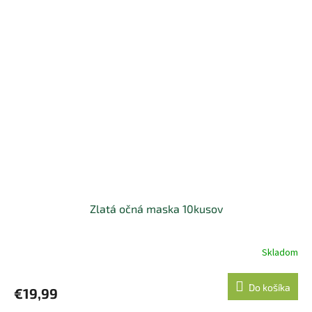
Zlatá očná maska 10kusov
Skladom
Priemerné
hodnotenie
produktu
Do košíka
€19,99
je
5,0