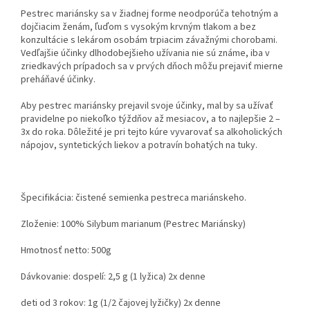
Pestrec mariánsky sa v žiadnej forme neodporúča tehotným a
dojčiacim ženám, ľuďom s vysokým krvným tlakom a bez
konzultácie s lekárom osobám trpiacim závažnými chorobami.
Vedľajšie účinky dlhodobejšieho užívania nie sú známe, iba v
zriedkavých prípadoch sa v prvých dňoch môžu prejaviť mierne
preháňavé účinky.
Aby pestrec mariánsky prejavil svoje účinky, mal by sa užívať
pravidelne po niekoľko týždňov až mesiacov, a to najlepšie 2 –
3x do roka. Dôležité je pri tejto kúre vyvarovať sa alkoholických
nápojov, syntetických liekov a potravín bohatých na tuky.
Špecifikácia: čistené semienka pestreca mariánskeho.
Zloženie: 100% Silybum marianum (Pestrec Mariánsky)
Hmotnosť netto: 500g
Dávkovanie: dospelí: 2,5 g (1 lyžica) 2x denne
deti od 3 rokov: 1g (1/2 čajovej lyžičky) 2x denne