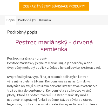
ZOBRAZIŤ VŠETKY SÚVISIACE PRODUKTY
Popis
Podobné (2)
Diskusia
Podrobný popis
Pestrec mariánský - drvená
semienka
Pestrec mariánsky - drvený
Pestrec mariánsky (Silybum marianum) je jednoročný alebo
dvojročný mohutný bodliak z čeľade hviezdicovitej (Asteraceae).
Dvojročná bylina, vypučí na jar trsom bodlinatých listov s
výraznými bielymi žilkami. Koncom júna sa na asi 1 m dlhých
lodyhách objavujú purpurovo červené kvetenstvo. Kvetenstvo
trvá od júla do septembra. Koncom leta sa z kvetov vyvinú
plody, ktoré sa potom zberajú. Pestrec mariánsky môže
napomáhať správnej funkcii pečene. Názov súvisí so starou
legendou, podľa ktorej vznikli biele škvrny na lístkoch z mlieka