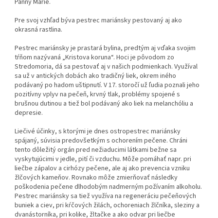
Panny Márie.
Pre svoj vzhľad býva pestrec mariánsky pestovaný aj ako
okrasná rastlina.
Pestrec mariánsky je prastará bylina, predtým aj vďaka svojim
tŕňom nazývaná „Kristova koruna“. Hoci je pôvodom zo
Stredomoria, dá sa pestovať aj v našich podmienkach. Využíval
sa už v antických dobách ako tradičný liek, okrem iného
podávaný po hadom uštipnutí. V 17. storočí už ľudia poznali jeho
pozitívny vplyv na pečeň, krvný tlak, problémy spojené s
brušnou dutinou a tiež bol podávaný ako liek na melanchóliu a
depresie.
Liečivé účinky, s ktorými je dnes ostropestrec mariánsky
spájaný, súvisia predovšetkým s ochorením pečene. Chráni
tento dôležitý orgán pred nežiaducimi látkami bežne sa
vyskytujúcimi v jedle, pití či vzduchu. Môže pomáhať napr. pri
liečbe zápalov a cirhózy pečene, ale aj ako prevencia vzniku
žlčových kameňov. Rovnako môže zmierňovať následky
poškodenia pečene dlhodobým nadmerným požívaním alkoholu.
Pestrec mariánsky sa tiež využíva na regeneráciu pečeňových
buniek a ciev, pri kŕčových žilách, ochoreniach žlčníka, sleziny a
dvanástorníka, pri kolike, žltačke a ako odvar pri liečbe