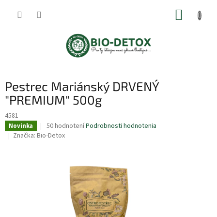
Prejsť
NÁKUP
na
obsah
KOŠÍK
Pestrec Mariánský DRVENÝ
"PREMIUM" 500g
4581
Priemerné
50 hodnotení
Podrobnosti hodnotenia
Novinka
hodnotenie
Značka:
Bio-Detox
produktu
je
5,0
z
5
hviezdičiek.