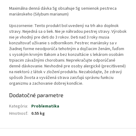
Maximálna denná dávka 5g obsahuje 5g semienok pestreca
mariánskeho (Silybum marianum)
Upozornenie: Tento produkt bol uvedený na trh ako doplnok
stravy. Nejedná sa o liek. Nie je náhradou pestrej stravy. Výrobok
nie je vhodný pre deti do 3 rokov. Deti nad 3 roky musia
konzultovať užívanie s odborníkom. Pestrec mariánsky sa v
žiadnej forme neodporúča tehotným a dojčiacim ženám, ľuďom
s vysokým krvným tlakom a bez konzultácie s lekárom osobám
trpiacim závažnými chorobami. Neprekračujte odporúčané
denné dávkovanie. Nevhodné pre osoby alergické (precitlivené)
na niektorú z látok v zložení produktu. Nezabúdajte, že zdravý
spôsob života a vyvážená strava zaisťujú správnu funkciu
organizmu a zachovanie dobrej kondície.
Dodatočné parametre
Kategória
:
Problematika
Hmotnosť
:
0.55 kg
Z