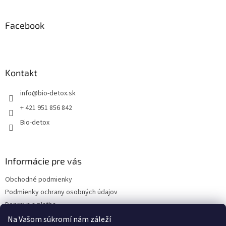
á
p
ä
Facebook
t
i
e
Kontakt
info
@
bio-detox.sk
+ 421 951 856 842
Bio-detox
Informácie pre vás
Obchodné podmienky
Podmienky ochrany osobných údajov
Doprava a platba
Kontakty
Na Vašom súkromí nám záleží