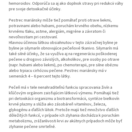
hemoroidov. Odporúča sa aj ako doplnok stravy pri redukcii váhy
pre svoje detoxikačné účinky.
Pestrec mariánsky môže tiež pomáhať proti otrave liekmi,
potravinami alebo hubami, poruchám krvného obehu, nízkemu
krvnému tlaku, astme, alergiám, migréne a závratom či
nevoľnostiam pri cestovaní.
Hlavnou účinnou látkou obsiahnutou v tejto zázračnej byline je
byline je silymarín obnovujúce pečeňové tkanivo. Silymarín má
také silné účinky, že sa využíva aj na regeneráciu poškodenej
pečene u drogovo závislých, alkoholikov, pre osoby po otrave
(napr. hubami alebo liekmi), po chemoterapii, pre silne obéznu
alebo trpiacu cirhózou pečene. Pestrec mariánsky má v
semenách 4 – 6 percent tejto látky.
Pečeň má v tele nenahraditeľnú funkciu spracovania živín a
kľúčovým orgánom zaisťujúcim látkovú výmenu. Pomáhajú tiež
pri detoxikácii organizmu a biotransformácii, syntéze bielkovín
krvné plazmy a slúžia ako zásobáreň vitamínov, železa,
glykogénu a ďalších látok. Pretože majú tiež množstvo ďalších
dôležitých funkcií, v prípade ich zlyhania dochádza k poruchám
metabolizmu, zrážanlivosti krvi av akútnych prípadoch môže byť
zlyhanie pečene smrteľné.