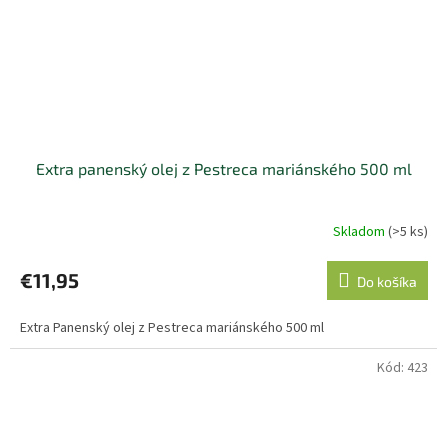
Extra panenský olej z Pestreca mariánského 500 ml
Skladom
(>5 ks)
Priemerné
hodnotenie
produktu
€11,95
Do košíka
je
5,0
Extra Panenský olej z Pestreca mariánského 500 ml
z
5
hviezdičiek.
Kód:
423