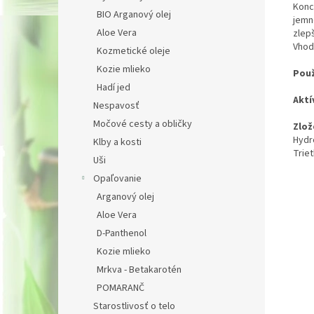
Konc
BIO Arganový olej
jemne
Aloe Vera
zlepš
Vhodn
Kozmetické oleje
Kozie mlieko
Použ
Hadí jed
Aktí
Nespavosť
Močové cesty a obličky
Zlož
Hydr
Klby a kosti
Trie
Uši
Opaľovanie
Arganový olej
Aloe Vera
D-Panthenol
Kozie mlieko
Mrkva - Betakarotén
POMARANČ
Starostlivosť o telo