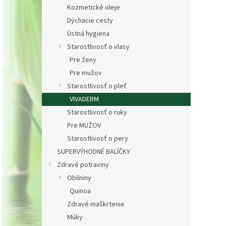
Kozmetické oleje
Dýchacie cesty
Ústná hygiena
Starostlivosť o vlasy
Pre ženy
Pre mužov
Starostlivosť o pleť
VIVADERM
Starostlivosť o ruky
Pre MUŽOV
Starostlivosť o pery
SUPERVÝHODNÉ BALÍČKY
Zdravé potraviny
Obilniny
Quinoa
Zdravé maškrtenie
Múky