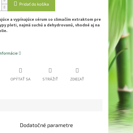
Pridať do košíka
júce a vypínajúce sérum so slimačím extraktom pre
ypy pleti, najmä suchú a dehydrovanú, vhodné aj na
lie.
informácie
OPÝTAŤ SA
STRÁŽIŤ
ZDIEĽAŤ
Dodatočné parametre