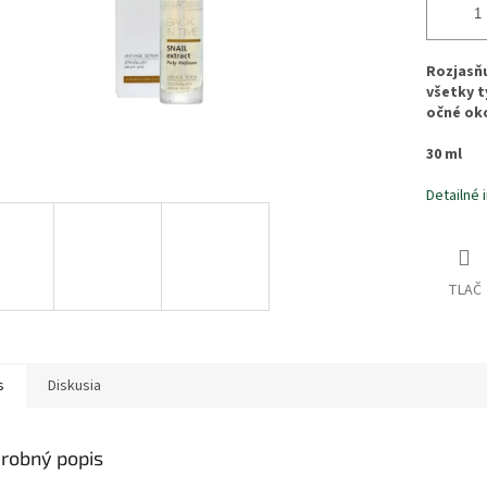
Rozjasňu
všetky t
očné oko
30 ml
Detailné 
TLAČ
s
Diskusia
robný popis