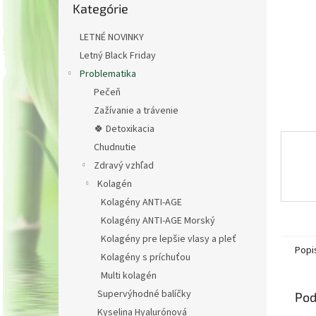
Kategórie
kategórie
LETNÉ NOVINKY
Letný Black Friday
Problematika
Pečeň
Zažívanie a trávenie
🍀 Detoxikacia
Chudnutie
Zdravý vzhľad
Kolagén
Kolagény ANTI-AGE
Kolagény ANTI-AGE Morský
Kolagény pre lepšie vlasy a pleť
Popi
Kolagény s príchuťou
Multi kolagén
Supervýhodné balíčky
Pod
Kyselina Hyalurónová