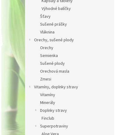
Kapsuly a tablety
Výhodné balíčky
Šťavy
Sušené prášky
Vláknina
Orechy, sušené plody
Orechy
Semienka
Sušené plody
Orechová masla
Zmesi
Vitamíny, doplnky stravy
Vitamíny
Minerály
Doplnky stravy
Finclub
Superpotraviny
Aloe Vera