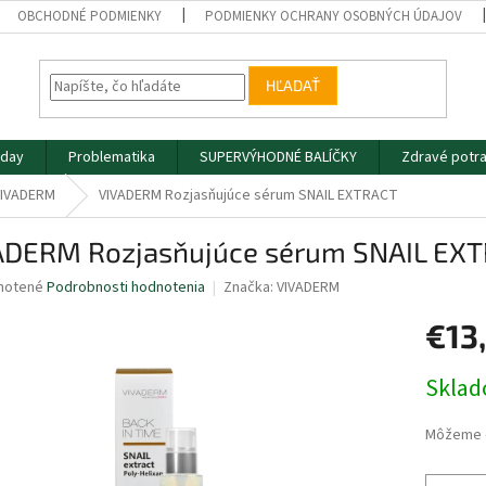
OBCHODNÉ PODMIENKY
PODMIENKY OCHRANY OSOBNÝCH ÚDAJOV
HĽADAŤ
iday
Problematika
SUPERVÝHODNÉ BALÍČKY
Zdravé potra
VIVADERM
VIVADERM Rozjasňujúce sérum SNAIL EXTRACT
ADERM Rozjasňujúce sérum SNAIL EX
né
notené
Podrobnosti hodnotenia
Značka:
VIVADERM
nie
€13
u
Jednotk
Skla
cena:
iek.
Môžeme d