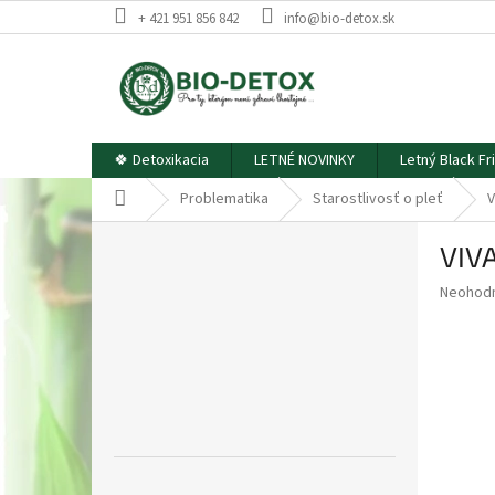
Prejsť
+ 421 951 856 842
info@bio-detox.sk
na
obsah
🍀 Detoxikacia
LETNÉ NOVINKY
Letný Black Fr
Domov
Problematika
Starostlivosť o pleť
B
VIV
o
č
Priemer
Neohod
n
hodnote
ý
produkt
p
je
0,0
a
z
n
5
e
hviezdič
l
Preskočiť