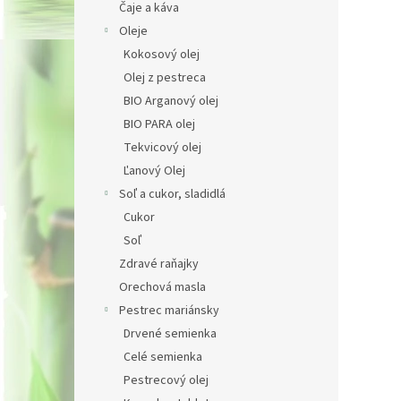
Čaje a káva
Oleje
Kokosový olej
Olej z pestreca
BIO Arganový olej
BIO PARA olej
Tekvicový olej
Ľanový Olej
Soľ a cukor, sladidlá
Cukor
Soľ
Zdravé raňajky
Orechová masla
Pestrec mariánsky
Drvené semienka
Celé semienka
Pestrecový olej