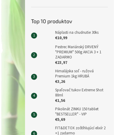
Top 10 produktov
Náplasti na chudnutie 30ks
€10,99
Pestrec Mariánský DRVENÝ
"PREMIUM" 500g AKCIA 3 + 1
ZADARMO
€23,97
Himalájska soľ - ružová
Premium 1kg HRUBÁ
€3,26
Spaľovač tukov Extreme Shot
80ml
€1,56
Pikolinát ZINKU 150 tabliet
"BESTSELLER" - VIP
€5,69
FIT&DETOX zoštíhlujúcí elixír 2
+1 zadarmo