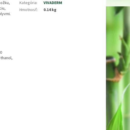
kožku,
Kategória
:
VIVADERM
ciu,
Hmotnosť
:
0.14 kg
plyvmi.
40
thanol,