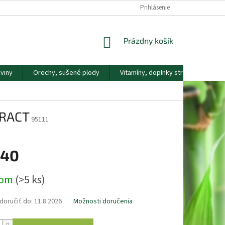
DOPRAVA A PLATBA
KONTAKTY
NÁŠ PRÍBEH
Prihlásenie
REKLAMAČNÝ
NÁKUPNÝ
Prázdny košík
KOŠÍK
viny
Orechy, sušené plody
Vitamíny, doplnky stravy
Náp
TRACT
95111
,40
ová
dom
(>5 ks)
oručiť do:
11.8.2026
Možnosti doručenia