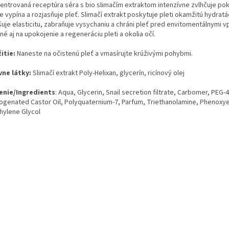
entrovaná receptúra séra s bio slimačím extraktom intenzívne zvlhčuje po
 vypína a rozjasňuje pleť. Slimačí extrakt poskytuje pleti okamžitú hydratá
uje elasticitu, zabraňuje vysychaniu a chráni pleť pred envitomentálnymi v
é aj na upokojenie a regeneráciu pleti a okolia očí.
itie:
Naneste na očistenú pleť a vmasírujte krúživými pohybmi.
vne látky:
Slimačí extrakt Poly-Helixan, glycerín, ricínový olej
enie/Ingredients
: Aqua, Glycerin, Snail secretion filtrate, Carbomer, PEG-
ogenated Castor Oil, Polyquaternium-7, Parfum, Triethanolamine, Phenoxye
thylene Glycol