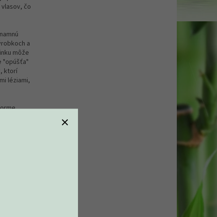
vlasov, čo
ýznamnú
ýrobkoch a
 zinku môže
ie "opúšťa"
 ktorí
i léziami,
forme.
zýmov,
toxickými
ovedný za
o
ôvodu. Hrá
k pomoci
 žien je
a (umiera)
tnosti
bolizmu