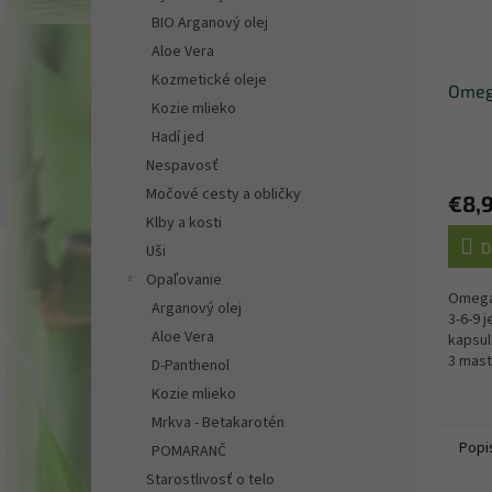
BIO Arganový olej
Aloe Vera
Kozmetické oleje
Omeg
Kozie mlieko
Hadí jed
Nespavosť
Močové cesty a obličky
€8,
Klby a kosti
D
Uši
Opaľovanie
Omega
Arganový olej
3-6-9 
Aloe Vera
kapsu
3 mast
D-Panthenol
Kozie mlieko
Mrkva - Betakarotén
Popi
POMARANČ
Starostlivosť o telo