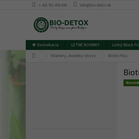
Prejsť
+ 421 951 856 842
info@bio-detox.sk
na
obsah
🍀 Detoxikacia
LETNÉ NOVINKY
Letný Black Fr
Domov
Vitamíny, doplnky stravy
Biotin Plus
B
Biot
o
č
Novin
n
ý
p
a
n
e
l
Preskočiť