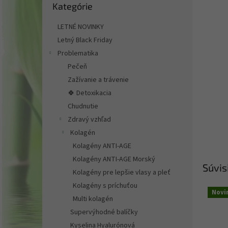
Kategórie
kategórie
LETNÉ NOVINKY
Letný Black Friday
Problematika
Pečeň
Zažívanie a trávenie
🍀 Detoxikacia
Chudnutie
Zdravý vzhľad
Kolagén
Kolagény ANTI-AGE
Kolagény ANTI-AGE Morský
Súvis
Kolagény pre lepšie vlasy a pleť
Kolagény s príchuťou
Novi
Multi kolagén
Supervýhodné balíčky
Kyselina Hyalurónová