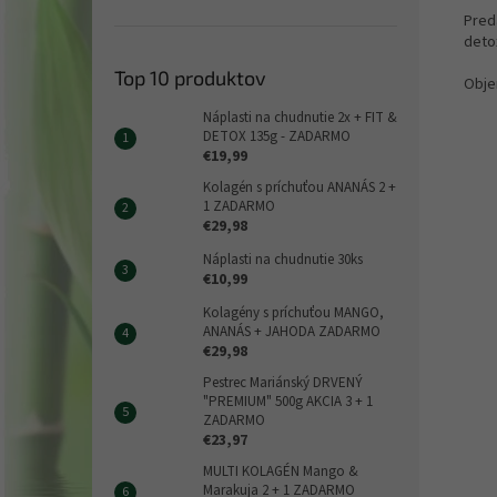
Preda
deto
Top 10 produktov
Objem
Náplasti na chudnutie 2x + FIT &
DETOX 135g - ZADARMO
€19,99
Kolagén s príchuťou ANANÁS 2 +
1 ZADARMO
€29,98
Náplasti na chudnutie 30ks
€10,99
Kolagény s príchuťou MANGO,
ANANÁS + JAHODA ZADARMO
€29,98
Pestrec Mariánský DRVENÝ
"PREMIUM" 500g AKCIA 3 + 1
ZADARMO
€23,97
MULTI KOLAGÉN Mango &
Marakuja 2 + 1 ZADARMO