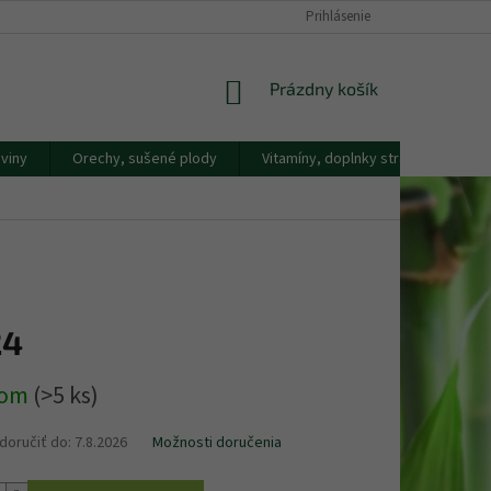
DOPRAVA A PLATBA
KONTAKTY
NÁŠ PRÍBEH
Prihlásenie
REKLAMAČNÝ
NÁKUPNÝ
Prázdny košík
KOŠÍK
viny
Orechy, sušené plody
Vitamíny, doplnky stravy
Náp
24
ová
dom
(>5 ks)
oručiť do:
7.8.2026
Možnosti doručenia