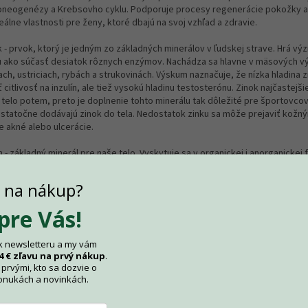
oneogenézy a Krebsovho cyklu. Podporuje procesy regenerácie pokožky a 
eálne vlastnosti pre ženy, ktoré dbajú na svoj vzhľad a zdravie.
k - prvok, ktorý je jedným zo základných minerálov v ľudskej strave. Hrá v
u ako súčasť desiatok rôznych enzýmov. Nachádza sa hlavne v mäsových v
ach, ustriciach, rybách a strukovinách. Výskum naznačuje, že nízka hladina
ť citlivosť na inzulín, ale tiež vysokú hladinu testosterónu. Zinok najčastejš
 telo potem, preto je doplnenie tohto minerálu tak dôležité pre športovcov,
statočne dodávajú zinok do tela. Nedostatok zinku sa môže prejaviť kožným
e akné alebo ulcerácie.
 - základný minerál pre naše telo. Vyskytuje sa v organickej i anorganickej 
n hrá v tele neoceniteľnú úlohu - je nevyhnutný pre správne fungovanie en
ha odstraňovať voľné radikály a chránia bunky a červené krvinky pred ich 
a na nákup?
kami. Pomáha udržiavať zdravé vlasy a nechty, reguluje správne fungovanie
itného systému, je zodpovedný za zdravé štítnej žľazy a dokonca je zodp
 pre Vás!
vny priebeh spermatogenézy. Kyselina listová - je nevyhnutný vitamín, čast
čovaný ako vitamín B9. Kyselina listová je chemická zlúčenina rastlinného p
 k newsletteru a my vám
žitú úlohu v raste novorodencov a ako základný zlúčenina, ktorá prispieva 
4 € zľavu na prvý nákup
.
m plánujúcim otehotnieť. Užívanie doplnkov s kyselinou listovou u tehotných
prvými, kto sa dozvie o
edy nutnosťou, pretože kyselina listová je tepelne nestabilná a degraduje s
onukách a novinkách.
s tepelného spracovania, tj. Počas varenia, pečenia alebo vyprážanie. Vlas
oVit Biotín PLUS Biotín prispieva k udržaniu správneho energetického meta