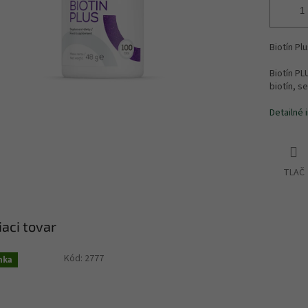
Biotín Plu
Biotín PL
biotín, se
Detailné 
TLAČ
iaci tovar
Kód:
2777
nka