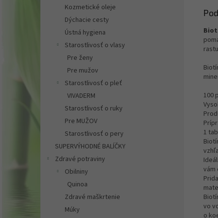
Kozmetické oleje
Pod
Dýchacie cesty
Biot
Ústná hygiena
pomá
Starostlivosť o vlasy
rast
Pre ženy
Biot
Pre mužov
mine
Starostlivosť o pleť
100 p
VIVADERM
Vyso
Starostlivosť o ruky
Prod
Pre MUŽOV
Príp
1 tab
Starostlivosť o pery
Biotí
SUPERVÝHODNÉ BALÍČKY
vzhľ
Zdravé potraviny
Ideál
vám 
Obilniny
Prid
Quinoa
mate
Biotí
Zdravé maškrtenie
vo v
Múky
o ko