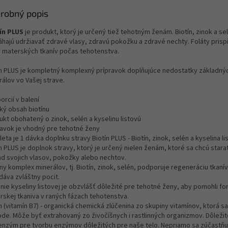
robný popis
ín PLUS
je produkt, ktorý je určený tiež tehotným ženám. Biotín, zinok a se
hajú udržiavať zdravé vlasy, zdravú pokožku a zdravé nechty. Foláty prisp
u materských tkanív počas tehotenstva.
ín PLUS je kompletný komplexný prípravok doplňujúce nedostatky základný
rálov vo Vašej strave.
orcií v balení
ký obsah biotínu
ukt obohatený o zinok, selén a kyselinu listovú
ravok je vhodný pre tehotné ženy
leta je 1 dávka doplnku stravy Biotín PLUS - Biotín, zinok, selén a kyselina li
n PLUS je doplnok stravy, ktorý je určený nielen ženám, ktoré sa chcú stara
ad svojich vlasov, pokožky alebo nechtov.
ny komplex minerálov, tj. Biotín, zinok, selén, podporuje regeneráciu tkaní
dáva zvláštny pocit.
anie kyseliny listovej je obzvlášť dôležité pre tehotné ženy, aby pomohli f
rskej tkaniva v raných fázach tehotenstva.
n (vitamín B7) - organická chemická zlúčenina zo skupiny vitamínov, ktorá s
ode. Môže byť extrahovaný zo živočíšnych i rastlinných organizmov. Dôležité
enzým pre tvorbu enzýmov dôležitých pre naše telo. Nepriamo sa zúčastň