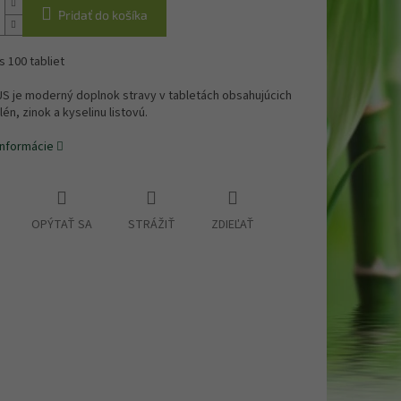
Pridať do košíka
s 100 tabliet
US je moderný doplnok stravy v tabletách obsahujúcich
lén, zinok a kyselinu listovú.
informácie
OPÝTAŤ SA
STRÁŽIŤ
ZDIEĽAŤ