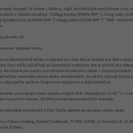
ovanie: dospelí: 1x denne 1 tabletu, zapiť dostatočným množstvom vody. 
á dávka 1 tableta obsahuje: 2.500μg biotínu (5000% RHP *), 15mg zinku (150
g kyseliny listovej (400% RHP *) 100μg selénu (182% RHP *) * RHP - referen
mu
ina pôvodu: EU
ornenie: doplnok stravy.
schválené liečivé účinky a nejedná sa o liek. Nie je vhodné pre deti a dojči
tné ženy môžu užívať liek po konzultácii s lekárom. Nie je určené ako náhra
vy. Nevhodné pre osoby precitlivené na niektorú z látok v zložení produktu.
ekračujte maximálnu dennú dávku. Nezabúdajte, že zdravý spôsob života 
va zabezpečia správne fungovanie organizmu a dobrú kondíciu.
dovanie: uchovávajte mimo dosahu malých detí. Skladujte pri 15-25 ° c v uza
be na suchom mieste. Chráňte pred priamym slnečným žiarením.
 minimálnej trvanlivosti a číslo šarže nájdete na spodnej strane obalu.
ca: Fitness trading, Robert Szulborski, PL7591723945, ul. Sitarska 16, 18-3
rów, Poľsko.