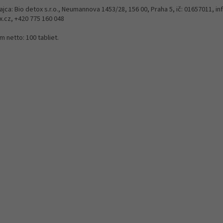
jca: Bio detox s.r.o., Neumannova 1453/28, 156 00, Praha 5, ič: 01657011, i
x.cz, +420 775 160 048
 netto: 100 tabliet.