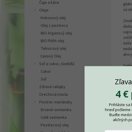
Čaje a káva
gluk
sú id
Oleje
Kokosový olej
Zino
Olej z pestreca
úloh
vajci
BIO Arganový olej
zníži
BIO PARA olej
naše
Tekvicový olej
nedo
ako j
Ľanový Olej
Soľ a cukor, sladidlá
Selén
Selé
Cukor
pomá
Soľ
Zľav
účin
Zdravé raňajky
imun
4 €
sprá
Orechová masla
ozna
Pestrec mariánsky
Prihláste sa
dôle
hneď pošleme
Drvené semienka
žená
Buďte medzi 
niek
Celé semienka
akčných p
poča
Pestrecový olej
Ostr