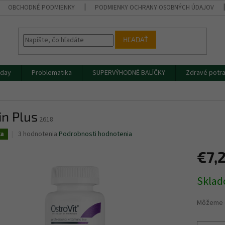
OBCHODNÉ PODMIENKY
PODMIENKY OCHRANY OSOBNÝCH ÚDAJOV
HĽADAŤ
iday
Problematika
SUPERVÝHODNÉ BALÍČKY
Zdravé potra
in Plus
2618
Priemerné
3 hodnotenia
Podrobnosti hodnotenia
ka
hodnotenie
produktu
€7,
je
5,0
Jednotk
Skla
z
cena:
5
hviezdičiek.
Môžeme d