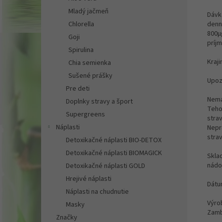
Mladý jačmeň
Dávk
denn
Chlorella
800μ
Goji
príj
Spirulina
Kraj
Chia semienka
Sušené prášky
Upoz
Pre deti
Nemá 
Doplnky stravy a šport
Teho
Supergreens
stra
Náplasti
Nepr
stra
Detoxikačné náplasti BIO-DETOX
Detoxikačné náplasti BIOMAGICK
Skla
nádo
Detoxikačné náplasti GOLD
Hrejivé náplasti
Dátum
Náplasti na chudnutie
Výrob
Masky
Zamb
Značky