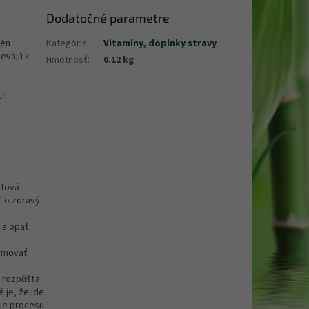
Dodatočné parametre
lén
Kategória
:
Vitamíny, doplnky stravy
ievajú k
Hmotnosť
:
0.12 kg
ch
stová
ť o zdravý
v a opäť
ormovať
a rozpúšťa
 je, že ide
uje procesu