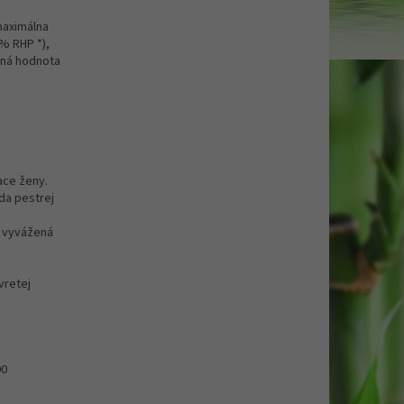
maximálna
% RHP *),
čná hodnota
ace ženy.
da pestrej
a vyvážená
vretej
00