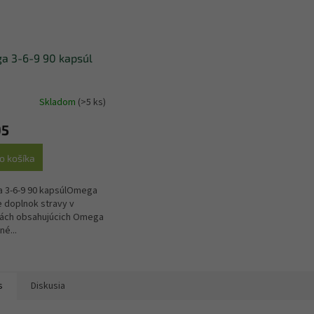
a 3-6-9 90 kapsúl
Skladom
(>5 ks)
95
o košíka
 3-6-9 90 kapsúlOmega
je doplnok stravy v
lách obsahujúcich Omega
né...
s
Diskusia