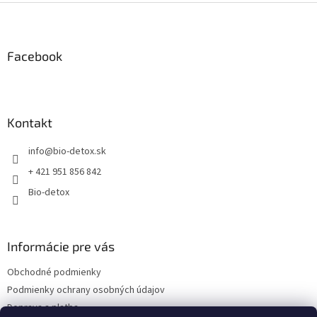
Z
á
p
ä
Facebook
t
i
e
Kontakt
info
@
bio-detox.sk
+ 421 951 856 842
Bio-detox
Informácie pre vás
Obchodné podmienky
Podmienky ochrany osobných údajov
Doprava a platba