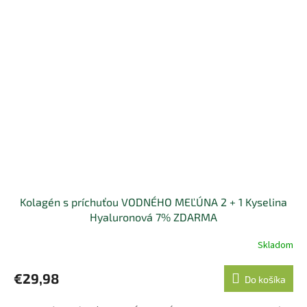
Kolagén s príchuťou VODNÉHO MEĽÚNA 2 + 1 Kyselina
Hyaluronová 7% ZDARMA
Skladom
Priemerné
hodnotenie
produktu
€29,98
Do košíka
je
5,0