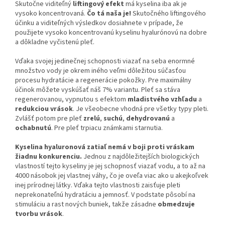
Skutočne viditeľný
liftingový efekt
má kyselina iba ak je
vysoko koncentrovaná.
Čo tá naša je!
Skutočného liftingového
účinku a viditeľných výsledkov dosiahnete v prípade, že
použijete vysoko koncentrovanú kyselinu hyalurónovú na dobre
a dôkladne vyčistenú pleť.
Vďaka svojej jedinečnej schopnosti viazať na seba enormné
množstvo vody je okrem iného veľmi dôležitou súčasťou
procesu hydratácie a regenerácie pokožky. Pre maximálny
účinok môžete vyskúšať náš 7% variantu. Pleť sa stáva
regenerovanou, vypnutou s efektom
mladistvého vzhľadu
a
redukciou vrások
. Je všeobecne vhodná pre všetky typy pleti.
Zvlášť potom pre pleť
zrelú
,
suchú
,
dehydrovanú
a
ochabnutú
. Pre pleť trpiacu známkami starnutia.
Kyselina hyaluronová zatiaľ nemá v boji proti vráskam
žiadnu konkurenciu.
Jednou z najdôležitejších biologických
vlastností tejto kyseliny je jej schopnosť viazať vodu, a to až na
4000 násobok jej vlastnej váhy, čo je oveľa viac ako u akejkoľvek
inej prírodnej látky. Vďaka tejto vlastnosti zaisťuje pleti
neprekonateľnú hydratáciu a jemnosť. V podstate pôsobí na
stimuláciu a rast nových buniek, takže zásadne
obmedzuje
tvorbu vrások
.