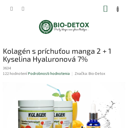
Prejsť
NÁKUP
na
obsah
KOŠÍK
Kolagén s príchuťou manga 2 + 1
Kyselina Hyaluronová 7%
3634
Priemerné
122 hodnotení
Podrobnosti hodnotenia
Značka:
Bio-Detox
hodnotenie
produktu
je
4,9
z
5
hviezdičiek.