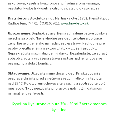
askorbová, kyselina hyaluronová, prírodná aróma - mango,
regulátor kyslosti - kyselina citrónová, sladidlo - sukralóza
Distribútor:
Bio-detox s.r.o., Martinská čtvrť 1702, Frenštát pod
Radhoštěm, 744 01 IČO:01657011
www.bio-detox.sk
Upozornenie
: Doplnok stravy. Nemá schválené liečivé účinky a
nejedná sa o liek. Nie je vhodné pre deti, tehotné a dojčiace
ženy. Nie je určené ako náhrada pestrej stravy. Nevhodné pre
osoby precitlivené na niektorú z látok v zložení produktu.
Neprekračujte maximálnu dennú dávku. Nezabúdajte, že zdravý
spôsob života a vyvážená strava zaisťujú riadne fungovanie
organizmu a dobrú kondíciu.
Skladovanie
: Ukladajte mimo dosahu detí. Pri skladovaní a
preprave chráňte pred slnečným svetlom, vlhkom a teplotami
nad 25 °C. Po otvorení uchovávajte v suchu a spotrebujte do 6
mesiacov. Nikdy neužívajte prípravok s uplynutým dátumom
minimálnej trvanlivosti.
Kyselina Hyaluronova pure 7% - 30ml Zázrak menom
kyselina