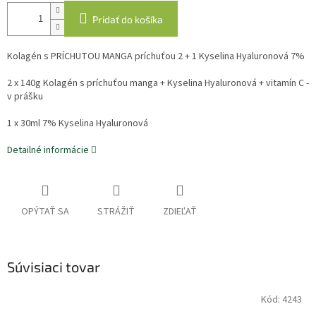
Pridať do košíka
Kolagén s PRÍCHUTOU MANGA príchuťou 2 + 1 Kyselina Hyaluronová 7%
2 x 140g Kolagén s príchuťou manga
+
Kyselina Hyaluronová + vitamín C
-
v prášku
1 x 30ml 7% Kyselina Hyaluronová
Detailné informácie
OPÝTAŤ SA
STRÁŽIŤ
ZDIEĽAŤ
Súvisiaci tovar
Kód:
4243