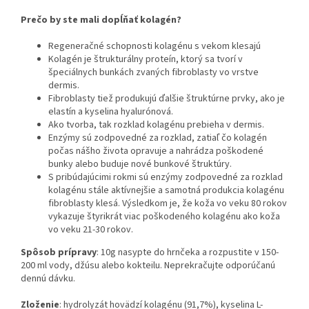
Prečo by ste mali dopĺňať kolagén?
Regeneračné schopnosti kolagénu s vekom klesajú
Kolagén je štrukturálny proteín, ktorý sa tvorí v
špeciálnych bunkách zvaných fibroblasty vo vrstve
dermis.
Fibroblasty tiež produkujú ďalšie štruktúrne prvky, ako je
elastín a kyselina hyalurónová.
Ako tvorba, tak rozklad kolagénu prebieha v dermis.
Enzýmy sú zodpovedné za rozklad, zatiaľ čo kolagén
počas nášho života opravuje a nahrádza poškodené
bunky alebo buduje nové bunkové štruktúry.
S pribúdajúcimi rokmi sú enzýmy zodpovedné za rozklad
kolagénu stále aktívnejšie a samotná produkcia kolagénu
fibroblasty klesá. Výsledkom je, že koža vo veku 80 rokov
vykazuje štyrikrát viac poškodeného kolagénu ako koža
vo veku 21-30 rokov.
Spôsob prípravy
: 10g nasypte do hrnčeka a rozpustite v 150-
200 ml vody, džúsu alebo kokteilu. Neprekračujte odporúčanú
dennú dávku.
Zloženie
: hydrolyzát
hovädzí
kolagénu (91,7%), kyselina L-