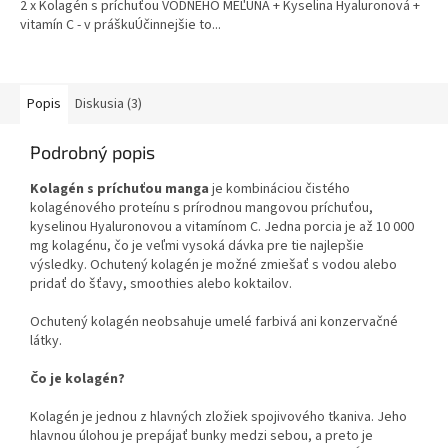
2 x Kolagén s príchuťou VODNÉHO MEĽÚNA + Kyselina Hyaluronová +
z
vitamín C - v práškuÚčinnejšie to...
5
hviezdičiek.
Popis
Diskusia (3)
Podrobný popis
Kolagén s príchuťou manga
je kombináciou čistého
kolagénového proteínu s prírodnou mangovou príchuťou,
kyselinou Hyaluronovou a vitamínom C. Jedna porcia je až 10 000
mg kolagénu, čo je veľmi vysoká dávka pre tie najlepšie
výsledky. Ochutený kolagén je možné zmiešať s vodou alebo
pridať do šťavy, smoothies alebo koktailov.
Ochutený kolagén neobsahuje umelé farbivá ani konzervačné
látky.
Čo je kolagén?
Kolagén je jednou z hlavných zložiek spojivového tkaniva. Jeho
hlavnou úlohou je prepájať bunky medzi sebou, a preto je