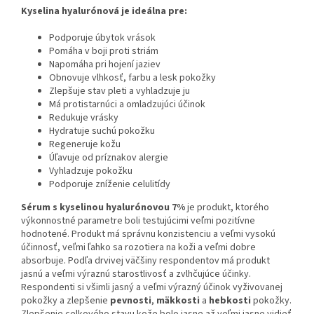
Kyselina hyalurónová je ideálna pre:
Podporuje úbytok vrások
Pomáha v boji proti striám
Napomáha pri hojení jaziev
Obnovuje vlhkosť, farbu a lesk pokožky
Zlepšuje stav pleti a vyhladzuje ju
Má protistarnúci a omladzujúci účinok
Redukuje vrásky
Hydratuje suchú pokožku
Regeneruje kožu
Úľavuje od príznakov alergie
Vyhladzuje pokožku
Podporuje zníženie celulitídy
Sérum s kyselinou hyalurónovou 7%
je produkt, ktorého
výkonnostné parametre boli testujúcimi veľmi pozitívne
hodnotené. Produkt má správnu konzistenciu a veľmi vysokú
účinnosť, veľmi ľahko sa rozotiera na koži a veľmi dobre
absorbuje. Podľa drvivej väčšiny respondentov má produkt
jasnú a veľmi výraznú starostlivosť a zvlhčujúce účinky.
Respondenti si všimli jasný a veľmi výrazný účinok vyživovanej
pokožky a zlepšenie
pevnosti
,
mäkkosti
a
hebkosti
pokožky.