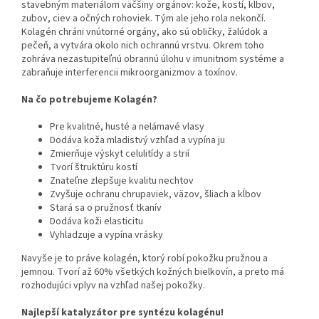
stavebným materiálom väčšiny orgánov: kože, kostí, kĺbov,
zubov, ciev a očných rohoviek. Tým ale jeho rola nekončí.
Kolagén chráni vnútorné orgány, ako sú obličky, žalúdok a
pečeň, a vytvára okolo nich ochrannú vrstvu. Okrem toho
zohráva nezastupiteľnú obrannú úlohu v imunitnom systéme a
zabraňuje interferencii mikroorganizmov a toxínov.
Na čo potrebujeme Kolagén?
Pre kvalitné, husté a nelámavé vlasy
Dodáva koža mladistvý vzhľad a vypína ju
Zmierňuje výskyt celulitídy a strií
Tvorí štruktúru kostí
Znateľne zlepšuje kvalitu nechtov
Zvyšuje ochranu chrupaviek, väzov, šliach a kĺbov
Stará sa o pružnosť tkanív
Dodáva koži elasticitu
Vyhladzuje a vypína vrásky
Navyše je to práve kolagén, ktorý robí pokožku pružnou a
jemnou. Tvorí až 60% všetkých kožných bielkovín, a preto má
rozhodujúci vplyv na vzhľad našej pokožky.
Najlepší katalyzátor pre syntézu kolagénu!