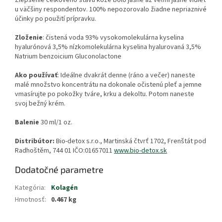
Zlepšenie celkového stavu kože bolo jasne až veľmi jasne vidieť
u väčšiny respondentov. 100% nepozorovalo žiadne nepriaznivé
účinky po použití prípravku.
Zloženie
: čistená voda 93% vysokomolekulárna kyselina
hyalurónová 3,5% nízkomolekulárna kyselina hyalurovaná 3,5%
Natrium benzoicium Gluconolactone
Ako používať
: Ideálne dvakrát denne (ráno a večer) naneste
malé množstvo koncentrátu na dokonale očistenú pleť a jemne
vmasírujte po pokožky tváre, krku a dekoltu. Potom naneste
svoj bežný krém.
Balenie
30 ml/1 oz.
Distribútor:
Bio-detox s.r.o., Martinská čtvrť 1702, Frenštát pod
Radhoštěm, 744 01 IČO:01657011
www.bio-detox.sk
Dodatočné parametre
Kategória
:
Kolagén
Hmotnosť
:
0.467 kg