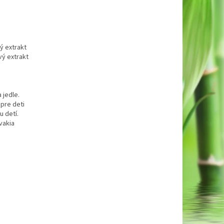
vý extrakt
vý extrakt
 jedle.
pre deti
u detí.
ovakia