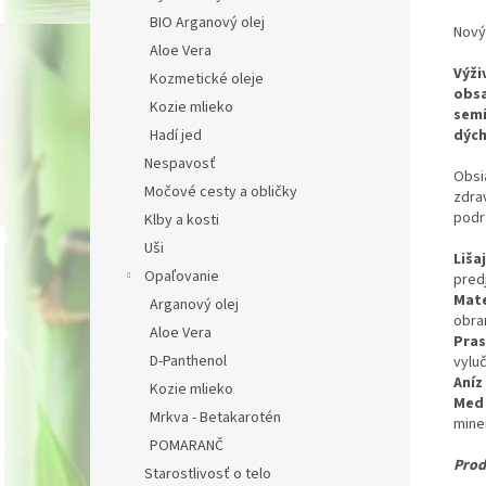
BIO Arganový olej
Nový
Aloe Vera
Výži
Kozmetické oleje
obsa
Kozie mlieko
sem
dých
Hadí jed
Nespavosť
Obsi
Močové cesty a obličky
zdra
podr
Klby a kosti
Uši
Liša
Opaľovanie
pred
Mate
Arganový olej
obra
Aloe Vera
Pras
D-Panthenol
vylu
Aníz
Kozie mlieko
Med
Mrkva - Betakarotén
mine
POMARANČ
Prod
Starostlivosť o telo