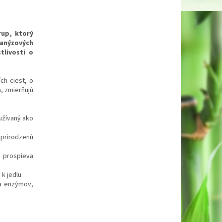
rup, ktorý
 anýzových
livosti o
ch ciest, o
, zmierňujú
.
užívaný ako
 prirodzenú
 prospieva
k jedlu.
ľa enzýmov,