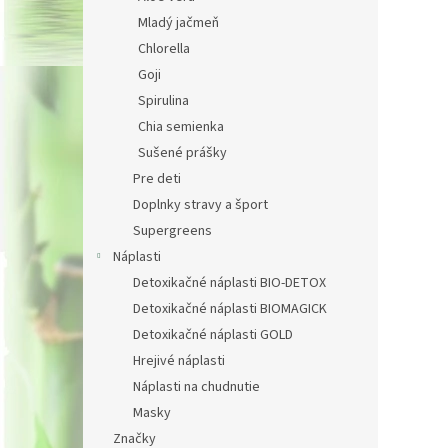
Mladý jačmeň
Chlorella
Goji
Spirulina
Chia semienka
Sušené prášky
Pre deti
Doplnky stravy a šport
Supergreens
Náplasti
Detoxikačné náplasti BIO-DETOX
Detoxikačné náplasti BIOMAGICK
Detoxikačné náplasti GOLD
Hrejivé náplasti
Náplasti na chudnutie
Masky
Značky