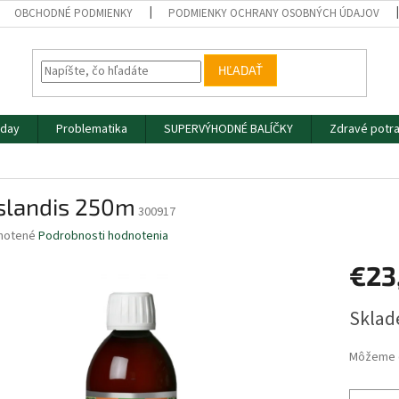
OBCHODNÉ PODMIENKY
PODMIENKY OCHRANY OSOBNÝCH ÚDAJOV
HĽADAŤ
iday
Problematika
SUPERVÝHODNÉ BALÍČKY
Zdravé potra
Islandis 250m
300917
né
notené
Podrobnosti hodnotenia
nie
€23
u
Jednotk
Sklad
cena:
iek.
Môžeme d