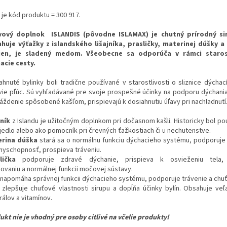
 je kód produktu = 300 917.
vový doplnok ISLANDIS (pôvodne ISLAMAX) je chutný prírodný si
huje výťažky z islandského lišajníka, prasličky, materinej dúšky a
ien, je sladený medom. Všeobecne sa odporúča v rámci starost
acie cesty.
ahnuté bylinky boli tradične používané v starostlivosti o sliznice dýchací
vie pľúc. Sú vyhľadávané pre svoje prospešné účinky na podporu dýchania
áždenie spôsobené kašľom, prispievajú k dosiahnutiu úľavy pri nachladnutí
jník
z Islandu je užitočným doplnkom pri dočasnom kašli. Historicky bol po
jedlo alebo ako pomocník pri črevných ťažkostiach či u nechutenstve.
rina dúška
stará sa o normálnu funkciu dýchacieho systému, podporuje
nyschopnosť, prospieva tráveniu.
lička
podporuje zdravé dýchanie, prispieva k osvieženiu tela,
čovaniu a normálnej funkcii močovej sústavy.
napomáha správnej funkcii dýchacieho systému, podporuje trávenie a chuť 
zlepšuje chuťové vlastnosti sirupu a dopĺňa účinky bylín. Obsahuje ve
rálov a vitamínov.
ukt nie je vhodný pre osoby citlivé na včelie produkty!