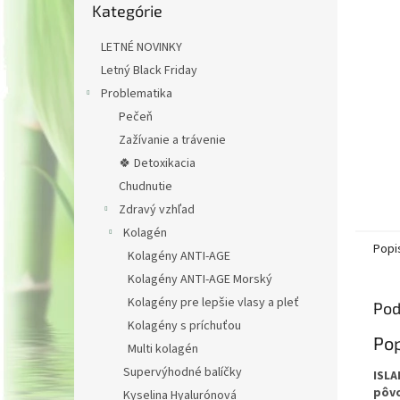
Kategórie
kategórie
LETNÉ NOVINKY
Letný Black Friday
Problematika
Pečeň
Zažívanie a trávenie
🍀 Detoxikacia
Chudnutie
Zdravý vzhľad
Kolagén
Popi
Kolagény ANTI-AGE
Kolagény ANTI-AGE Morský
Kolagény pre lepšie vlasy a pleť
Pod
Kolagény s príchuťou
Pop
Multi kolagén
Supervýhodné balíčky
ISLA
pôvo
Kyselina Hyalurónová