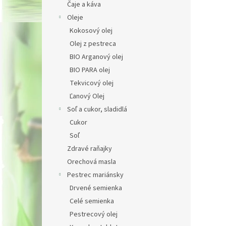
Čaje a káva
Oleje
Kokosový olej
Olej z pestreca
BIO Arganový olej
BIO PARA olej
Tekvicový olej
Ľanový Olej
Soľ a cukor, sladidlá
Cukor
Soľ
Zdravé raňajky
Orechová masla
Pestrec mariánsky
Drvené semienka
Celé semienka
Pestrecový olej