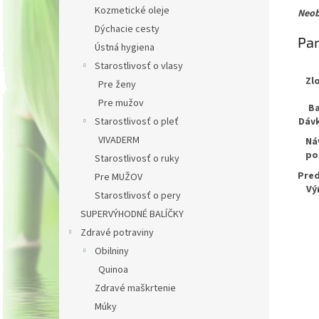
Kozmetické oleje
Neob
Dýchacie cesty
Pa
Ústná hygiena
Starostlivosť o vlasy
Zl
Pre ženy
Pre mužov
Ba
Dáv
Starostlivosť o pleť
VIVADERM
Ná
po
Starostlivosť o ruky
Pred
Pre MUŽOV
Vý
Starostlivosť o pery
SUPERVÝHODNÉ BALÍČKY
Zdravé potraviny
Obilniny
Quinoa
Zdravé maškrtenie
Múky