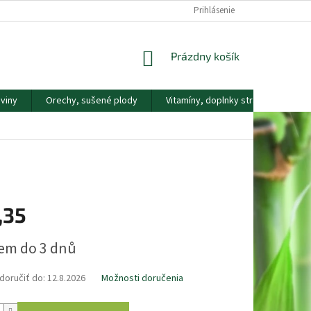
DOPRAVA A PLATBA
KONTAKTY
NÁŠ PRÍBEH
Prihlásenie
REKLAMAČNÝ
NÁKUPNÝ
Prázdny košík
KOŠÍK
viny
Orechy, sušené plody
Vitamíny, doplnky stravy
Náp
,35
ová
em do 3 dnů
oručiť do:
12.8.2026
Možnosti doručenia