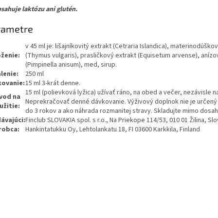
sahuje laktózu ani glutén.
rametre
v 45 ml je: lišajníkovitý extrakt (Cetraria Islandica), materinodúško
oženie:
(Thymus vulgaris), prasličkový extrakt (Equisetum arvense), anízo
(Pimpinella anisum), med, sirup.
lenie:
250 ml
kovanie:
15 ml 3-krát denne.
15 ml (polievková lyžica) užívať ráno, na obed a večer, nezávisle na
vod na
Neprekračovať denné dávkovanie. Výživový doplnok nie je určený 
užitie:
do 3 rokov a ako náhrada rozmanitej stravy. Skladujte mimo dosah
ávajúci:
Finclub SLOVAKIA spol. s r.o., Na Priekope 114/53, 010 01 Žilina, Sl
robca:
Hankintatukku Oy, Lehtolankatu 18, FI 03600 Karkkila, Finland