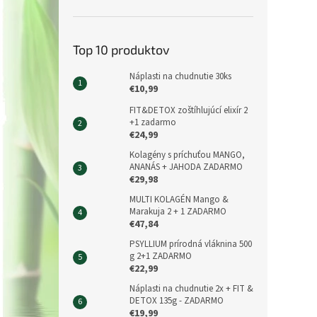
Top 10 produktov
Náplasti na chudnutie 30ks
€10,99
FIT&DETOX zoštíhlujúcí elixír 2
+1 zadarmo
€24,99
Kolagény s príchuťou MANGO,
ANANÁS + JAHODA ZADARMO
€29,98
MULTI KOLAGÉN Mango &
Marakuja 2 + 1 ZADARMO
€47,84
PSYLLIUM prírodná vláknina 500
g 2+1 ZADARMO
€22,99
Náplasti na chudnutie 2x + FIT &
DETOX 135g - ZADARMO
€19,99