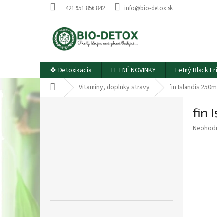
Prejsť
+ 421 951 856 842
info@bio-detox.sk
na
obsah
🍀 Detoxikacia
LETNÉ NOVINKY
Letný Black Fr
Domov
Vitamíny, doplnky stravy
fin Islandis 250m
B
fin 
o
č
Priemer
Neohod
n
hodnote
ý
produkt
p
je
0,0
a
z
n
5
e
hviezdič
l
Preskočiť