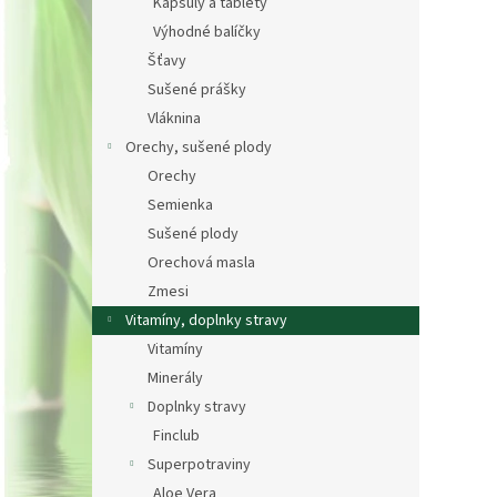
Kapsuly a tablety
Výhodné balíčky
Šťavy
Sušené prášky
Vláknina
Orechy, sušené plody
Orechy
Semienka
Sušené plody
Orechová masla
Zmesi
Vitamíny, doplnky stravy
Vitamíny
Minerály
Doplnky stravy
Finclub
Superpotraviny
Aloe Vera