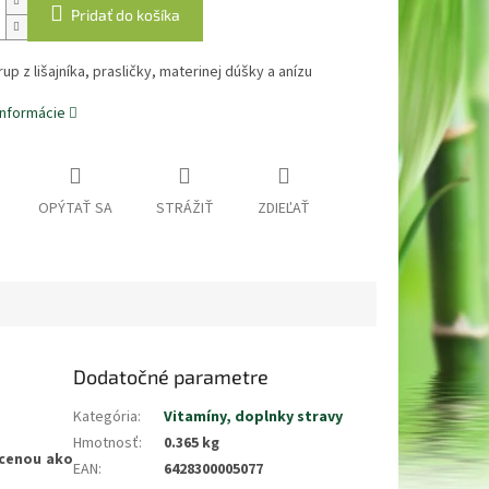
Pridať do košíka
rup z lišajníka, prasličky, materinej dúšky a anízu
informácie
OPÝTAŤ SA
STRÁŽIŤ
ZDIEĽAŤ
Dodatočné parametre
Kategória
:
Vitamíny, doplnky stravy
Hmotnosť
:
0.365 kg
 cenou ako
EAN
:
6428300005077