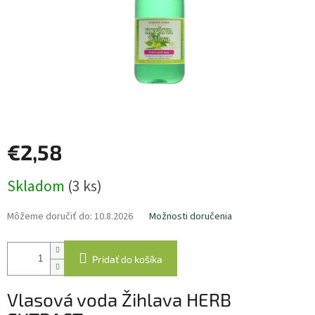
€2,58
Jednotková
Skladom
(3 ks)
cena:
Môžeme doručiť do:
10.8.2026
Možnosti doručenia
Pridať do košíka
Vlasová voda Žihlava HERB