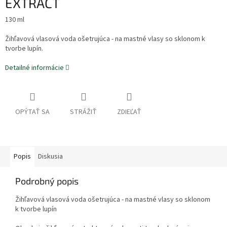
EXTRACT
130 ml
Žihľavová vlasová voda ošetrujúca - na mastné vlasy so sklonom k
tvorbe lupín.
Detailné informácie
OPÝTAŤ SA
STRÁŽIŤ
ZDIEĽAŤ
Popis
Diskusia
Podrobný popis
Žihľavová vlasová voda ošetrujúca - na mastné vlasy so sklonom
k tvorbe lupín