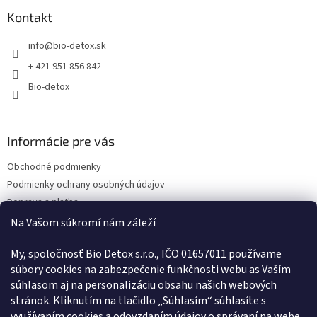
Kontakt
info
@
bio-detox.sk
+ 421 951 856 842
Bio-detox
Informácie pre vás
Obchodné podmienky
Podmienky ochrany osobných údajov
Doprava a platba
Kontakty
Na Vašom súkromí nám záleží
Náš príbeh
My, spoločnosť Bio Detox s.r.o., IČO 01657011 používame
Reklamačný poriadok
súbory cookies na zabezpečenie funkčnosti webu as Vaším
Poučenie o uplatnení práva spotrebiteľa na odstúpenie od zmluvy
súhlasom aj na personalizáciu obsahu našich webových
Vernostný program
stránok. Kliknutím na tlačidlo „Súhlasím“ súhlasíte s
Pravidlá vernostného programu
využívaním cookies a odovzdaním údajov o správaní na webe