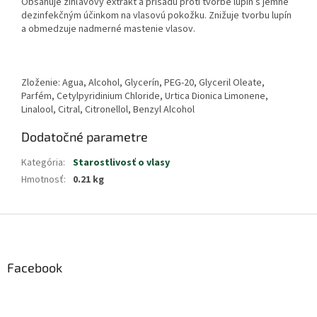
Obsahuje žihľavový extrakt a prísadu proti tvorbe lupín s jemne
dezinfekčným účinkom na vlasovú pokožku. Znižuje tvorbu lupín
a obmedzuje nadmerné mastenie vlasov.
Zloženie: Agua, Alcohol, Glycerín, PEG-20, Glyceril Oleate,
Parfém, Cetylpyridinium Chloride, Urtica Dionica Limonene,
Linalool, Citral, Citronellol, Benzyl Alcohol
Dodatočné parametre
Kategória
:
Starostlivosť o vlasy
Hmotnosť
:
0.21 kg
Z
á
p
ä
Facebook
t
i
e