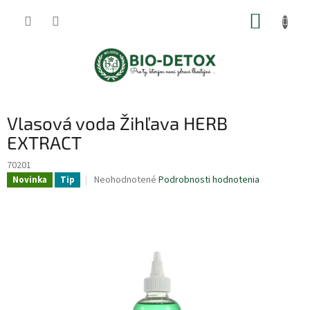
Prejsť
NÁKUP
na
obsah
KOŠÍK
Vlasová voda Žihľava HERB
EXTRACT
70201
Priemerné
Neohodnotené
Podrobnosti hodnotenia
Novinka
Tip
hodnotenie
produktu
je
0,0
z
5
hviezdičiek.