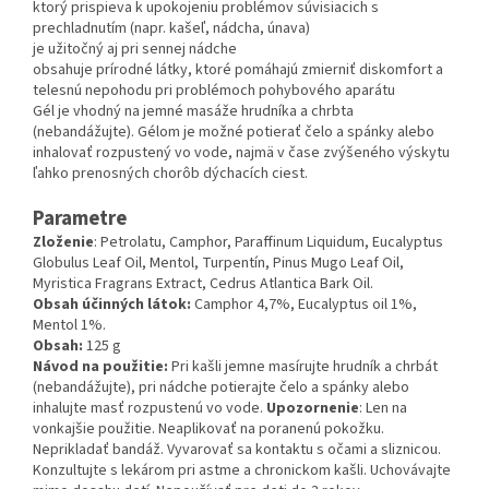
ktorý prispieva k upokojeniu problémov súvisiacich s
prechladnutím (napr. kašeľ, nádcha, únava)
je užitočný aj pri sennej nádche
obsahuje prírodné látky, ktoré pomáhajú zmierniť diskomfort a
telesnú nepohodu pri problémoch pohybového aparátu
Gél je vhodný na jemné masáže hrudníka a chrbta
(nebandážujte). Gélom je možné potierať čelo a spánky alebo
inhalovať rozpustený vo vode, najmä v čase zvýšeného výskytu
ľahko prenosných chorôb dýchacích ciest.
Parametre
Zloženie
: Petrolatu, Camphor, Paraffinum Liquidum, Eucalyptus
Globulus Leaf Oil, Mentol, Turpentín, Pinus Mugo Leaf Oil,
Myristica Fragrans Extract, Cedrus Atlantica Bark Oil.
Obsah účinných látok:
Camphor 4,7%, Eucalyptus oil 1%,
Mentol 1%.
Obsah:
125 g
Návod na použitie:
Pri kašli jemne masírujte hrudník a chrbát
(nebandážujte), pri nádche potierajte čelo a spánky alebo
inhalujte masť rozpustenú vo vode.
Upozornenie
: Len na
vonkajšie použitie. Neaplikovať na poranenú pokožku.
Neprikladať bandáž. Vyvarovať sa kontaktu s očami a sliznicou.
Konzultujte s lekárom pri astme a chronickom kašli. Uchovávajte