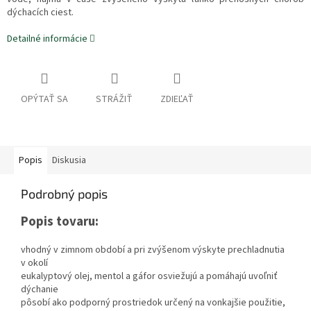
dýchacích ciest.
Detailné informácie
OPÝTAŤ SA
STRÁŽIŤ
ZDIEĽAŤ
Popis
Diskusia
Podrobný popis
Popis tovaru:
vhodný v zimnom období a pri zvýšenom výskyte prechladnutia
v okolí
eukalyptový olej, mentol a gáfor osviežujú a pomáhajú uvoľniť
dýchanie
pôsobí ako podporný prostriedok určený na vonkajšie použitie,