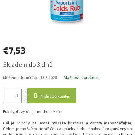
€7,53
Jednotková
Skladem do 3 dnů
cena:
Môžeme doručiť do:
13.8.2026
Možnosti doručenia
Pridať do košíka
Eukalyptový olej, menthol a kafer
Gél je vhodný na jemné masáže hrudníka a chrbta (nebandážujte).
Gélom je možné potierať čelo a spánky alebo inhalovať rozpustený vo
vode, najmä v čase zvýšeného výskytu ľahko prenosných chorôb