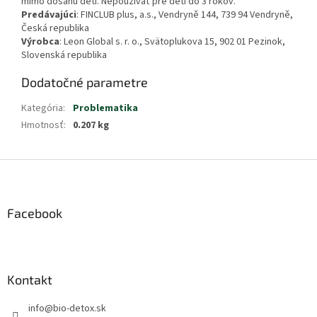
mimo dosahu detí. Nepoužívať pre deti do 3 rokov.
Predávajúci
: FINCLUB plus, a.s., Vendryně 144, 739 94 Vendryně,
Česká republika
Výrobca
: Leon Global s. r. o., Svätoplukova 15, 902 01 Pezinok,
Slovenská republika
Dodatočné parametre
Kategória
:
Problematika
Hmotnosť
:
0.207 kg
Z
á
p
ä
Facebook
t
i
e
Kontakt
info
@
bio-detox.sk