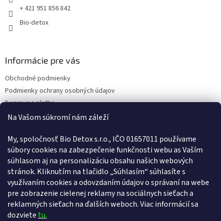
+ 421 951 856 842
Bio-detox
Informácie pre vás
Obchodné podmienky
Podmienky ochrany osobných údajov
Doprava a platba
Kontakty
Na Vašom súkromí nám záleží
Náš príbeh
My, spoločnosť Bio Detox s.r.o., IČO 01657011 používame
Reklamačný poriadok
súbory cookies na zabezpečenie funkčnosti webu as Vaším
Poučenie o uplatnení práva spotrebiteľa na odstúpenie od zmluvy
súhlasom aj na personalizáciu obsahu našich webových
Vernostný program
stránok. Kliknutím na tlačidlo „Súhlasím“ súhlasíte s
Pravidlá vernostného programu
využívaním cookies a odovzdaním údajov o správaní na webe
ODSTÚPENIE OD ZMLUVY
pre zobrazenie cielenej reklamy na sociálnych sieťach a
reklamných sieťach na ďalších weboch. Viac informácií sa
dozviete
tu.