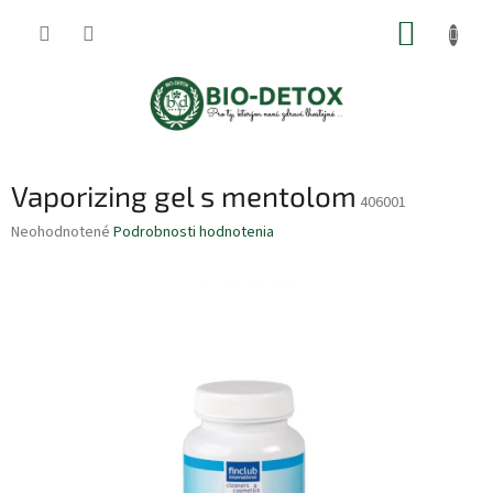
Prejsť
NÁKUP
na
obsah
KOŠÍK
Vaporizing gel s mentolom
406001
Priemerné
Neohodnotené
Podrobnosti hodnotenia
hodnotenie
produktu
je
0,0
z
5
hviezdičiek.