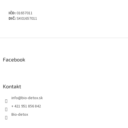
IČO:
01657011
DIČ:
SK01657011
Z
á
p
ä
Facebook
t
i
e
Kontakt
info
@
bio-detox.sk
+ 421 951 856 842
Bio-detox