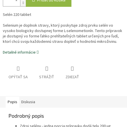
Selén 220 tabliet
Selenium je doplnok stravy, ktorý poskytuje zdroj prvku selén vo
vysoko biologicky dostupnej forme L-selenometionín. Tento prípravok
je dostupný vo forme ľahko prehĺtateľných tabliet určených pre ľudí,
ktorí chcú svoju každodennú stravu doplniť o hodnotnú mikroživinu.
Detailné informácie
OPÝTAŤ SA
STRÁŽIŤ
ZDIEĽAŤ
Popis
Diskusia
Podrobný popis
Zdroj selénu - jedna porcia prípravku dodá telu 200 µg