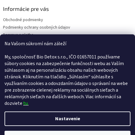
Informácie pre vás
Obchodné podmienky
Podmienky ochrany osobných údajov
Doprava a platba
Kontakty
Na Vašom súkromí nám záleží
Náš príbeh
My, spoločnosť Bio Detox s.r.o., IČO 01657011 používame
Reklamačný poriadok
súbory cookies na zabezpečenie funkčnosti webu as Vaším
Poučenie o uplatnení práva spotrebiteľa na odstúpenie od zmluvy
súhlasom aj na personalizáciu obsahu našich webových
Vernostný program
stránok. Kliknutím na tlačidlo „Súhlasím“ súhlasíte s
Pravidlá vernostného programu
využívaním cookies a odovzdaním údajov o správaní na webe
ODSTÚPENIE OD ZMLUVY
pre zobrazenie cielenej reklamy na sociálnych sieťach a
reklamných sieťach na ďalších weboch. Viac informácií sa
dozviete
tu.
Vytvoril Shoptet
Nastavenie
Copyright 2026
Bio-detox.sk
. Všetky práva vyhradené.
Upraviť