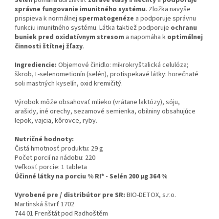
Selén
pomáha udržiavať
zdravé vlasy
a
nechty
a
podporuje
správne fungovanie imunitného systému
. Zložka navyše
prispieva k normálnej
spermatogenéze
a podporuje správnu
funkciu imunitného systému. Látka taktiež podporuje
ochranu
buniek pred oxidatívnym stresom
a napomáha k
optimálnej
činnosti štítnej žľazy
.
Ingrediencie:
Objemové činidlo: mikrokryštalická celulóza;
škrob, L-selenometionín (selén), protispekavé látky: horečnaté
soli mastných kyselín, oxid kremičitý.
Výrobok môže obsahovať mlieko (vrátane laktózy), sóju,
arašidy, iné orechy, sezamové semienka, obilniny obsahujúce
lepok, vajcia, kôrovce, ryby.
Nutričné hodnoty:
Čistá hmotnosť produktu: 29 g
Počet porcií na nádobu: 220
Veľkosť porcie: 1 tableta
Účinné látky na porciu % RI* - Selén 200 µg 364 %
Vyrobené pre / distribútor pre SR:
BIO-DETOX, s.r.o.
Martinská štvrť 1702
744 01 Frenštát pod Radhoštěm