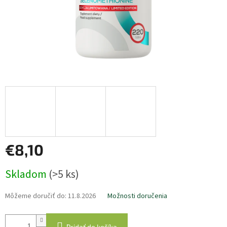
€8,10
Jednotková
Skladom
(>5 ks)
cena:
Môžeme doručiť do:
11.8.2026
Možnosti doručenia
Pridať do košíka