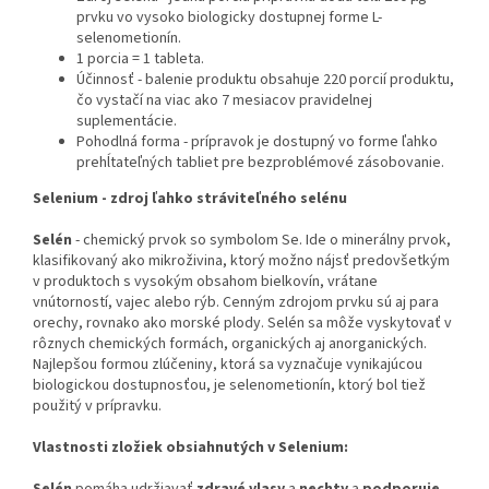
prvku vo vysoko biologicky dostupnej forme L-
selenometionín.
1 porcia = 1 tableta.
Účinnosť - balenie produktu obsahuje 220 porcií produktu,
čo vystačí na viac ako 7 mesiacov pravidelnej
suplementácie.
Pohodlná forma - prípravok je dostupný vo forme ľahko
prehĺtateľných tabliet pre bezproblémové zásobovanie.
Selenium - zdroj ľahko stráviteľného selénu
Selén
- chemický prvok so symbolom Se. Ide o minerálny prvok,
klasifikovaný ako mikroživina, ktorý možno nájsť predovšetkým
v produktoch s vysokým obsahom bielkovín, vrátane
vnútorností, vajec alebo rýb. Cenným zdrojom prvku sú aj para
orechy, rovnako ako morské plody. Selén sa môže vyskytovať v
rôznych chemických formách, organických aj anorganických.
Najlepšou formou zlúčeniny, ktorá sa vyznačuje vynikajúcou
biologickou dostupnosťou, je selenometionín, ktorý bol tiež
použitý v prípravku.
Vlastnosti zložiek obsiahnutých v Selenium: