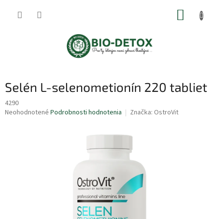
Prejsť
NÁKUP
na
obsah
KOŠÍK
Selén L-selenometionín 220 tabliet
4290
Priemerné
Neohodnotené
Podrobnosti hodnotenia
Značka:
OstroVit
hodnotenie
produktu
je
0,0
z
5
hviezdičiek.