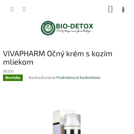
Prejsť
NÁKUP
na
obsah
KOŠÍK
VIVAPHARM Očný krém s kozím
mliekom
95250
Priemerné
Neohodnotené
Podrobnosti hodnotenia
Novinka
hodnotenie
produktu
je
0,0
z
5
hviezdičiek.