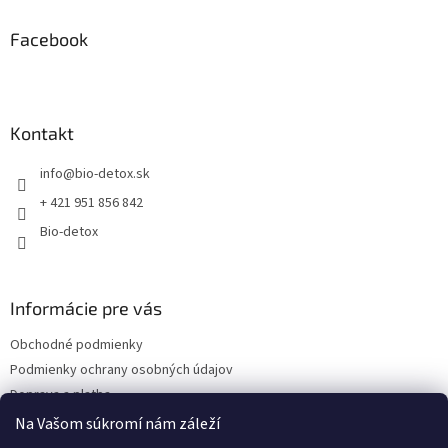
p
ä
Facebook
t
i
e
Kontakt
info
@
bio-detox.sk
+ 421 951 856 842
Bio-detox
Informácie pre vás
Obchodné podmienky
Podmienky ochrany osobných údajov
Doprava a platba
Kontakty
Na Vašom súkromí nám záleží
Náš príbeh