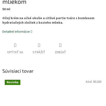
mliekom
50 ml
Očný krém na očné okolie a citlivé partie tváre s komlexom
hydratačných zložiek z kozieho mlieka.
Detailné informácie
OPÝTAŤ SA
STRÁŽIŤ
ZDIEĽAŤ
Súvisiaci tovar
Kód:
95200
Novinka