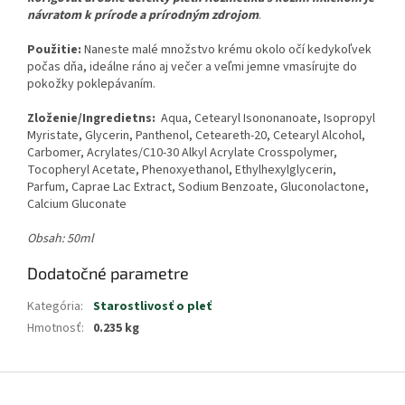
návratom k prírode a prírodným zdrojom
.
Použitie:
Naneste malé množstvo krému okolo očí kedykoľvek
počas dňa, ideálne ráno aj večer a veľmi jemne vmasírujte do
pokožky poklepávaním.
Zloženie/Ingredietns:
Aqua, Cetearyl Isononanoate, Isopropyl
Myristate, Glycerin, Panthenol, Ceteareth-20, Cetearyl Alcohol,
Carbomer, Acrylates/C10-30 Alkyl Acrylate Crosspolymer,
Tocopheryl Acetate, Phenoxyethanol, Ethylhexylglycerin,
Parfum, Caprae Lac Extract, Sodium Benzoate, Gluconolactone,
Calcium Gluconate
Obsah: 50ml
Dodatočné parametre
Kategória
:
Starostlivosť o pleť
Hmotnosť
:
0.235 kg
Z
á