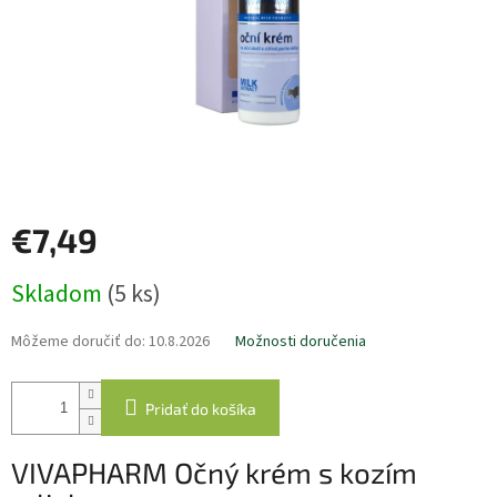
€7,49
Jednotková
Skladom
(5 ks)
cena:
Môžeme doručiť do:
10.8.2026
Možnosti doručenia
Pridať do košíka
VIVAPHARM Očný krém s kozím