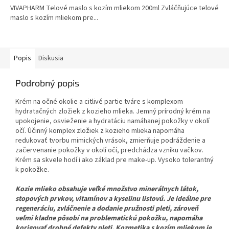
VIVAPHARM Telové maslo s kozím mliekom 200ml Zvláčňujúce telové
maslo s kozím mliekom pre...
Popis
Diskusia
Podrobný popis
Krém na očné okolie a citlivé partie tváre s komplexom
hydratačných zložiek z kozieho mlieka. Jemný prírodný krém na
upokojenie, osvieženie a hydratáciu namáhanej pokožky v okolí
očí. Účinný komplex zložiek z kozieho mlieka napomáha
redukovať tvorbu mimických vrások, zmierňuje podráždenie a
začervenanie pokožky v okolí očí, predchádza vzniku vačkov.
Krém sa skvele hodí i ako základ pre make-up. Vysoko tolerantný
k pokožke.
Kozie mlieko obsahuje veľké množstvo minerálnych látok,
stopových prvkov, vitamínov a kyselinu listovú. Je ideálne pre
regeneráciu, zvláčnenie a dodanie pružnosti pleti, zároveň
veľmi kladne pôsobí na problematickú pokožku, napomáha
korigovať drobné defekty pleti. Kozmetika s kozím mliekom je