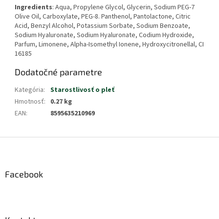
Ingredients
: Aqua, Propylene Glycol, Glycerin, Sodium PEG-7
Olive Oil, Carboxylate, PEG-8. Panthenol, Pantolactone, Citric
Acid, Benzyl Alcohol, Potassium Sorbate, Sodium Benzoate,
Sodium Hyaluronate, Sodium Hyaluronate, Codium Hydroxide,
Parfum, Limonene, Alpha-Isomethyl Ionene, Hydroxycitronellal, CI
16185
Dodatočné parametre
Kategória
:
Starostlivosť o pleť
Hmotnosť
:
0.27 kg
EAN
:
8595635210969
Z
á
p
ä
Facebook
t
i
e