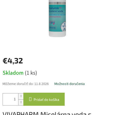
€4,32
Jednotková
Skladom
(1 ks)
cena:
Môžeme doručiť do:
11.8.2026
Možnosti doručenia
Pridať do košíka
VIVAPHARM Micelárna voda s