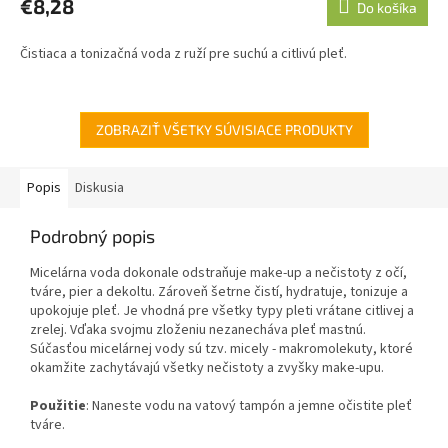
€8,28
Do košíka
Čistiaca a tonizačná voda z ruží pre suchú a citlivú pleť.
ZOBRAZIŤ VŠETKY SÚVISIACE PRODUKTY
Popis
Diskusia
Podrobný popis
Micelárna voda dokonale odstraňuje make-up a nečistoty z očí,
tváre, pier a dekoltu. Zároveň šetrne čistí, hydratuje, tonizuje a
upokojuje pleť. Je vhodná pre všetky typy pleti vrátane citlivej a
zrelej. Vďaka svojmu zloženiu nezanecháva pleť mastnú.
Súčasťou micelárnej vody sú tzv. micely - makromolekuty, ktoré
okamžite zachytávajú všetky nečistoty a zvyšky make-upu.
Použitie
: Naneste vodu na vatový tampón a jemne očistite pleť
tváre.