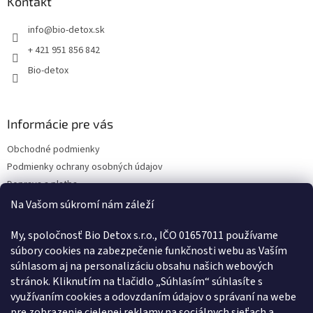
Kontakt
info
@
bio-detox.sk
+ 421 951 856 842
Bio-detox
Informácie pre vás
Obchodné podmienky
Podmienky ochrany osobných údajov
Doprava a platba
Kontakty
Na Vašom súkromí nám záleží
Náš príbeh
My, spoločnosť Bio Detox s.r.o., IČO 01657011 používame
Reklamačný poriadok
súbory cookies na zabezpečenie funkčnosti webu as Vaším
Poučenie o uplatnení práva spotrebiteľa na odstúpenie od zmluvy
súhlasom aj na personalizáciu obsahu našich webových
Vernostný program
stránok. Kliknutím na tlačidlo „Súhlasím“ súhlasíte s
Pravidlá vernostného programu
využívaním cookies a odovzdaním údajov o správaní na webe
ODSTÚPENIE OD ZMLUVY
pre zobrazenie cielenej reklamy na sociálnych sieťach a