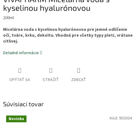
kyselinou hyalurónovou
200ml
Micelárna voda s kyselinou hyalurónovou pre jemné odlíčenie
očí, tváre, krku, dekoltu. Vhodná pre všetky typy pleti, vrátane
citlivej.
Detailné informácie
OPÝTAŤ SA
STRÁŽIŤ
ZDIEĽAŤ
Súvisiaci tovar
Kód:
950304
Novinka