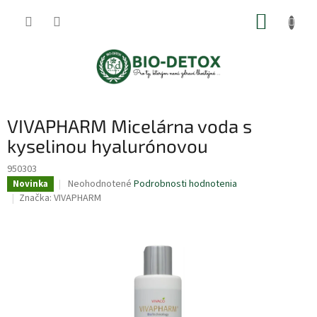
Prejsť
NÁKUP
na
obsah
KOŠÍK
VIVAPHARM Micelárna voda s
kyselinou hyalurónovou
950303
Priemerné
Neohodnotené
Podrobnosti hodnotenia
Novinka
hodnotenie
Značka:
VIVAPHARM
produktu
je
0,0
z
5
hviezdičiek.