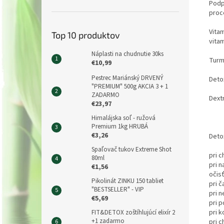
Podpo
proc
Vitam
Top 10 produktov
vitam
Náplasti na chudnutie 30ks
Turma
€10,99
Pestrec Mariánský DRVENÝ
Deto
"PREMIUM" 500g AKCIA 3 + 1
ZADARMO
Dext
€23,97
Himalájska soľ - ružová
Premium 1kg HRUBÁ
€3,26
Deto
Spaľovač tukov Extreme Shot
pri c
80ml
pri 
€1,56
očis
Pikolinát ZINKU 150 tabliet
pri č
"BESTSELLER" - VIP
pri 
€5,69
pri p
pri 
FIT&DETOX zoštíhlujúcí elixír 2
+1 zadarmo
pri 