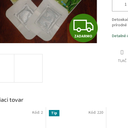
Z
Detoxikač
prírodné
Detailné 
ZADARMO
A
D
TLAČ
A
R
iaci tovar
Kód:
2
Kód:
220
Tip
M