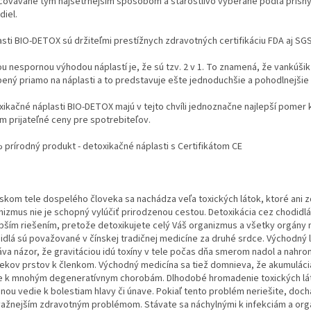
covávané tým najšetrnejším spôsobom a starostlivo vyberané podľa prísn
diel.
asti BIO-DETOX sú držiteľmi prestížnych zdravotných certifikáciu FDA aj SGS
u nespornou výhodou náplastí je, že sú tzv. 2 v 1. To znamená, že vankúšik
pený priamo na náplasti a to predstavuje ešte jednoduchšie a pohodlnejšie 
xikačné náplasti BIO-DETOX majú v tejto chvíli jednoznačne najlepší pomer k
om prijateľné ceny pre spotrebiteľov.
 prírodný produkt - detoxikačné náplasti s Certifikátom CE
dskom tele dospelého človeka sa nachádza veľa toxických látok, ktoré ani 
nizmus nie je schopný vylúčiť prirodzenou cestou. Detoxikácia cez chodidlá
epším riešením, pretože detoxikujete celý Váš organizmus a všetky orgány 
idlá sú považované v čínskej tradičnej medicíne za druhé srdce. Východný 
áva názor, že gravitáciou idú toxíny v tele počas dňa smerom nadol a nahro
ekov prstov k členkom. Východný medicína sa tiež domnieva, že akumuláci
e k mnohým degeneratívnym chorobám. Dlhodobé hromadenie toxických lát
inou vedie k bolestiam hlavy či únave. Pokiaľ tento problém neriešite, doc
važnejším zdravotným problémom. Stávate sa náchylnými k infekciám a or