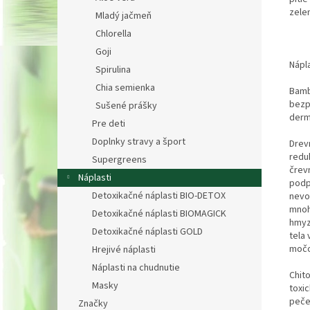
zelen
Mladý jačmeň
Chlorella
Goji
Nápla
Spirulina
Chia semienka
Bamb
bezp
Sušené prášky
derm
Pre deti
Doplnky stravy a šport
Drev
redu
Supergreens
črev
Náplasti
podp
Detoxikačné náplasti BIO-DETOX
nevo
mnoh
Detoxikačné náplasti BIOMAGICK
hmyzo
Detoxikačné náplasti GOLD
tela 
močo
Hrejivé náplasti
Náplasti na chudnutie
Chito
Masky
toxi
pečen
Značky