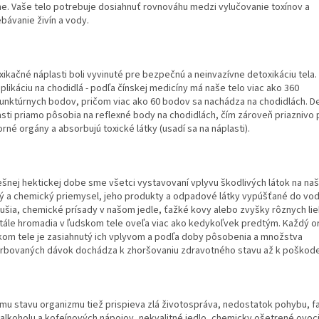
ne. Vaše telo potrebuje dosiahnuť rovnováhu medzi vylučovanie toxínov a
bávanie živín a vody.
xikačné náplasti boli vyvinuté pre bezpečnú a neinvazívne detoxikáciu tela.
plikáciu na chodidlá - podľa čínskej medicíny má naše telo viac ako 360
unktúrnych bodov, pričom viac ako 60 bodov sa nachádza na chodidlách. D
asti priamo pôsobia na reflexné body na chodidlách, čím zároveň priaznivo 
rné orgány a absorbujú toxické látky (usadí sa na náplasti).
ešnej hektickej dobe sme všetci vystavovaní vplyvu škodlivých látok na naš
ý a chemický priemysel, jeho produkty a odpadové látky vypúšťané do vod
ušia, chemické prísady v našom jedle, ťažké kovy alebo zvyšky rôznych li
tále hromadia v ľudskom tele oveľa viac ako kedykoľvek predtým. Každý o
kom tele je zasiahnutý ich vplyvom a podľa doby pôsobenia a množstva
rbovaných dávok dochádza k zhoršovaniu zdravotného stavu až k poškoden
ému stavu organizmu tiež prispieva zlá životospráva, nedostatok pohybu, fa
e alkoholu a kofeínových nápojov, nekvalitné jedlo, chemicky ošetrené ovoc