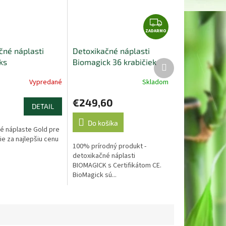
Z
ZADARMO
A
D
čné náplasti
Detoxikačné náplasti
A
ks
Biomagick 36 krabičiek
Ďalší
R
produkt
M
Vypredané
Skladom
e
O
€249,60
DETAIL
Do košíka
é náplaste Gold pre
ie za najlepšiu cenu
100% prírodný produkt -
.
detoxikačné náplasti
BIOMAGICK s Certifikátom CE.
BioMagick sú...