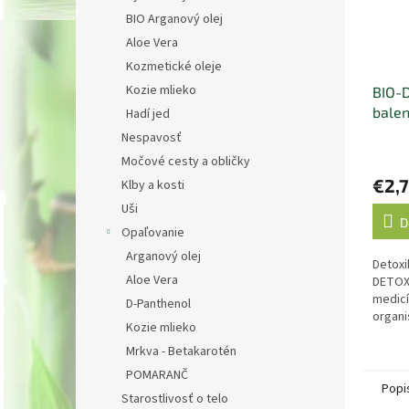
BIO Arganový olej
Aloe Vera
Kozmetické oleje
Kozie mlieko
BIO-D
balen
Hadí jed
kóra
Nespavosť
Priem
Močové cesty a obličky
hodno
€2,
Klby a kosti
produ
je
Uši
5,0
D
Opaľovanie
z
5
Arganový olej
Detoxi
hviezd
Aloe Vera
DETOX,
medicí
D-Panthenol
organ
Kozie mlieko
Mrkva - Betakarotén
POMARANČ
Popi
Starostlivosť o telo