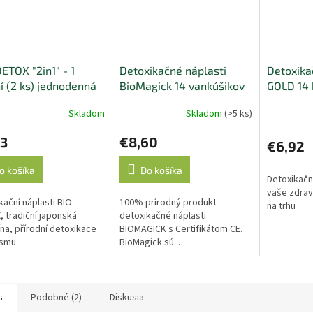
O
ETOX "2in1" - 1
Detoxikačné náplasti
Detoxika
í (2 ks) jednodenná
BioMagick 14 vankúšikov
GOLD 14 
Skladom
Skladom
(>5 ks)
erné
Priemerné
Priemerné
tenie
hodnotenie
hodnoteni
73
€8,60
ktu
produktu
produktu
€6,92
je
je
5,0
5,0
o košíka
Do košíka
Detoxikačn
z
z
vaše zdrav
5
5
kační náplasti BIO-
100% prírodný produkt -
na trhu
ičiek.
hviezdičiek.
hviezdičiek
 tradiční japonská
detoxikačné náplasti
na, přírodní detoxikace
BIOMAGICK s Certifikátom CE.
ismu
BioMagick sú...
s
Podobné (2)
Diskusia