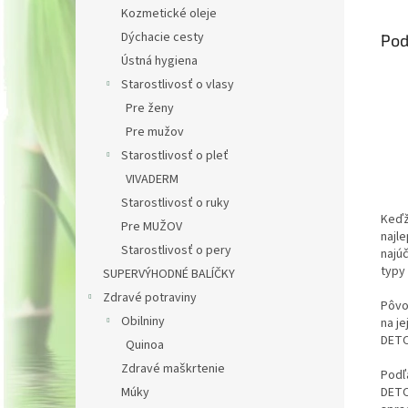
Kozmetické oleje
Dýchacie cesty
Pod
Ústná hygiena
Starostlivosť o vlasy
Pre ženy
Pre mužov
Starostlivosť o pleť
VIVADERM
Starostlivosť o ruky
Keďž
Pre MUŽOV
najl
Starostlivosť o pery
najú
typy 
SUPERVÝHODNÉ BALÍČKY
Zdravé potraviny
Pôvo
Obilniny
na je
DETO
Quinoa
Zdravé maškrtenie
Podľa
DETO
Múky