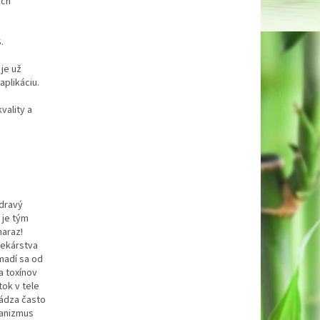
ych
.
 je už
aplikáciu.
vality a
zdravý
 je tým
naraz!
lekárstva
madí sa od
a toxínov
ok v tele
hádza často
ganizmus