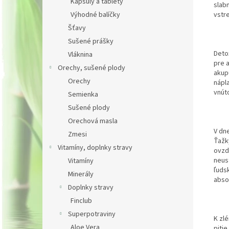
Kapsuly a tablety
slab
vstre
Výhodné balíčky
Šťavy
Sušené prášky
Deto
Vláknina
pre a
Orechy, sušené plody
akup
Orechy
nápl
vnúto
Semienka
Sušené plody
Orechová masla
V dn
Zmesi
Ťažk
Vitamíny, doplnky stravy
ovzd
neus
Vitamíny
ľuds
Minerály
abso
Doplnky stravy
Finclub
Superpotraviny
K zl
Aloe Vera
piti