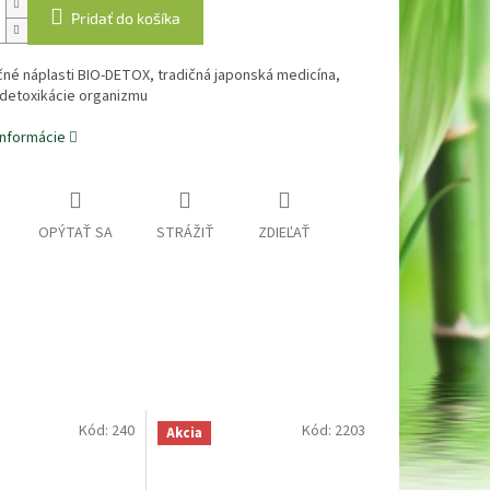
Pridať do košíka
né náplasti BIO-DETOX, tradičná japonská medicína,
 detoxikácie organizmu
informácie
OPÝTAŤ SA
STRÁŽIŤ
ZDIEĽAŤ
Kód:
240
Kód:
2203
Akcia