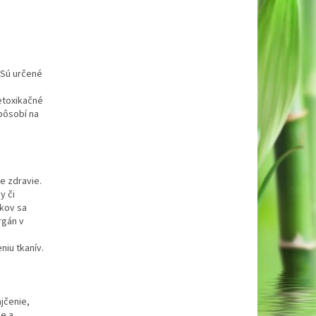
 Sú určené
etoxikačné
pôsobí na
e zdravie.
y či
ekov sa
rgán v
iu tkanív.
jčenie,
ie a