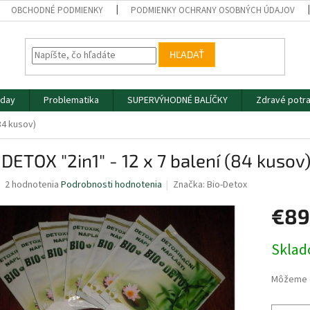
OBCHODNÉ PODMIENKY
PODMIENKY OCHRANY OSOBNÝCH ÚDAJOV
HĽADAŤ
iday
Problematika
SUPERVÝHODNÉ BALÍČKY
Zdravé potra
84 kusov)
DETOX "2in1" - 12 x 7 balení (84 kusov
Priemerné
2 hodnotenia
Podrobnosti hodnotenia
Značka:
Bio-Detox
hodnotenie
produktu
€89
je
5,0
Jednotk
Skla
z
cena:
5
hviezdičiek.
Môžeme d