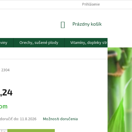
DOPRAVA A PLATBA
KONTAKTY
NÁŠ PRÍBEH
Prihlásenie
REKLAMAČNÝ
NÁKUPNÝ
Prázdny košík
KOŠÍK
viny
Orechy, sušené plody
Vitamíny, doplnky stravy
Náp
)
2304
,24
ová
dom
oručiť do:
11.8.2026
Možnosti doručenia