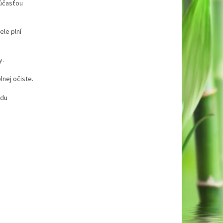
súčasťou
ele plní
y.
lnej očiste.
odu