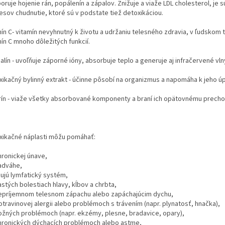
ruje hojenie rán, popálenín a zápalov. Znižuje a viaže LDL cholesterol, je 
esov chudnutie, ktoré sú v podstate tiež detoxikáciou.
ín C- vitamín nevyhnutný k životu a udržaniu telesného zdravia, v ľudskom t
ín C mnoho dôležitých funkcií.
lín - uvoľňuje záporné ióny, absorbuje teplo a generuje aj infračervené vln
xikačný bylinný extrakt - účinne pôsobí na organizmus a napomáha k jeho úp
rín - viaže všetky absorbované komponenty a braní ich opätovnému prech
xikačné náplasti môžu pomáhať:
hronickej únave,
nadváhe,
ťujú lymfatický systém,
astých bolestiach hlavy, kĺbov a chrbta,
nepríjemnom telesnom zápachu alebo zapáchajúcim dychu,
otravinovej alergii alebo problémoch s trávením (napr. plynatosť, hnačka),
kožných problémoch (napr. ekzémy, plesne, bradavice, opary),
chronických dýchacích problémoch alebo astme,