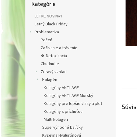
Kategórie
kategórie
LETNÉ NOVINKY
Letný Black Friday
Problematika
Pečeň
Zažívanie a trávenie
🍀 Detoxikacia
Chudnutie
Zdravý vzhľad
Kolagén
Kolagény ANTI-AGE
Kolagény ANTI-AGE Morský
Kolagény pre lepšie vlasy a pleť
Súvis
Kolagény s príchuťou
Multi kolagén
Supervýhodné balíčky
Kyselina Hyalurónová