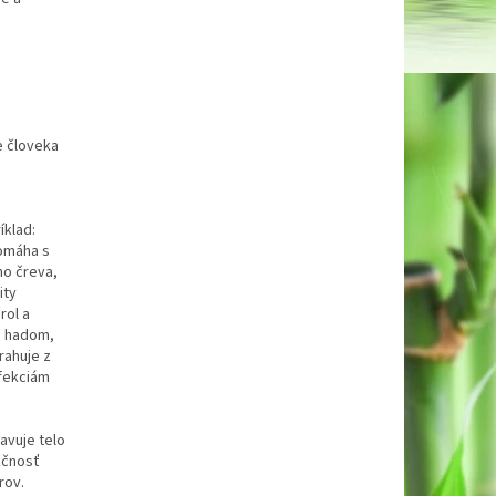
e človeka
klad:
pomáha s
ho čreva,
ity
rol a
m hadom,
rahuje z
nfekciám
avuje telo
kčnosť
rov.