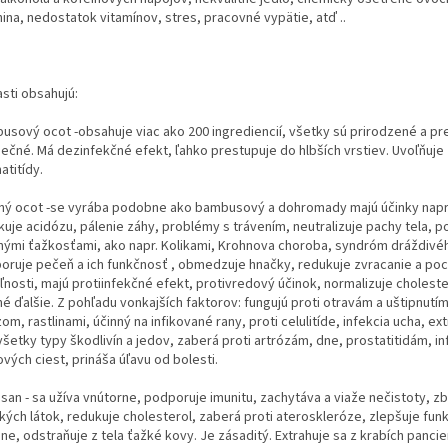
ina, nedostatok vitamínov, stres, pracovné vypätie, atď ..
sti obsahujú:
usový ocot -obsahuje viac ako 200 ingrediencií, všetky sú prirodzené a pr
ečné. Má dezinfekčné efekt, ľahko prestupuje do hlbších vrstiev. Uvoľňuje
atitídy.
ný ocot -se vyrába podobne ako bambusový a dohromady majú účinky naprí
kuje acidózu, pálenie záhy, problémy s trávením, neutralizuje pachy tela, 
nými ťažkosťami, ako napr. Kolikami, Krohnova choroba, syndróm dráždivé
oruje pečeň a ich funkčnosť , obmedzuje hnačky, redukuje zvracanie a poc
ľnosti, majú protiinfekčné efekt, protivredový účinok, normalizuje choleste
é ďalšie. Z pohľadu vonkajších faktorov: fungujú proti otravám a uštipnutí
m, rastlinami, účinný na infikované rany, proti celulitíde, infekcia ucha, ext
všetky typy škodlivín a jedov, zaberá proti artrózám, dne, prostatitidám, i
vých ciest, prináša úľavu od bolesti.
san - sa užíva vnútorne, podporuje imunitu, zachytáva a viaže nečistoty, zb
ckých látok, redukuje cholesterol, zaberá proti ateroskleróze, zlepšuje fun
e, odstraňuje z tela ťažké kovy. Je zásaditý. Extrahuje sa z krabích pancie