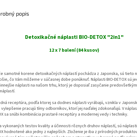
robný popis
Detoxikačné náplasti
BIO-DETOX
"2in1"
12 x 7 balení (84 kusov)
e samotné korene detoxikačných náplastí pochádza z Japonska, sú tieto ná
epšie, čo Vám môžeme v súčasnej dobe ponúknuť. Náplasti BIO-DETOX sú j
činnejšie náplasti na našom trhu, ktorý je doposiaľ zasyčanie predovšetkým
náplastí.
dná receptúra, podľa ktorej sa dodnes náplasti vyrábajú, vznikla v Japonsk
j vylepšenie pracujú tímy odborníkov, ktorí jej naďalej zdokonaľujú. V náplas
X sa snúbi kombinácia prastaré receptúry a modernej vedy i techniky.
 vykonaných testov kvality a účinnosti rôznych druhov náplastí, sú náplasti
X hodnotené ako jedny z najlepších. Zloženie je iba z prírodných produktov