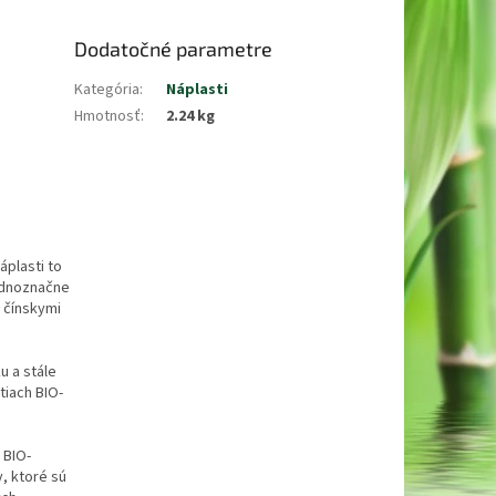
Dodatočné parametre
Kategória
:
Náplasti
Hmotnosť
:
2.24 kg
plasti to
ednoznačne
 čínskymi
u a stále
tiach BIO-
 BIO-
, ktoré sú