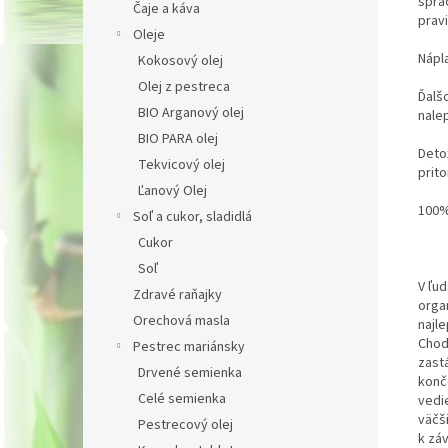
spra
Čaje a káva
pravi
Oleje
Nápl
Kokosový olej
Olej z pestreca
Ďalšo
BIO Arganový olej
nale
BIO PARA olej
Deto
Tekvicový olej
prit
Ľanový Olej
100%
Soľ a cukor, sladidlá
Cukor
Soľ
V ľu
Zdravé raňajky
orga
Orechová masla
najl
Chod
Pestrec mariánsky
zast
Drvené semienka
konč
Celé semienka
vedi
väčš
Pestrecový olej
k zá