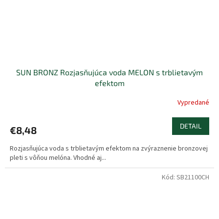
SUN BRONZ Rozjasňujúca voda MELON s trblietavým
efektom
Vypredané
DETAIL
€8,48
Rozjasňujúca voda s trblietavým efektom na zvýraznenie bronzovej
pleti s vôňou melóna. Vhodné aj...
Kód:
SB21100CH