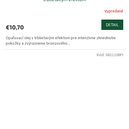
Vypredané
DETAIL
€10,70
Opaľovací olej s trblietavým efektom pre intenzívne zhnednutie
pokožky a zvýraznenie bronzového...
Kód:
SB11106PI