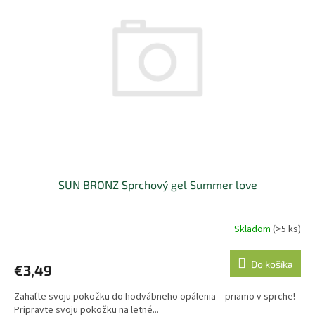
i
p
s
r
p
o
r
d
o
u
d
k
u
t
k
o
t
v
o
v
SUN BRONZ Sprchový gel Summer love
Skladom
(>5 ks)
Do košíka
€3,49
Zahaľte svoju pokožku do hodvábneho opálenia – priamo v sprche!
Pripravte svoju pokožku na letné...