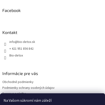
n
i
p
i
e
ä
Facebook
e
p
t
r
i
v
e
k
y
Kontakt
v
ý
info
@
bio-detox.sk
p
i
+ 421 951 856 842
s
Bio-detox
u
Informácie pre vás
Obchodné podmienky
Podmienky ochrany osobných údajov
Doprava a platba
Kontakty
Na Vašom súkromí nám záleží