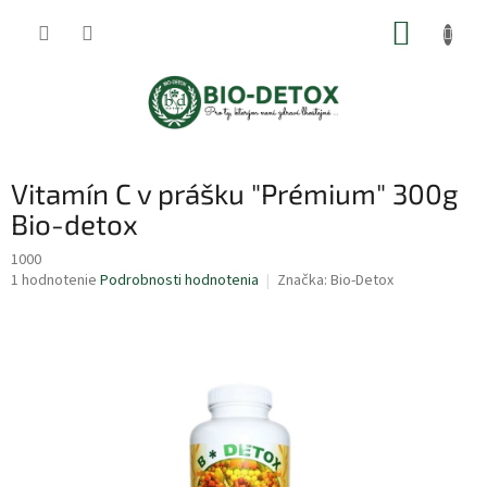
Prejsť
NÁKUP
na
obsah
KOŠÍK
Vitamín C v prášku "Prémium" 300g
Bio-detox
1000
Priemerné
1 hodnotenie
Podrobnosti hodnotenia
Značka:
Bio-Detox
hodnotenie
produktu
je
5,0
z
5
hviezdičiek.