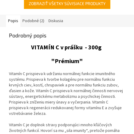
ZOBRAZIŤ VŠETKY SÚVISIACE PRODUKTY
Popis
Podobné (2)
Diskusia
Podrobný popis
VITAMÍN C v prášku - 300g
"Prémium"
Vitamín C prispieva k udržaniu normálnej funkcie imunitného
systému. Prispieva k tvorbe kolagénu pre normálnu funkciu
krvných ciev, kostí, chrupaviek a pre normálnu funkciu zubov,
ďasien a kože. Vitamín C prispieva k normálnej činnosti nervovej
sústavy, energetickému metabolizmu a psychickej činnosti.
Prispieva k zníženiu miery únavy a vyčerpania. Vitamín C
prispieva k regenerácii redukovanej formy vitamínu E a zvyšuje
vstrebávanie železa.
Vitamín C je doplnok stravy podporujúci mnoho kľúčových
životných funkcií. Hovorí sa mu „sila imunity“, pretože pomáha