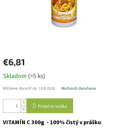
€6,81
Jednotková
Skladom
(>5 ks)
cena:
Môžeme doručiť do:
10.8.2026
Možnosti doručenia
Pridať do košíka
VITAMÍN C 300g - 100% čistý v prášku