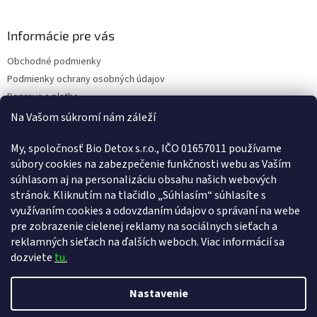
Informácie pre vás
Obchodné podmienky
Podmienky ochrany osobných údajov
Doprava a platba
Kontakty
Na Vašom súkromí nám záleží
Náš príbeh
My, spoločnosť Bio Detox s.r.o., IČO 01657011 používame
Reklamačný poriadok
súbory cookies na zabezpečenie funkčnosti webu as Vaším
Poučenie o uplatnení práva spotrebiteľa na odstúpenie od zmluvy
súhlasom aj na personalizáciu obsahu našich webových
CHCETE ZĽAVU 4€?
Vernostný program
stránok. Kliknutím na tlačidlo „Súhlasím“ súhlasíte s
Prihláste sa k newsletteru a my vám hneď pošleme
4€ zľavu
na
Pravidlá vernostného programu
využívaním cookies a odovzdaním údajov o správaní na webe
prvý nákup.
ODSTÚPENIE OD ZMLUVY
pre zobrazenie cielenej reklamy na sociálnych sieťach a
reklamných sieťach na ďalších weboch. Viac informácií sa
dozviete
tu.
Áno, chcem sa prihlásiť
Vytvoril Shoptet
Zásady spracovania osobných údajov
Nastavenie