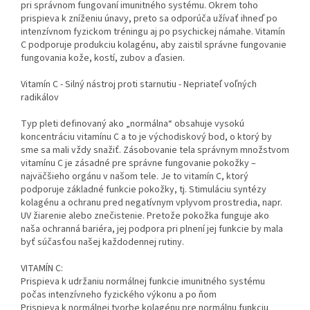
pri správnom fungovaní imunitného systému. Okrem toho
prispieva k zníženiu únavy, preto sa odporúča užívať ihneď po
intenzívnom fyzickom tréningu aj po psychickej námahe. Vitamín
C podporuje produkciu kolagénu, aby zaistil správne fungovanie
fungovania kože, kostí, zubov a ďasien.
Vitamín C - Silný nástroj proti starnutiu - Nepriateľ voľných
radikálov
Typ pleti definovaný ako „normálna“ obsahuje vysokú
koncentráciu vitamínu C a to je východiskový bod, o ktorý by
sme sa mali vždy snažiť. Zásobovanie tela správnym množstvom
vitamínu C je zásadné pre správne fungovanie pokožky –
najväčšieho orgánu v našom tele. Je to vitamín C, ktorý
podporuje základné funkcie pokožky, tj. Stimuláciu syntézy
kolagénu a ochranu pred negatívnym vplyvom prostredia, napr.
UV žiarenie alebo znečistenie. Pretože pokožka funguje ako
naša ochranná bariéra, jej podpora pri plnení jej funkcie by mala
byť súčasťou našej každodennej rutiny.
VITAMÍN C:
Prispieva k udržaniu normálnej funkcie imunitného systému
počas intenzívneho fyzického výkonu a po ňom
Prispieva k normálnej tvorbe kolagénu pre normálnu funkciu