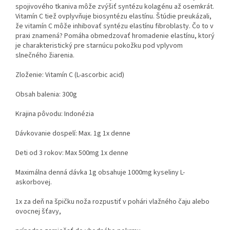
spojivového tkaniva môže zvýšiť syntézu kolagénu až osemkrát.
Vitamín C tiež ovplyvňuje biosyntézu elastínu. Štúdie preukázali,
že vitamín C môže inhibovať syntézu elastínu fibroblasty. Čo to v
praxi znamená? Pomáha obmedzovať hromadenie elastínu, ktorý
je charakteristický pre starnúcu pokožku pod vplyvom
slnečného žiarenia.
Zloženie: Vitamín C (L-ascorbic acid)
Obsah balenia: 300g
Krajina pôvodu: Indonézia
Dávkovanie dospelí: Max. 1g 1x denne
Deti od 3 rokov: Max 500mg 1x denne
Maximálna denná dávka 1g obsahuje 1000mg kyseliny L-
askorbovej.
1x za deň na špičku noža rozpustiť v pohári vlažného čaju alebo
ovocnej šťavy,