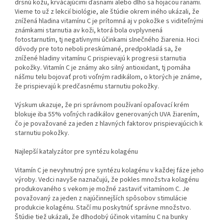
drsnú kožu, krvácajúcimi ďasnami alebo dlho sa hojacou ranami.
Vieme to už z lekcií biológie, ale štúdie okrem iného ukázali, že
znížená hladina vitamínu C je prítomná aj v pokožke s viditeľnými
známkami starnutia av koži, ktorá bola ovplyvnená
fotostarnutím, tj negatívnymi účinkami slnečného žiarenia. Hoci
dôvody pre toto neboli preskúmané, predpokladá sa, že
znížené hladiny vitamínu C prispievajú k progresii starnutia
pokožky. Vitamín C je známy ako silný antioxidant, tj pomáha
nášmu telu bojovať proti voľným radikálom, o ktorých je známe,
že prispievajú k predčasnému starnutiu pokožky.
Výskum ukazuje, že pri správnom používaní opaľovací krém
blokuje iba 55% voľných radikálov generovaných UVA žiarením,
čo je považované za jeden z hlavných faktorov prispievajúcich k
starnutiu pokožky.
Najlepší katalyzátor pre syntézu kolagénu
Vitamín C je nevyhnutný pre syntézu kolagénu v každej fáze jeho
výroby. Vedci navyše naznačujú, že pokles množstva kolagénu
produkovaného s vekom je možné zastaviť vitamínom C. Je
považovaný za jeden z najúčinnejších spôsobov stimulácie
produkcie kolagénu. Stačí mu poskytnúť správne množstvo.
Štúdie tiež ukázali, že dlhodobý účinok vitamínu C na bunky