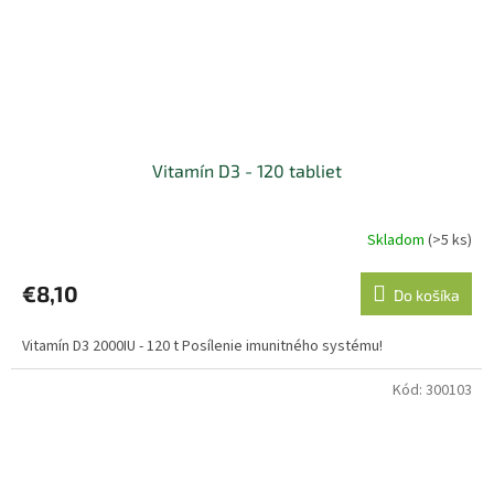
Vitamín D3 - 120 tabliet
Skladom
(>5 ks)
Priemerné
hodnotenie
produktu
€8,10
Do košíka
je
5,0
Vitamín D3 2000IU - 120 t Posílenie imunitného systému!
z
5
hviezdičiek.
Kód:
300103