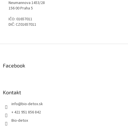
Neumannova 1453/28
156 00 Praha 5
IČO: 01657011
DIČ: CZ01657011
Z
á
p
ä
Facebook
t
i
e
Kontakt
info
@
bio-detox.sk
+ 421 951 856 842
Bio-detox