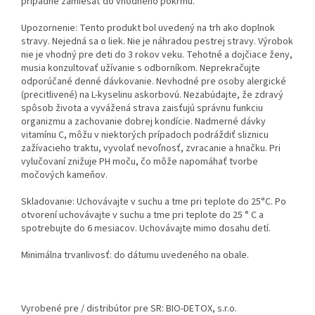
prípadne zamiešať do vhodného pokrmu.
Upozornenie: Tento produkt bol uvedený na trh ako doplnok
stravy. Nejedná sa o liek. Nie je náhradou pestrej stravy. Výrobok
nie je vhodný pre deti do 3 rokov veku. Tehotné a dojčiace ženy,
musia konzultovať užívanie s odborníkom. Neprekračujte
odporúčané denné dávkovanie. Nevhodné pre osoby alergické
(precitlivené) na L-kyselinu askorbovú. Nezabúdajte, že zdravý
spôsob života a vyvážená strava zaisťujú správnu funkciu
organizmu a zachovanie dobrej kondície. Nadmerné dávky
vitamínu C, môžu v niektorých prípadoch podráždiť sliznicu
zažívacieho traktu, vyvolať nevoľnosť, zvracanie a hnačku. Pri
vylučovaní znižuje PH moču, čo môže napomáhať tvorbe
močových kameňov.
Skladovanie: Uchovávajte v suchu a tme pri teplote do 25°C. Po
otvorení uchovávajte v suchu a tme pri teplote do 25 ° C a
spotrebujte do 6 mesiacov. Uchovávajte mimo dosahu detí.
Minimálna trvanlivosť: do dátumu uvedeného na obale.
Vyrobené pre / distribútor pre SR: BIO-DETOX, s.r.o.