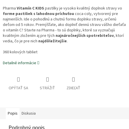
Pharma
Vitamín C KIDS
pastilky je vysoko kvalitný doplnok stravy vo
forme pastiliek s lahodnou príchuťou
coca-coly, vytvorený pre
najmenších. Ide o pohodlnú a chutnú formu doplnku stravy, určenú
deťom od 5 rokov. Premýšľate, ako doplniť dennú stravu vášho dieťaťa
o vitamín C? Stavte na Pharma - to sú doplnky, ktoré sa vyznačujú
kvalitným zložením aj pre tých
najnáročnejších spotrebiteľov
, ktorí
vedia, čo je pre nich
najdôležitejšie
.
360 kolových tabliet
Detailné informácie
OPÝTAŤ SA
STRÁŽIŤ
ZDIEĽAŤ
Popis
Diskusia
Podrobný popis