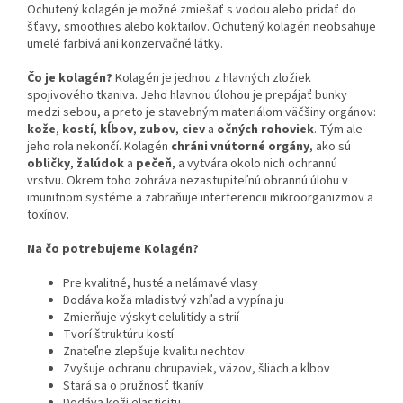
Ochutený kolagén je možné zmiešať s vodou alebo pridať do
šťavy, smoothies alebo koktailov. Ochutený kolagén neobsahuje
umelé farbivá ani konzervačné látky.
Čo je kolagén?
Kolagén je jednou z hlavných zložiek
spojivového tkaniva. Jeho hlavnou úlohou je prepájať bunky
medzi sebou, a preto je stavebným materiálom väčšiny orgánov:
kože
,
kostí
,
kĺbov
,
zubov
,
ciev
a
očných
rohoviek
. Tým ale
jeho rola nekončí. Kolagén
chráni vnútorné orgány
, ako sú
obličky
,
žalúdok
a
pečeň
, a vytvára okolo nich ochrannú
vrstvu. Okrem toho zohráva nezastupiteľnú obrannú úlohu v
imunitnom systéme a zabraňuje interferencii mikroorganizmov a
toxínov.
Na čo potrebujeme Kolagén?
Pre kvalitné, husté a nelámavé vlasy
Dodáva koža mladistvý vzhľad a vypína ju
Zmierňuje výskyt celulitídy a strií
Tvorí štruktúru kostí
Znateľne zlepšuje kvalitu nechtov
Zvyšuje ochranu chrupaviek, väzov, šliach a kĺbov
Stará sa o pružnosť tkanív