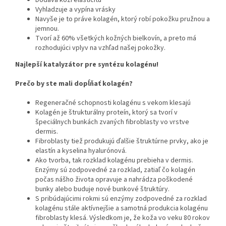
Dodáva koži elasticitu
Vyhladzuje a vypína vrásky
Navyše je to práve kolagén, ktorý robí pokožku pružnou a
jemnou.
Tvorí až 60% všetkých kožných bielkovín, a preto má
rozhodujúci vplyv na vzhľad našej pokožky.
Najlepší katalyzátor pre syntézu kolagénu!
Prečo by ste mali dopĺňať kolagén?
Regeneračné schopnosti kolagénu s vekom klesajú
Kolagén je štrukturálny proteín, ktorý sa tvorí v
špeciálnych bunkách zvaných fibroblasty vo vrstve
dermis.
Fibroblasty tiež produkujú ďalšie štruktúrne prvky, ako je
elastín a kyselina hyalurónová.
Ako tvorba, tak rozklad kolagénu prebieha v dermis.
Enzýmy sú zodpovedné za rozklad, zatiaľ čo kolagén
počas nášho života opravuje a nahrádza poškodené
bunky alebo buduje nové bunkové štruktúry.
S pribúdajúcimi rokmi sú enzýmy zodpovedné za rozklad
kolagénu stále aktívnejšie a samotná produkcia kolagénu
fibroblasty klesá. Výsledkom je, že koža vo veku 80 rokov