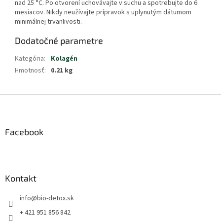
nad 25 °C. Po otvorení uchovávajte v suchu a spotrebujte do 6
mesiacov. Nikdy neužívajte prípravok s uplynutým dátumom
minimálnej trvanlivosti.
Dodatočné parametre
Kategória
:
Kolagén
Hmotnosť
:
0.21 kg
Z
á
p
ä
Facebook
t
i
e
Kontakt
info
@
bio-detox.sk
+ 421 951 856 842