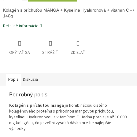
Kolagén s 
príchuťou MANGA
 + 
Kyselina Hyaluronová + vitamín C 
- v
140g
Detailné informácie
OPÝTAŤ SA
STRÁŽIŤ
ZDIEĽAŤ
Popis
Diskusia
Podrobný popis
Kolagén s príchuťou manga
je kombináciou čistého
kolagénového proteínu s prírodnou mangovou príchuťou,
kyselinou Hyaluronovou a vitamínom C. Jedna porcia je až 10 000
mg kolagénu, čo je veľmi vysoká dávka pre tie najlepšie
výsledky.