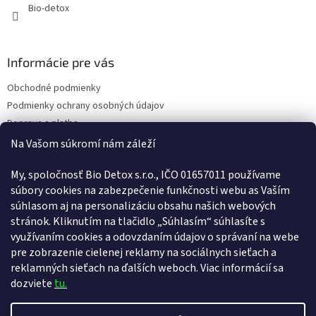
Bio-detox
Informácie pre vás
Obchodné podmienky
Podmienky ochrany osobných údajov
Doprava a platba
Kontakty
Na Vašom súkromí nám záleží
Náš príbeh
My, spoločnosť Bio Detox s.r.o., IČO 01657011 používame
Reklamačný poriadok
súbory cookies na zabezpečenie funkčnosti webu as Vaším
Poučenie o uplatnení práva spotrebiteľa na odstúpenie od zmluvy
súhlasom aj na personalizáciu obsahu našich webových
Vernostný program
stránok. Kliknutím na tlačidlo „Súhlasím“ súhlasíte s
Pravidlá vernostného programu
využívaním cookies a odovzdaním údajov o správaní na webe
ODSTÚPENIE OD ZMLUVY
pre zobrazenie cielenej reklamy na sociálnych sieťach a
reklamných sieťach na ďalších weboch. Viac informácií sa
dozviete
tu.
Vytvoril Shoptet