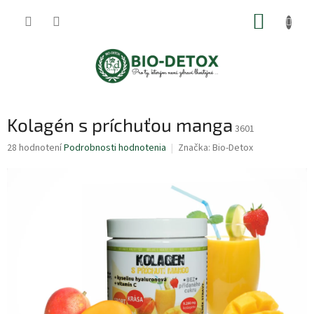
Prejsť
NÁKUP
na
obsah
KOŠÍK
Kolagén s príchuťou manga
3601
Priemerné
28 hodnotení
Podrobnosti hodnotenia
Značka:
Bio-Detox
hodnotenie
produktu
je
5,0
z
5
hviezdičiek.