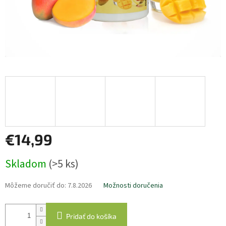
€14,99
Jednotková
Skladom
(>5 ks)
cena:
Môžeme doručiť do:
7.8.2026
Možnosti doručenia
Pridať do košíka