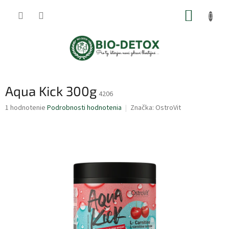
Prejsť
NÁKUP
na
obsah
KOŠÍK
Aqua Kick 300g
4206
Priemerné
1 hodnotenie
Podrobnosti hodnotenia
Značka:
OstroVit
hodnotenie
produktu
je
5,0
z
5
hviezdičiek.