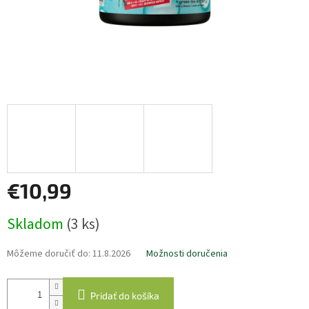
€10,99
Jednotková
Skladom
(3 ks)
cena:
Môžeme doručiť do:
11.8.2026
Možnosti doručenia
Pridať do košíka