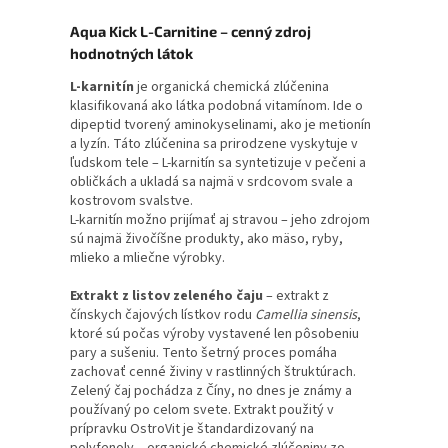
Aqua Kick L-Carnitine – cenný zdroj
hodnotných látok
L-karnitín
je organická chemická zlúčenina
klasifikovaná ako látka podobná vitamínom. Ide o
dipeptid tvorený aminokyselinami, ako je metionín
a lyzín. Táto zlúčenina sa prirodzene vyskytuje v
ľudskom tele – L-karnitín sa syntetizuje v pečeni a
obličkách a ukladá sa najmä v srdcovom svale a
kostrovom svalstve.
L-karnitín možno prijímať aj stravou – jeho zdrojom
sú najmä živočíšne produkty, ako mäso, ryby,
mlieko a mliečne výrobky.
Extrakt z listov zeleného čaju
– extrakt z
čínskych čajových lístkov rodu
Camellia sinensis
,
ktoré sú počas výroby vystavené len pôsobeniu
pary a sušeniu. Tento šetrný proces pomáha
zachovať cenné živiny v rastlinných štruktúrach.
Zelený čaj pochádza z Číny, no dnes je známy a
používaný po celom svete. Extrakt použitý v
prípravku OstroVit je štandardizovaný na