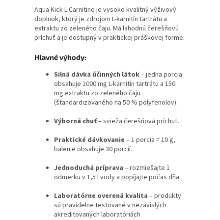
Aqua Kick L-Carnitine je vysoko kvalitný výživový
doplnok, ktorý je zdrojom L-karnitín tartrátu a
extraktu zo zeleného čaju. Má lahodnú čerešňovú
príchuť a je dostupný v praktickej práškovej forme.
Hlavné výhody:
Silná dávka účinných látok
– jedna porcia
obsahuje 1000 mg L-karnitín tartrátu a 150
mg extraktu zo zeleného čaju
(štandardizovaného na 50 % polyfenolov).
Výborná chuť
– svieža čerešňová príchuť.
Praktické dávkovanie
– 1 porcia = 10 g,
balenie obsahuje 30 porcií.
Jednoduchá príprava
– rozmiešajte 1
odmerku v 1,5 l vody a popíjajte počas dňa.
Laboratórne overená kvalita
– produkty
sú pravidelne testované v nezávislých
akreditovaných laboratóriách