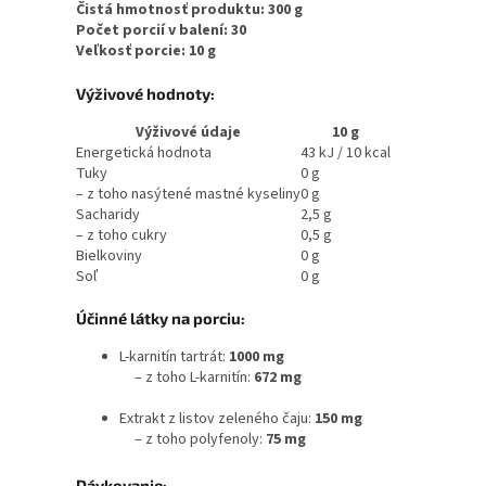
Čistá hmotnosť produktu: 300 g
Počet porcií v balení: 30
Veľkosť porcie: 10 g
Výživové hodnoty:
Výživové údaje
10 g
Energetická hodnota
43 kJ / 10 kcal
Tuky
0 g
– z toho nasýtené mastné kyseliny
0 g
Sacharidy
2,5 g
– z toho cukry
0,5 g
Bielkoviny
0 g
Soľ
0 g
Účinné látky na porciu:
L-karnitín tartrát:
1000 mg
– z toho L-karnitín:
672 mg
Extrakt z listov zeleného čaju:
150 mg
– z toho polyfenoly:
75 mg
Dávkovanie: