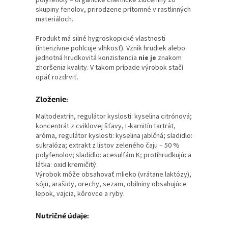
polyfenoly – organické chemické zlúčeniny zo
skupiny fenolov, prirodzene prítomné v rastlinných
materiáloch.
Produkt má silné hygroskopické vlastnosti
(intenzívne pohlcuje vlhkosť). Vznik hrudiek alebo
jednotná hrudkovitá konzistencia
nie je
znakom
zhoršenia kvality. V takom prípade výrobok stačí
opäť rozdrviť.
Zloženie:
Maltodextrín, regulátor kyslosti: kyselina citrónová;
koncentrát z cviklovej šťavy, L-karnitín tartrát,
aróma, regulátor kyslosti: kyselina jablčná; sladidlo:
sukralóza; extrakt z listov zeleného čaju – 50 %
polyfenolov; sladidlo: acesulfám K; protihrudkujúca
látka: oxid kremičitý.
Výrobok môže obsahovať mlieko (vrátane laktózy),
sóju, arašidy, orechy, sezam, obilniny obsahujúce
lepok, vajcia, kôrovce a ryby.
Nutričné údaje: