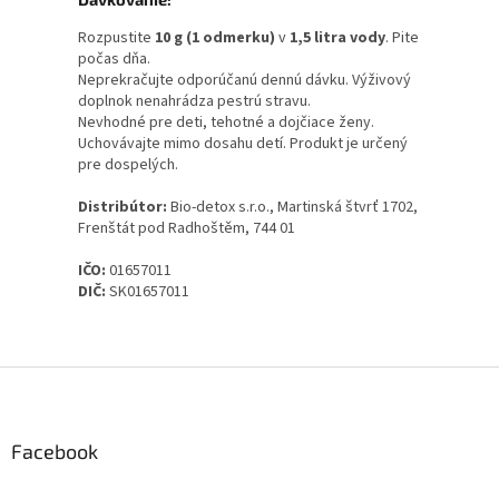
Rozpustite
10 g (1 odmerku)
v
1,5 litra vody
. Pite
počas dňa.
Neprekračujte odporúčanú dennú dávku. Výživový
doplnok nenahrádza pestrú stravu.
Nevhodné pre deti, tehotné a dojčiace ženy.
Uchovávajte mimo dosahu detí. Produkt je určený
pre dospelých.
Distribútor:
Bio-detox s.r.o., Martinská štvrť 1702,
Frenštát pod Radhoštěm, 744 01
IČO:
01657011
DIČ:
SK01657011
Z
á
p
ä
Facebook
t