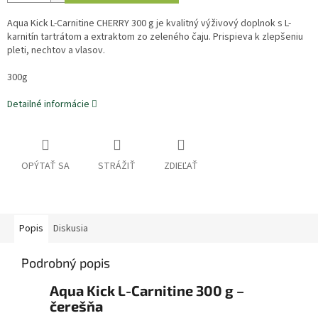
Aqua Kick L-Carnitine CHERRY 300 g je kvalitný výživový doplnok s L-
karnitín tartrátom a extraktom zo zeleného čaju. Prispieva k zlepšeniu
pleti, nechtov a vlasov.
300g
Detailné informácie
OPÝTAŤ SA
STRÁŽIŤ
ZDIEĽAŤ
Popis
Diskusia
Podrobný popis
Aqua Kick L-Carnitine 300 g –
čerešňa