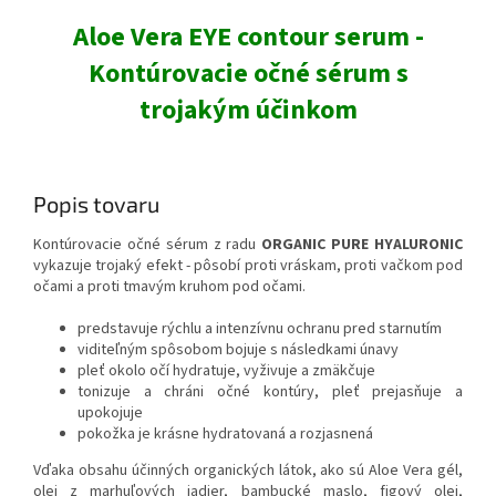
Aloe Vera EYE contour serum -
Kontúrovacie očné sérum s
trojakým účinkom
Popis tovaru
Kontúrovacie očné sérum z radu
ORGANIC PURE HYALURONIC
vykazuje trojaký efekt - pôsobí proti vráskam, proti vačkom pod
očami a proti tmavým kruhom pod očami.
predstavuje rýchlu a intenzívnu ochranu pred starnutím
viditeľným spôsobom bojuje s následkami únavy
pleť okolo očí hydratuje, vyživuje a zmäkčuje
tonizuje a chráni očné kontúry, pleť prejasňuje a
upokojuje
pokožka je krásne hydratovaná a rozjasnená
Vďaka obsahu účinných organických látok, ako sú Aloe Vera gél,
olej z marhuľových jadier, bambucké maslo, figový olej,