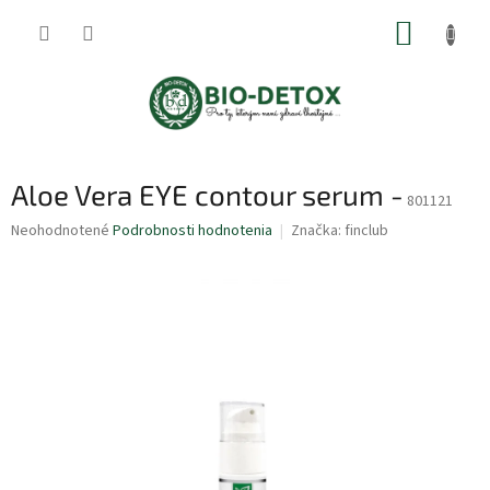
Prejsť
NÁKUP
na
obsah
KOŠÍK
Aloe Vera EYE contour serum -
801121
Priemerné
Neohodnotené
Podrobnosti hodnotenia
Značka:
finclub
hodnotenie
produktu
je
0,0
z
5
hviezdičiek.