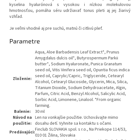
kyselina hyalurónová s vysokou i nízkou molekulovou
hmotnosťou, pomáha séru udržiavať tonus pleti aj jej žiarivý
vzhľad.
Je veľmi vhodné aj pre suchú, matnú či citlivú pleť.
Parametre
Aqua, Aloe Barbadensis Leaf Extract*, Prunus
Amygdalus dulcis oil*, Butyrospermum Parkii
butter*, Sodium Hyaluronate, Punica Granatum
seed oil, Vitis Vinifera seed oil, Opuntia ficus indica
seed oil, Caprylic/Capric, Triglyceride, Cetearyl
Zloženie:
Alcohol, Cetearyl Glucoside, Glycerin, Mica, Silica,
Titanium Dioxide, Sodium Dehydroacetate, Algin,
Parfum, Citric Acid, Benzyl Alcohol, Salicylic Acid,
Sorbic Acid, Limonene, Linalool. *From organic
farming.
Balenie:
30 ml
Návod na
Len na vonkajšie použitie. Uchovávajte mimo
použitie:
dosahu detí. Vyhnite sa kontaktu s očami.
Finclub SLOVAKIA spol. s r.o., Na Priekope 114/53,
Predávajúci:
010 01 Žilina, Slovakia