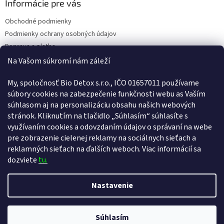
Informácie pre vás
Obchodné podmienky
Podmienky ochrany osobných údajov
Doprava a platba
Kontakty
Na Vašom súkromí nám záleží
Náš príbeh
My, spoločnosť Bio Detox s.r.o., IČO 01657011 používame
Reklamačný poriadok
súbory cookies na zabezpečenie funkčnosti webu as Vaším
Poučenie o uplatnení práva spotrebiteľa na odstúpenie od zmluvy
súhlasom aj na personalizáciu obsahu našich webových
Vernostný program
stránok. Kliknutím na tlačidlo „Súhlasím“ súhlasíte s
Pravidlá vernostného programu
využívaním cookies a odovzdaním údajov o správaní na webe
ODSTÚPENIE OD ZMLUVY
pre zobrazenie cielenej reklamy na sociálnych sieťach a
reklamných sieťach na ďalších weboch. Viac informácií sa
dozviete
tu.
Vytvoril Shoptet
Nastavenie
Copyright 2026
Bio-detox.sk
. Všetky práva vyhradené.
Upraviť
VÁŽÍME SI VAŠEJ VERNOSTI! Ihneď pri registrácii získavate zľavu 2% a s
Súhlasím
nastavenie cookies