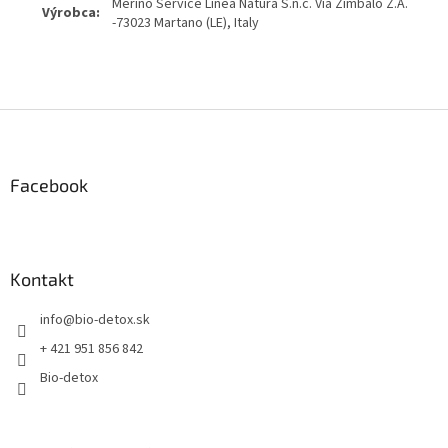
Merino Service Linea Natura S.n.c. Via Zimbalo Z.A.
Výrobca:
-73023 Martano (LE), Italy
Z
á
p
ä
Facebook
t
i
e
Kontakt
info
@
bio-detox.sk
+ 421 951 856 842
Bio-detox