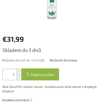
€31,99
Jednotková
Skladem do 3 dnů
cena:
Môžeme doručiť do:
12.8.2026
Možnosti doručenia
Pridať do košíka
Aloe Vera EYE contour serum - Kontúrovacie očné sérum s trojakým
účinkom
Detailné informácie