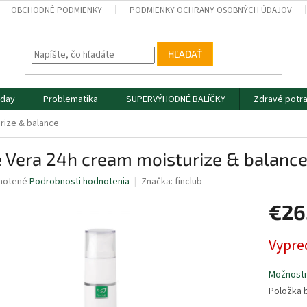
OBCHODNÉ PODMIENKY
PODMIENKY OCHRANY OSOBNÝCH ÚDAJOV
HĽADAŤ
iday
Problematika
SUPERVÝHODNÉ BALÍČKY
Zdravé potra
rize & balance
 Vera 24h cream moisturize & balanc
né
notené
Podrobnosti hodnotenia
Značka:
finclub
nie
€26
u
Jednotk
Vypre
cena:
iek.
Možnosti
Položka 