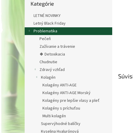
Kategórie
kategórie
LETNÉ NOVINKY
Letný Black Friday
Problematika
Pečeň
Zažívanie a trávenie
🍀 Detoxikacia
Chudnutie
Zdravý vzhľad
Súvis
Kolagén
Kolagény ANTI-AGE
Kolagény ANTI-AGE Morský
Kolagény pre lepšie vlasy a pleť
Kolagény s príchuťou
Multi kolagén
Supervýhodné balíčky
Kyselina Hyalurónová