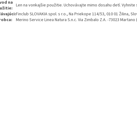
vod na
Len na vonkajšie použitie. Uchovávajte mimo dosahu detí. Vyhnite 
užitie:
ávajúci:
Finclub SLOVAKIA spol. s r.o., Na Priekope 114/53, 010 01 Žilina, Sl
robca:
Merino Service Linea Natura S.n.c. Via Zimbalo Z.A. -73023 Martano (L