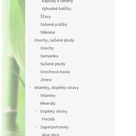
Kapsuly a tablety
Výhodné balíčky
Šťavy
Sušené prášky
Vláknina
Orechy, sušené plody
Orechy
Semienka
Sušené plody
Orechová masla
Zmesi
Vitamíny, doplnky stravy
Vitamíny
Minerály
Doplnky stravy
Finclub
Superpotraviny
Aloe Vera