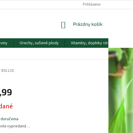
DOPRAVA A PLATBA
KONTAKTY
NÁŠ PRÍBEH
Prihlásenie
REKLAMAČNÝ
NÁKUPNÝ
Prázdny košík
KOŠÍK
viny
Orechy, sušené plody
Vitamíny, doplnky stravy
Náp
e
801120
,99
ová
dané
 doručenia
bola vypredaná…