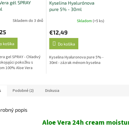
Vera gél SPRAY
Kyselina Hyalurónova
l
pure 5% - 30ml
Skladem do 3 dnů
Skladom
(>5 ks)
,25
€12,49
o košíka
Do košíka
era gel SPRAY - Chladivý
Kyselina Hyaluronova pure 5% -
okojujúci pokožku s
30ml - zázrak ménom kyselina
om 100% Aloe Vera
s
Podobné (2)
Diskusia
robný popis
Aloe Vera 24h cream moistu