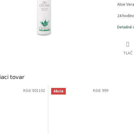
Aloe Vera
24 hodino
Detailné 
TLAČ
iaci tovar
Kód:
801102
Kód:
999
Akcia