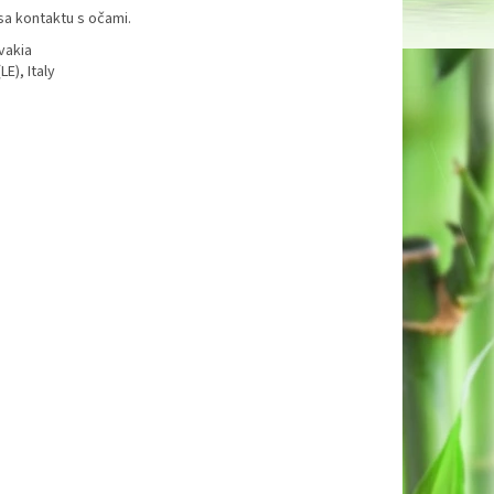
sa kontaktu s očami.
ovakia
E), Italy