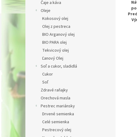
Ná
Čaje a káva
po
Oleje
Pred
Kokosový olej
Vý
Olej z pestreca
BIO Arganový olej
BIO PARA olej
Tekvicový olej
Ľanový Olej
Soľ a cukor, sladidlá
Cukor
Soľ
Zdravé raňajky
Orechová masla
Pestrec mariánsky
Drvené semienka
Celé semienka
Pestrecový olej