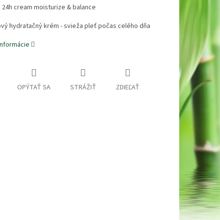
 24h cream moisturize & balance
vý hydratačný krém - svieža pleť počas celého dňa
informácie
OPÝTAŤ SA
STRÁŽIŤ
ZDIEĽAŤ