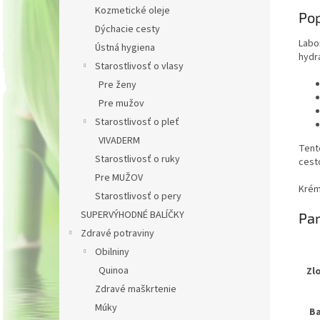
Kozmetické oleje
Pop
Dýchacie cesty
Labo
Ústná hygiena
hydr
Starostlivosť o vlasy
Pre ženy
Pre mužov
Starostlivosť o pleť
VIVADERM
Tent
Starostlivosť o ruky
cest
Pre MUŽOV
Krém 
Starostlivosť o pery
SUPERVÝHODNÉ BALÍČKY
Pa
Zdravé potraviny
Obilniny
Quinoa
Zl
Zdravé maškrtenie
Múky
Ba