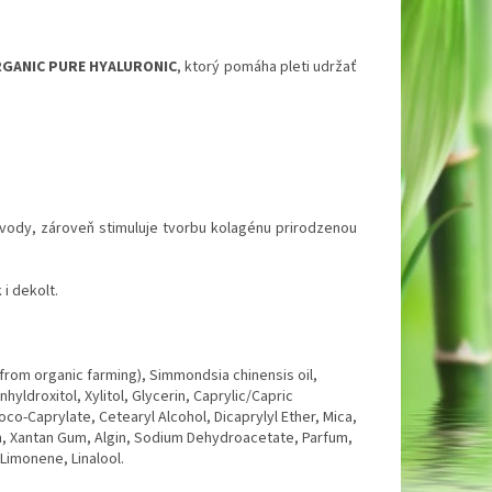
GANIC PURE HYALURONIC
, ktorý pomáha pleti udržať
 vody, zároveň stimuluje tvorbu kolagénu prirodzenou
i dekolt.
(from organic farming), Simmondsia chinensis oil,
yldroxitol, Xylitol, Glycerin, Caprylic/Capric
co-Caprylate, Cetearyl Alcohol, Dicaprylyl Ether, Mica,
m, Xantan Gum, Algin, Sodium Dehydroacetate, Parfum,
 Limonene, Linalool.