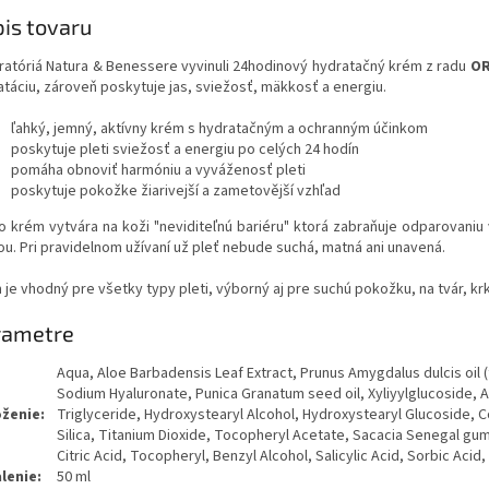
is tovaru
ratóriá Natura & Benessere vyvinuli 24hodinový hydratačný krém z radu
OR
atáciu, zároveň poskytuje jas, sviežosť, mäkkosť a energiu.
ľahký, jemný, aktívny krém s hydratačným a ochranným účinkom
poskytuje pleti sviežosť a energiu po celých 24 hodín
pomáha obnoviť harmóniu a vyváženosť pleti
poskytuje pokožke žiarivejší a zametovější vzhľad
o krém vytvára na koži "neviditeľnú bariéru" ktorá zabraňuje odparovaniu
ou. Pri pravidelnom užívaní už pleť nebude suchá, matná ani unavená.
je vhodný pre všetky typy pleti, výborný aj pre suchú pokožku, na tvár, krk 
rametre
Aqua, Aloe Barbadensis Leaf Extract, Prunus Amygdalus dulcis oil 
Sodium Hyaluronate, Punica Granatum seed oil, Xyliyylglucoside, Anh
oženie:
Triglyceride, Hydroxystearyl Alcohol, Hydroxystearyl Glucoside, Co
Silica, Titanium Dioxide, Tocopheryl Acetate, Sacacia Senegal gu
Citric Acid, Tocopheryl, Benzyl Alcohol, Salicylic Acid, Sorbic Acid,
lenie:
50 ml